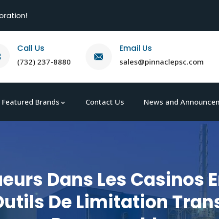
oration!
Call Us
Email Us
(732) 237-8880
sales@pinnaclepsc.com
Featured Brands
Contact Us
News and Announce
ueurs Dans Les Casinos 
utils De Limitation Tran