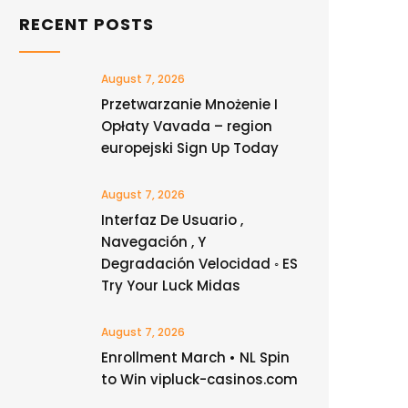
RECENT POSTS
August 7, 2026
Przetwarzanie Mnożenie I
Opłaty Vavada – region
europejski Sign Up Today
August 7, 2026
Interfaz De Usuario ,
Navegación , Y
Degradación Velocidad ◦ ES
Try Your Luck Midas
August 7, 2026
Enrollment March • NL Spin
to Win vipluck-casinos.com