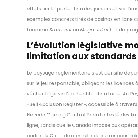
effets sur la protection des joueurs et sur l’
exemples concrets tirés de casinos en ligne c
(comme
Starburst
ou
Mega Joker
) et de pro
L’évolution législative m
limitation aux standards
Le paysage réglementaire s’est densifié depuis
sur le jeu responsable, obligeant les licence
vérifier l’âge via l’authentification forte. A
« Self‑Exclusion Register », accessible à traver
Nevada Gaming Control Board a testé des limit
ligne, tandis que le Canada impose aux opérateu
cadre du Code de conduite du jeu responsable.