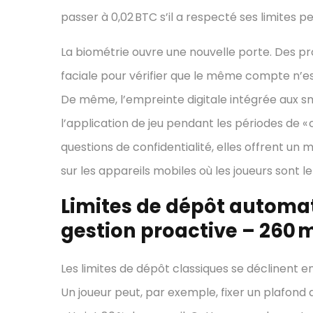
passer à 0,02 BTC s’il a respecté ses limites
La biométrie ouvre une nouvelle porte. Des pro
faciale pour vérifier que le même compte n’est
De même, l’empreinte digitale intégrée aux 
l’application de jeu pendant les périodes de « 
questions de confidentialité, elles offrent un
sur les appareils mobiles où les joueurs sont le 
Limites de dépôt automatis
gestion proactive – 260 
Les limites de dépôt classiques se déclinent 
Un joueur peut, par exemple, fixer un plafond d