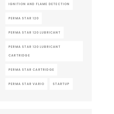
IGNITION AND FLAME DETECTION
PERMA STAR 120
PERMA STAR 120 LUBRICANT
PERMA STAR 120 LUBRICANT
CARTRIDGE
PERMA STAR CARTRIDGE
PERMA STAR VARIO
STARTUP