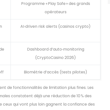
Programme « Play Safe » des grands
opérateurs
n
AI‑driven risk alerts (casinos crypto)
 de
Dashboard d’auto‑monitoring
(CryptoCasino 2026)
ff
Biométrie d’accès (tests pilotes)
 de fonctionnalités de limitation plus fines. Les
males constatent déjà une réduction de 10 % des
e ceux qui vont plus loin gagnent la confiance des