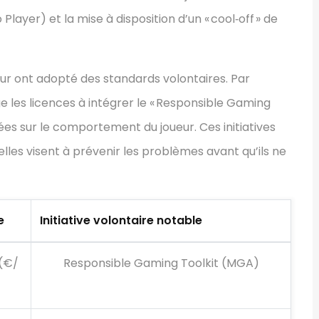
Player) et la mise à disposition d’un « cool‑off » de
r ont adopté des standards volontaires. Par
 les licences à intégrer le « Responsible Gaming
sées sur le comportement du joueur. Ces initiatives
lles visent à prévenir les problèmes avant qu’ils ne
e
Initiative volontaire notable
(€/
Responsible Gaming Toolkit (MGA)