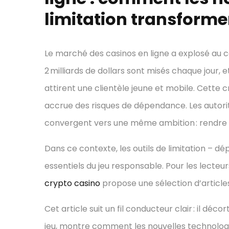
limitation transforme
Le marché des casinos en ligne a explosé au c
2 milliards de dollars sont misés chaque jour,
attirent une clientèle jeune et mobile. Cett
accrue des risques de dépendance. Les autorité
convergent vers une même ambition : rendre le j
Dans ce contexte, les outils de limitation – dé
essentiels du jeu responsable. Pour les lecteurs
crypto casino
propose une sélection d’articles
Cet article suit un fil conducteur clair : il dé
jeu, montre comment les nouvelles technologies