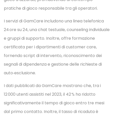
pratiche di gioco responsabile tra gli operatori.
I servizi di GamCare includono una linea telefonica
24 ore su 24, una chat testuale, counseling individuale
e gruppi di supporto. Inoltre, offre formazione
certificata per i dipartimenti di customer care,
fornendo script di intervento, riconoscimento dei
segnali di dipendenza e gestione delle richieste di
auto‑esclusione.
I dati pubblicati da GamCare mostrano che, tra i
12 000 utenti assistiti nel 2023, il 42 % ha ridotto
significativamente il tempo di gioco entro tre mesi
dal primo contatto. Inoltre, il tasso di ricaduta è