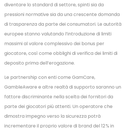
diventare lo standard di settore, spinti sia da
pressioni normative sia da una crescente domanda
di trasparenza da parte dei consumatori. Le autorità
europee stanno valutando l’introduzione di limiti
massimi al valore complessivo dei bonus per
giocatore, così come obblighi di verifica dei limiti di
deposito prima dell’erogazione.
Le partnership con enti come GamCare,
GambleAware e altre realtà di supporto saranno un
fattore discriminante nella scelta dei fornitori da
parte dei giocatori più attenti. Un operatore che
dimostra impegno verso la sicurezza potrà
incrementare il proprio valore di brand del 12 % in