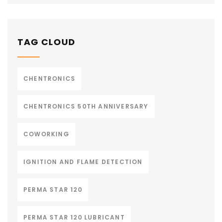
TAG CLOUD
CHENTRONICS
CHENTRONICS 50TH ANNIVERSARY
COWORKING
IGNITION AND FLAME DETECTION
PERMA STAR 120
PERMA STAR 120 LUBRICANT