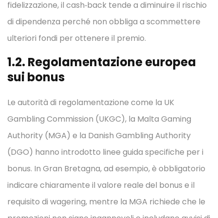
fidelizzazione, il cash‑back tende a diminuire il rischio
di dipendenza perché non obbliga a scommettere
ulteriori fondi per ottenere il premio.
1.2. Regolamentazione europea
sui bonus
Le autorità di regolamentazione come la UK
Gambling Commission (UKGC), la Malta Gaming
Authority (MGA) e la Danish Gambling Authority
(DGO) hanno introdotto linee guida specifiche per i
bonus. In Gran Bretagna, ad esempio, è obbligatorio
indicare chiaramente il valore reale del bonus e il
requisito di wagering, mentre la MGA richiede che le