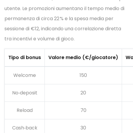
utente. Le promozioni aumentano il tempo medio di
permanenza di circa 22 % e la spesa media per
sessione di €12, indicando una correlazione diretta
tra incentivi e volume di gioco.
Tipo di bonus
Valore medio (€/giocatore)
Wa
Welcome
150
No‑deposit
20
Reload
70
Cash‑back
30