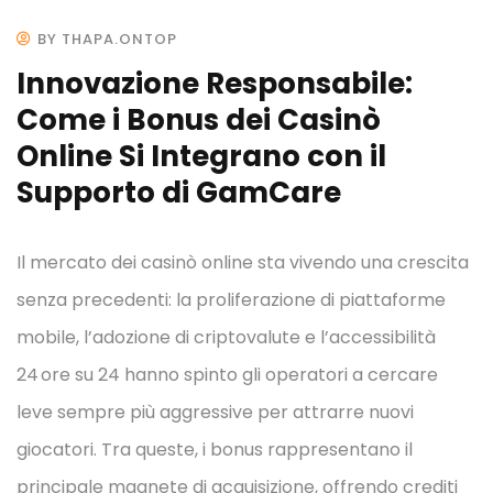
BY THAPA.ONTOP
Innovazione Responsabile:
Come i Bonus dei Casinò
Online Si Integrano con il
Supporto di GamCare
Il mercato dei casinò online sta vivendo una crescita
senza precedenti: la proliferazione di piattaforme
mobile, l’adozione di criptovalute e l’accessibilità
24 ore su 24 hanno spinto gli operatori a cercare
leve sempre più aggressive per attrarre nuovi
giocatori. Tra queste, i bonus rappresentano il
principale magnete di acquisizione, offrendo crediti