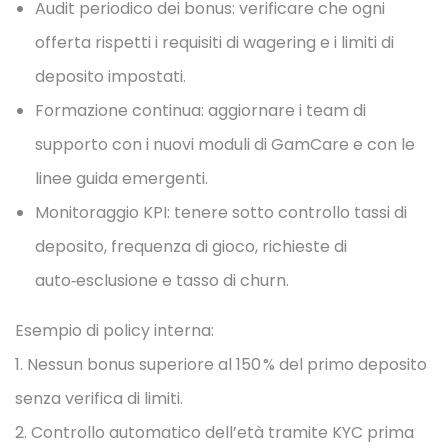
Audit periodico dei bonus: verificare che ogni
offerta rispetti i requisiti di wagering e i limiti di
deposito impostati.
Formazione continua: aggiornare i team di
supporto con i nuovi moduli di GamCare e con le
linee guida emergenti.
Monitoraggio KPI: tenere sotto controllo tassi di
deposito, frequenza di gioco, richieste di
auto‑esclusione e tasso di churn.
Esempio di policy interna:
1. Nessun bonus superiore al 150 % del primo deposito
senza verifica di limiti.
2. Controllo automatico dell’età tramite KYC prima