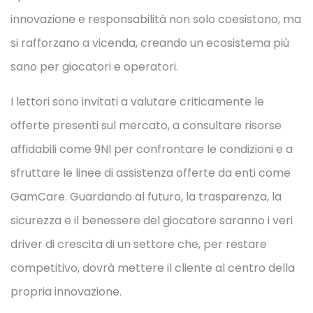
innovazione e responsabilità non solo coesistono, ma
si rafforzano a vicenda, creando un ecosistema più
sano per giocatori e operatori.
I lettori sono invitati a valutare criticamente le
offerte presenti sul mercato, a consultare risorse
affidabili come 9Nl per confrontare le condizioni e a
sfruttare le linee di assistenza offerte da enti come
GamCare. Guardando al futuro, la trasparenza, la
sicurezza e il benessere del giocatore saranno i veri
driver di crescita di un settore che, per restare
competitivo, dovrà mettere il cliente al centro della
propria innovazione.