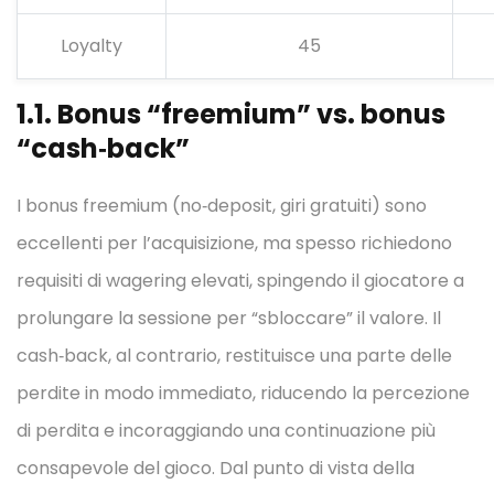
Loyalty
45
1.1. Bonus “freemium” vs. bonus
“cash‑back”
I bonus freemium (no‑deposit, giri gratuiti) sono
eccellenti per l’acquisizione, ma spesso richiedono
requisiti di wagering elevati, spingendo il giocatore a
prolungare la sessione per “sbloccare” il valore. Il
cash‑back, al contrario, restituisce una parte delle
perdite in modo immediato, riducendo la percezione
di perdita e incoraggiando una continuazione più
consapevole del gioco. Dal punto di vista della