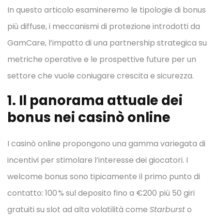
In questo articolo esamineremo le tipologie di bonus
più diffuse, i meccanismi di protezione introdotti da
GamCare, l’impatto di una partnership strategica su
metriche operative e le prospettive future per un
settore che vuole coniugare crescita e sicurezza.
1. Il panorama attuale dei
bonus nei casinò online
I casinò online propongono una gamma variegata di
incentivi per stimolare l’interesse dei giocatori. I
welcome bonus sono tipicamente il primo punto di
contatto: 100 % sul deposito fino a €200 più 50 giri
gratuiti su slot ad alta volatilità come
Starburst
o