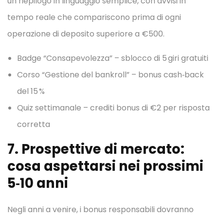
un riepilogo in linguaggio semplice, con avvisi in
tempo reale che compariscono prima di ogni
operazione di deposito superiore a €500.
Badge “Consapevolezza” – sblocco di 5 giri gratuiti
Corso “Gestione del bankroll” – bonus cash‑back
del 15 %
Quiz settimanale – crediti bonus di €2 per risposta
corretta
7. Prospettive di mercato:
cosa aspettarsi nei prossimi
5‑10 anni
Negli anni a venire, i bonus responsabili dovranno