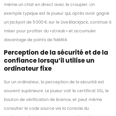
même un chat en direct avec le croupier. Un
exemple typique est le joueur qui, après avoir gagné
un jackpot de 5 000 € sur le Live Blackjack, continue à
miser pour profiter du « streak » et accumuler
davantage de points de fidélité.
Perception de la sécurité et de la
confiance lorsqu’il utilise un
ordinateur fixe
Sur un ordinateur, la perception de la sécurité est
souvent supérieure. Le joueur voit le certificat SSL, le
bouton de vérification de licence, et peut même
consulter le code source via la console du