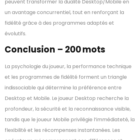
peuvent transformer la dualité Desktop/Mobile en
un avantage concurrentiel, tout en renforçant la
fidélité grâce à des programmes adaptés et
évolutifs.
Conclusion – 200 mots
La psychologie du joueur, la performance technique
et les programmes de fidélité forment un triangle
indissociable qui détermine la préférence entre
Desktop et Mobile. Le joueur Desktop recherche la
profondeur, la sécurité et la reconnaissance visible,
tandis que le joueur Mobile privilégie l’immédiateté, la
flexibilité et les récompenses instantanées. Les