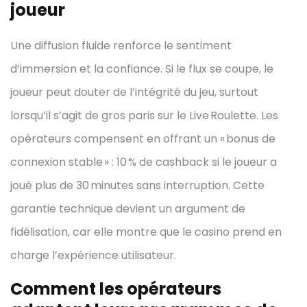
joueur
Une diffusion fluide renforce le sentiment
d’immersion et la confiance. Si le flux se coupe, le
joueur peut douter de l’intégrité du jeu, surtout
lorsqu’il s’agit de gros paris sur le Live Roulette. Les
opérateurs compensent en offrant un « bonus de
connexion stable » : 10 % de cashback si le joueur a
joué plus de 30 minutes sans interruption. Cette
garantie technique devient un argument de
fidélisation, car elle montre que le casino prend en
charge l’expérience utilisateur.
Comment les opérateurs