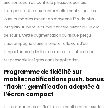
une sensation de contrôle physique, parfois
trompeuse. Une étude informelle montre que les
joueurs mobiles misent en moyenne 12 % de plus
lorsqu’ils utilisent le curseur tactile plutôt qu’un clic
de souris. Cette augmentation du risque perçu
s’accompagne d’une moindre réflexion, d’où
l’importance de limites de mise et d’outils de jeu
responsable intégrés dans l’application.
Programme de fidélité sur
mobile : notifications push, bonus
“flash”, gamification adaptée à
l’écran compact
Les programmes de fidélité sur mobile misent sur la