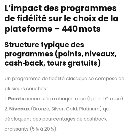
L’impact des programmes
de fidélité sur le choix de la
plateforme – 440 mots
Structure typique des
programmes (points, niveaux,
cash‑back, tours gratuits)
Un programme de fidélité classique se compose de
plusieurs couches :
1.
Points
accumulés à chaque mise (1 pt = 1 € misé).
2.
Niveaux
(Bronze, Silver, Gold, Platinum) qui
débloquent des pourcentages de cashback
croissants (5 % à 20 %).