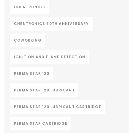
CHENTRONICS
CHENTRONICS 50TH ANNIVERSARY
COWORKING
IGNITION AND FLAME DETECTION
PERMA STAR 120
PERMA STAR 120 LUBRICANT
PERMA STAR 120 LUBRICANT CARTRIDGE
PERMA STAR CARTRIDGE