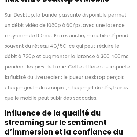
Sur Desktop, la bande passante disponible permet
un débit vidéo de 1080p à 60 fps, avec une latence
moyenne de 150 ms. En revanche, le mobile dépend
souvent du réseau 4G/5G, ce qui peut réduire le
débit à 720p et augmenter la latence à 300‑400 ms
pendant les pics de trafic. Cette différence impacte
la fluidité du Live Dealer : le joueur Desktop perçoit
chaque geste du croupier, chaque jet de dés, tandis
que le mobile peut subir des saccades.
Influence de la qualité du
streaming sur le sentiment
d’immersion et la confiance du