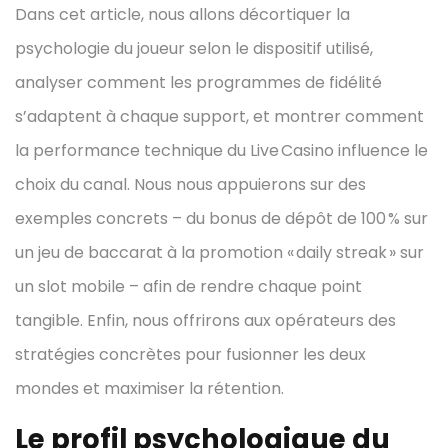
Dans cet article, nous allons décortiquer la
psychologie du joueur selon le dispositif utilisé,
analyser comment les programmes de fidélité
s’adaptent à chaque support, et montrer comment
la performance technique du Live Casino influence le
choix du canal. Nous nous appuierons sur des
exemples concrets – du bonus de dépôt de 100 % sur
un jeu de baccarat à la promotion « daily streak » sur
un slot mobile – afin de rendre chaque point
tangible. Enfin, nous offrirons aux opérateurs des
stratégies concrètes pour fusionner les deux
mondes et maximiser la rétention.
Le profil psychologique du