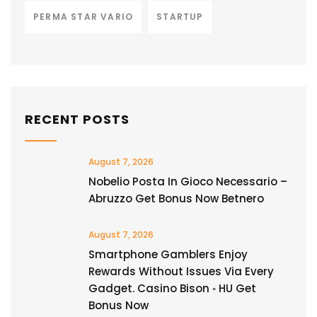
PERMA STAR VARIO
STARTUP
RECENT POSTS
August 7, 2026
Nobelio Posta In Gioco Necessario –
Abruzzo Get Bonus Now Betnero
August 7, 2026
Smartphone Gamblers Enjoy
Rewards Without Issues Via Every
Gadget. Casino Bison ◦ HU Get
Bonus Now