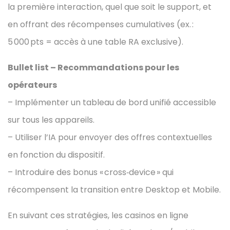
la première interaction, quel que soit le support, et
en offrant des récompenses cumulatives (ex. :
5 000 pts = accès à une table RA exclusive).
Bullet list – Recommandations pour les
opérateurs
– Implémenter un tableau de bord unifié accessible
sur tous les appareils.
– Utiliser l’IA pour envoyer des offres contextuelles
en fonction du dispositif.
– Introduire des bonus « cross‑device » qui
récompensent la transition entre Desktop et Mobile.
En suivant ces stratégies, les casinos en ligne