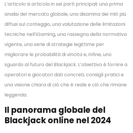
L’articolo si articola in sei parti principali: una prima
analisi del mercato globale, una disamina dei miti più
diffusi sul conteggio, una valutazione delle limitazioni
tecniche nell’iGaming, una rassegna della normativa
vigente, una serie di strategie legittime per
migliorare le probabilità di vincita e, infine, uno
sguardo al futuro del Blackjack. L’obiettivo è fornire a
operatori e giocatori dati concreti, consigli pratici e
una visione chiara di ciò che è reale e ciò che rimane
leggenda.
Il panorama globale del
Blackjack online nel 2024