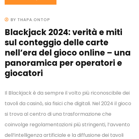
BY THAPA.ONTOP
Blackjack 2024: verità e miti
sul conteggio delle carte
nell’era del gioco online – una
panoramica per operatori e
giocatori
Il Blackjack è da sempre il volto più riconoscibile dei
tavoli da casinò, sia fisici che digitali. Nel 2024 il gioco
si trova al centro di una trasformazione che
coinvolge regolamentazioni più stringenti, l’avvento
dell’intelligenza artificiale e la diffusione dei tavoli