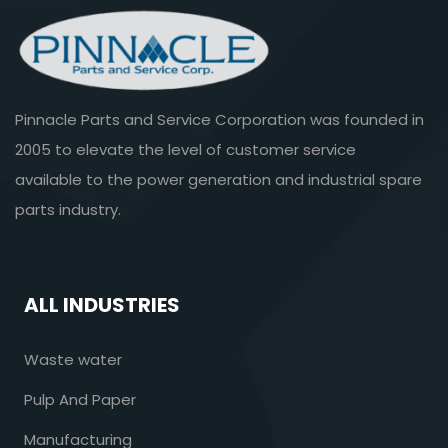
Pinnacle Parts and Service Corporation was founded in
2005 to elevate the level of customer service
available to the power generation and industrial spare
parts industry.
ALL INDUSTRIES
Waste water
Pulp And Paper
Manufacturing