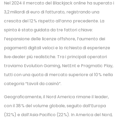
Nel 2024 il mercato del Blackjack online ha superato i
3,2 miliardi di euro di fatturato, registrando una
crescita del 12 % rispetto all’anno precedente. La
spinta è stata guidata da tre fattori chiave:
l’espansione delle licenze offshore, l’aumento dei
pagamenti digitali veloci e la richiesta di esperienze
live‑dealer più realistiche. Tra i principali operatori
troviamo Evolution Gaming, NetEnt e Pragmatic Play,
tutti con una quota di mercato superiore al 10 % nella
categoria “tavoli da casinò”.
Geograficamente, il Nord America rimane il leader,
con il 38 % del volume globale, seguito dall’Europa
(32 %) e dall’Asia‑Pacifico (22 %). In America del Nord,