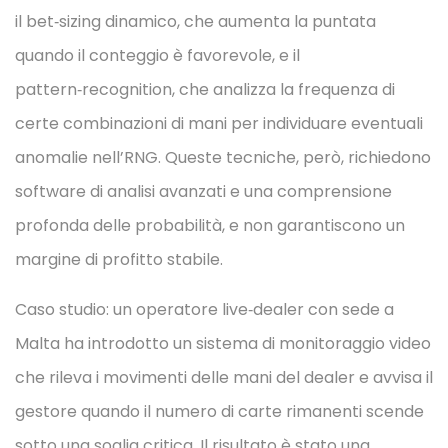
il bet‑sizing dinamico, che aumenta la puntata
quando il conteggio è favorevole, e il
pattern‑recognition, che analizza la frequenza di
certe combinazioni di mani per individuare eventuali
anomalie nell’RNG. Queste tecniche, però, richiedono
software di analisi avanzati e una comprensione
profonda delle probabilità, e non garantiscono un
margine di profitto stabile.
Caso studio: un operatore live‑dealer con sede a
Malta ha introdotto un sistema di monitoraggio video
che rileva i movimenti delle mani del dealer e avvisa il
gestore quando il numero di carte rimanenti scende
sotto una soglia critica. Il risultato è stato una