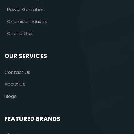
Power Genration
Chemical Industry
Oil and Gas
OUR SERVICES
Contact Us
About Us
Blogs
FEATURED BRANDS