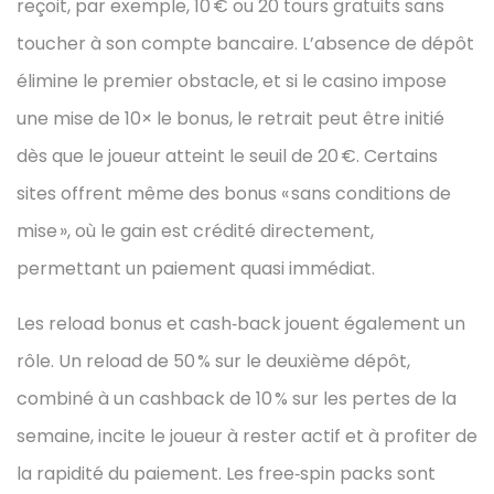
reçoit, par exemple, 10 € ou 20 tours gratuits sans
toucher à son compte bancaire. L’absence de dépôt
élimine le premier obstacle, et si le casino impose
une mise de 10× le bonus, le retrait peut être initié
dès que le joueur atteint le seuil de 20 €. Certains
sites offrent même des bonus « sans conditions de
mise », où le gain est crédité directement,
permettant un paiement quasi immédiat.
Les reload bonus et cash‑back jouent également un
rôle. Un reload de 50 % sur le deuxième dépôt,
combiné à un cashback de 10 % sur les pertes de la
semaine, incite le joueur à rester actif et à profiter de
la rapidité du paiement. Les free‑spin packs sont