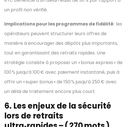
KYC bénéficie d’un délai réduit de 30 % par rapport à
un profil non vérifié.
Implications pour les programmes de fidélité
: les
opérateurs peuvent structurer leurs offres de
manière à encourager des dépôts plus importants,
tout en garantissant des retraits rapides. Une
stratégie consiste à proposer un « bonus express » de
100 % jusqu’à 100 € avec paiement instantané, puis à
offrir un « super bonus » de 150 % jusqu’à 250 € avec
un délai de traitement encore plus court.
6. Les enjeux de la sécurité
lors de retraits
ultra‑rapides – ( 270 mots )