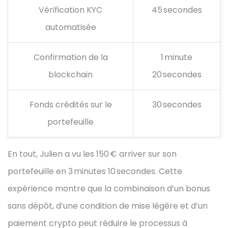
Vérification KYC
45 secondes
automatisée
Confirmation de la
1 minute
blockchain
20 secondes
Fonds crédités sur le
30 secondes
portefeuille
En tout, Julien a vu les 150 € arriver sur son
portefeuille en 3 minutes 10 secondes. Cette
expérience montre que la combinaison d’un bonus
sans dépôt, d’une condition de mise légère et d’un
paiement crypto peut réduire le processus à