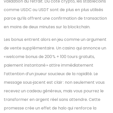
validation du retrait. Du côté crypto, les stablecoins
comme USDC ou USDT sont de plus en plus utilisés
parce qu’ils offrent une confirmation de transaction
en moins de deux minutes sur la blockchain.
Les bonus entrent alors en jeu comme un argument
de vente supplémentaire. Un casino qui annonce un
« welcome bonus de 200 % + 100 tours gratuits,
paiement instantané » attire immédiatement
l’attention d’un joueur soucieux de la rapidité. Le
message sous‑jacent est clair : non seulement vous
recevez un cadeau généreux, mais vous pourrez le
transformer en argent réel sans attendre. Cette
promesse crée un effet de halo qui renforce la