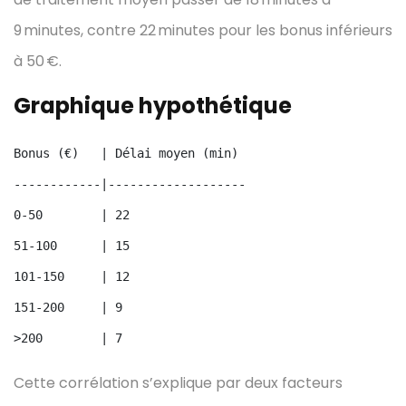
9 minutes, contre 22 minutes pour les bonus inférieurs
à 50 €.
Graphique hypothétique
Bonus (€)   | Délai moyen (min)

------------|-------------------

0‑50        | 22

51‑100      | 15

101‑150     | 12

151‑200     | 9

Cette corrélation s’explique par deux facteurs