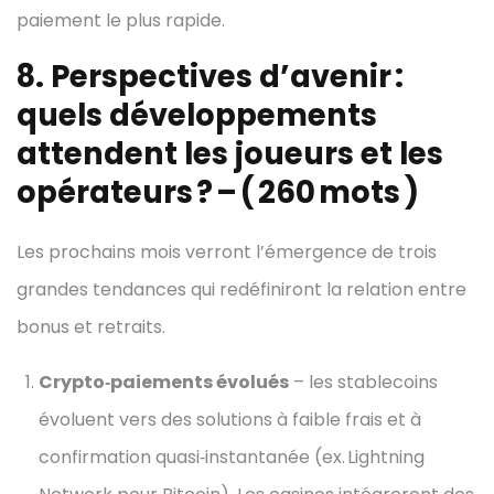
paiement le plus rapide.
8. Perspectives d’avenir :
quels développements
attendent les joueurs et les
opérateurs ? – ( 260 mots )
Les prochains mois verront l’émergence de trois
grandes tendances qui redéfiniront la relation entre
bonus et retraits.
Crypto‑paiements évolués
– les stablecoins
évoluent vers des solutions à faible frais et à
confirmation quasi‑instantanée (ex. Lightning