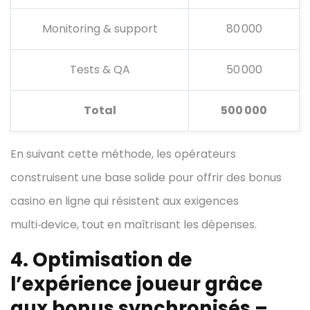
Monitoring & support
80 000
Tests & QA
50 000
Total
500 000
En suivant cette méthode, les opérateurs
construisent une base solide pour offrir des bonus
casino en ligne qui résistent aux exigences
multi‑device, tout en maîtrisant les dépenses.
4. Optimisation de
l’expérience joueur grâce
aux bonus synchronisés –