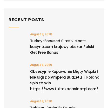
RECENT POSTS
August 8, 2026
Turkey-Focused Sites vicibet-
kasyno.com krajowy obszar Polski
Get Free Bonus
August 8, 2026
Obsesyjnie Kupowanie Mięty Wiązki I
Nie Ulgi Do Ampera Budżetu – Poland
Spin to Win
https://www.tikitakacasino-pl.com/
August 8, 2026
Tableau Parier Et Souple