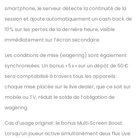
smartphone, le serveur détecte la continuité de la
session et ajoute automatiquement un cash‑back de
10 % sur les pertes de la dernière heure, visible
immédiatement sur l’écran secondaire.
Les conditions de mise (wagering) sont également
synchronisées. Un bonus « 5 x » sur un dépôt de 50 €
sera comptabilisé à travers tous les appareils :
chaque mise placée sur le live dealer, que ce soit sur
mobile ou TV, réduit le solde de l’obligation de
wagering.
Cas d’usage original : le bonus Multi‑Screen Boost.
Lorsqu’un joueur active simultanément deux flux Live