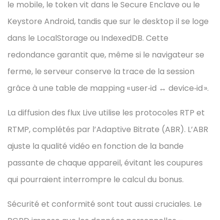
le mobile, le token vit dans le Secure Enclave ou le
Keystore Android, tandis que sur le desktop il se loge
dans le LocalStorage ou IndexedDB. Cette
redondance garantit que, même si le navigateur se
ferme, le serveur conserve la trace de la session
grâce à une table de mapping « user‑id ↔ device‑id ».
La diffusion des flux Live utilise les protocoles RTP et
RTMP, complétés par l’Adaptive Bitrate (ABR). L’ABR
ajuste la qualité vidéo en fonction de la bande
passante de chaque appareil, évitant les coupures
qui pourraient interrompre le calcul du bonus.
Sécurité et conformité sont tout aussi cruciales. Le