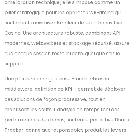
amélioration technique ; elle s’impose comme un
pilier stratégique pour les opérateurs iGaming qui
souhaitent maximiser la valeur de leurs bonus Live
Casino. Une architecture robuste, combinant API
modernes, WebSockets et stockage sécurisé, assure
que chaque session reste intacte, quel que soit le
support.
Une planification rigoureuse – audit, choix du
middleware, définition de KPI – permet de déployer
ces solutions de façon progressive, tout en
maîtrisant les coûts. L’analyse en temps réel des
performances des bonus, soutenue par le Live Bonus
Tracker, donne aux responsables produit les leviers