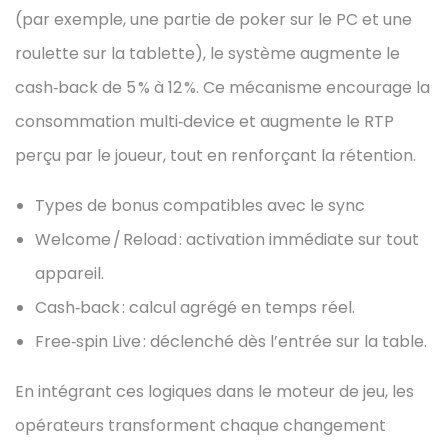
(par exemple, une partie de poker sur le PC et une
roulette sur la tablette), le système augmente le
cash‑back de 5 % à 12 %. Ce mécanisme encourage la
consommation multi‑device et augmente le RTP
perçu par le joueur, tout en renforçant la rétention.
Types de bonus compatibles avec le sync
Welcome / Reload : activation immédiate sur tout
appareil.
Cash‑back : calcul agrégé en temps réel.
Free‑spin Live : déclenché dès l’entrée sur la table.
En intégrant ces logiques dans le moteur de jeu, les
opérateurs transforment chaque changement