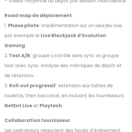
– Valeur moyenne du dépôt par session multi‑device
Road‑map de déploiement
1.
Phase pilote
: implémentation sur un seul jeu Live,
par exemple le
Live Blackjack d’Evolution
Gaming
.
2.
Test A/B
: groupe contrôle sans sync vs groupe
test avec sync. Analyse des métriques de dépôt et
de rétention.
3.
Roll‑out progressif
: extension aux tables de
roulette, then baccarat, en incluant les fournisseurs
NetEnt Live
et
Playtech
.
Collaboration fournisseur
Les opérateurs négocient des hooks d’événement