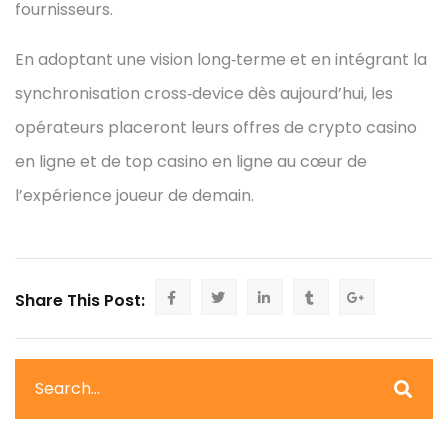
fournisseurs.
En adoptant une vision long‑terme et en intégrant la
synchronisation cross‑device dès aujourd’hui, les
opérateurs placeront leurs offres de crypto casino
en ligne et de top casino en ligne au cœur de
l’expérience joueur de demain.
Share This Post: