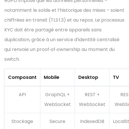
RGPD impose que les données personnelles –
notamment le solde et l’historique des mises – soient
chiffrées en transit (TLS 1.3) et au repos. Le processus
KYC doit être partagé entre appareils sans
duplication, grâce à un service d’identité centralisé
qui renvoie un proof‑of‑ownership au moment du
switch.
Composant
Mobile
Desktop
TV
API
GraphQL +
REST +
RES
WebSocket
WebSocket
WebS
Stockage
Secure
IndexedDB
LocalS