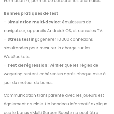
Formation.Fr, permet de détecter les anomalies.
Bonnes pratiques de test
–
Simulation multi‑device
: émulateurs de
navigateur, appareils Android/iOS, et consoles TV.
–
Stress testing
: générer 10 000 connexions
simultanées pour mesurer la charge sur les
WebSockets.
–
Test de régression
: vérifier que les règles de
wagering restent cohérentes après chaque mise à
jour du moteur de bonus.
Communication transparente avec les joueurs est
également cruciale. Un bandeau informatif explique
que le bonus « Multi‑Screen Boost » ne peut être