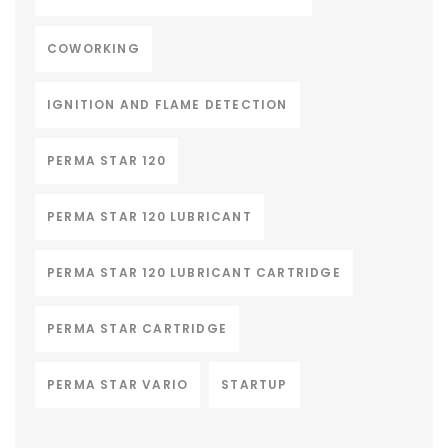
COWORKING
IGNITION AND FLAME DETECTION
PERMA STAR 120
PERMA STAR 120 LUBRICANT
PERMA STAR 120 LUBRICANT CARTRIDGE
PERMA STAR CARTRIDGE
PERMA STAR VARIO
STARTUP