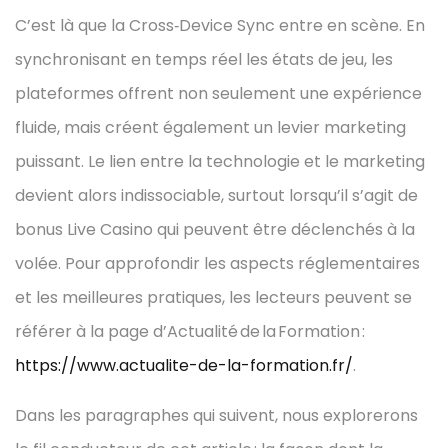
C’est là que la Cross‑Device Sync entre en scène. En
synchronisant en temps réel les états de jeu, les
plateformes offrent non seulement une expérience
fluide, mais créent également un levier marketing
puissant. Le lien entre la technologie et le marketing
devient alors indissociable, surtout lorsqu’il s’agit de
bonus Live Casino qui peuvent être déclenchés à la
volée. Pour approfondir les aspects réglementaires
et les meilleures pratiques, les lecteurs peuvent se
référer à la page d’Actualité de la Formation :
https://www.actualite-de-la-formation.fr/
.
Dans les paragraphes qui suivent, nous explorerons