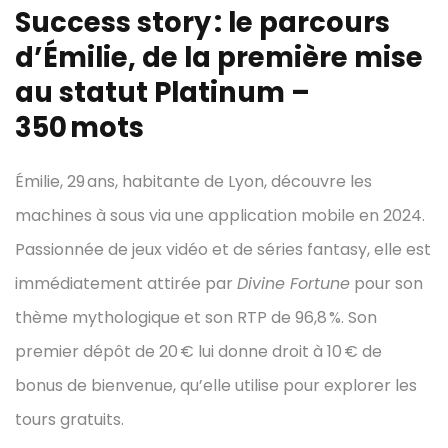
Success story : le parcours
d’Émilie, de la première mise
au statut Platinum –
350 mots
Émilie, 29 ans, habitante de Lyon, découvre les
machines à sous via une application mobile en 2024.
Passionnée de jeux vidéo et de séries fantasy, elle est
immédiatement attirée par
Divine Fortune
pour son
thème mythologique et son RTP de 96,8 %. Son
premier dépôt de 20 € lui donne droit à 10 € de
bonus de bienvenue, qu’elle utilise pour explorer les
tours gratuits.