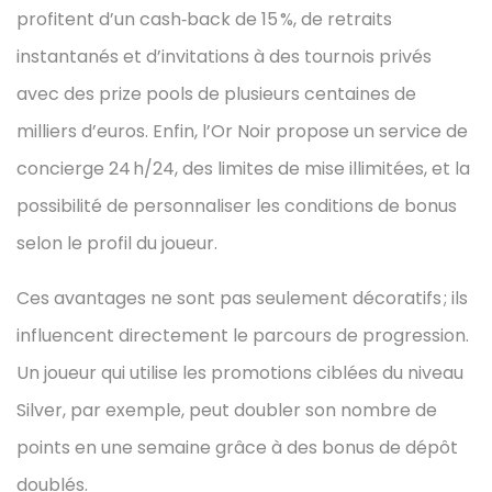
profitent d’un cash‑back de 15 %, de retraits
instantanés et d’invitations à des tournois privés
avec des prize pools de plusieurs centaines de
milliers d’euros. Enfin, l’Or Noir propose un service de
concierge 24 h/24, des limites de mise illimitées, et la
possibilité de personnaliser les conditions de bonus
selon le profil du joueur.
Ces avantages ne sont pas seulement décoratifs ; ils
influencent directement le parcours de progression.
Un joueur qui utilise les promotions ciblées du niveau
Silver, par exemple, peut doubler son nombre de
points en une semaine grâce à des bonus de dépôt
doublés.