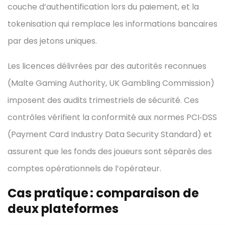
couche d’authentification lors du paiement, et la
tokenisation qui remplace les informations bancaires
par des jetons uniques.
Les licences délivrées par des autorités reconnues
(Malte Gaming Authority, UK Gambling Commission)
imposent des audits trimestriels de sécurité. Ces
contrôles vérifient la conformité aux normes PCI‑DSS
(Payment Card Industry Data Security Standard) et
assurent que les fonds des joueurs sont séparés des
comptes opérationnels de l’opérateur.
Cas pratique : comparaison de
deux plateformes