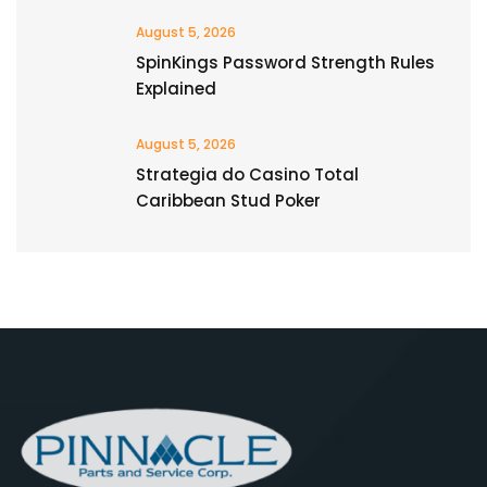
August 5, 2026
SpinKings Password Strength Rules
Explained
August 5, 2026
Strategia do Casino Total
Caribbean Stud Poker