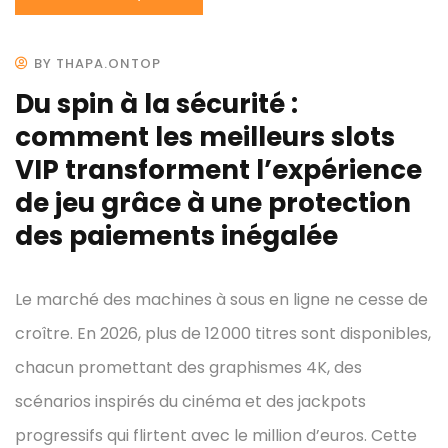
BY THAPA.ONTOP
Du spin à la sécurité :
comment les meilleurs slots
VIP transforment l’expérience
de jeu grâce à une protection
des paiements inégalée
Le marché des machines à sous en ligne ne cesse de
croître. En 2026, plus de 12 000 titres sont disponibles,
chacun promettant des graphismes 4K, des
scénarios inspirés du cinéma et des jackpots
progressifs qui flirtent avec le million d’euros. Cette