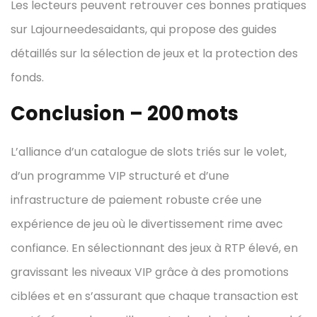
Les lecteurs peuvent retrouver ces bonnes pratiques
sur Lajourneedesaidants, qui propose des guides
détaillés sur la sélection de jeux et la protection des
fonds.
Conclusion – 200 mots
L’alliance d’un catalogue de slots triés sur le volet,
d’un programme VIP structuré et d’une
infrastructure de paiement robuste crée une
expérience de jeu où le divertissement rime avec
confiance. En sélectionnant des jeux à RTP élevé, en
gravissant les niveaux VIP grâce à des promotions
ciblées et en s’assurant que chaque transaction est