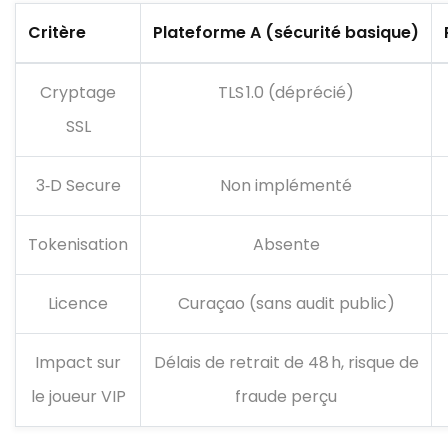
Critère
Plateforme A (sécurité basique)
Cryptage
TLS 1.0 (déprécié)
SSL
3‑D Secure
Non implémenté
Tokenisation
Absente
Licence
Curaçao (sans audit public)
Impact sur
Délais de retrait de 48 h, risque de
le joueur VIP
fraude perçu