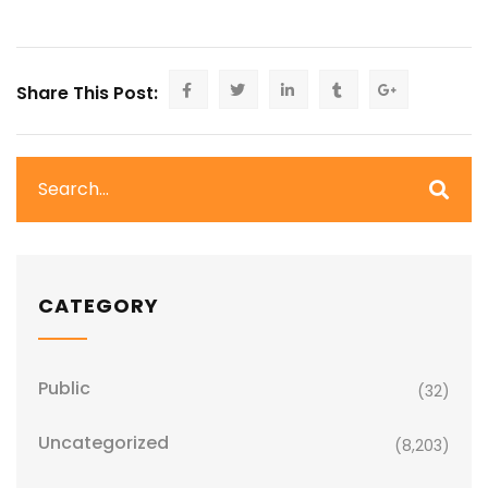
Share This Post:
CATEGORY
Public
(32)
Uncategorized
(8,203)