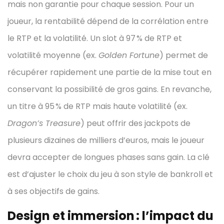
mais non garantie pour chaque session. Pour un
joueur, la rentabilité dépend de la corrélation entre
le RTP et la volatilité. Un slot à 97 % de RTP et
volatilité moyenne (ex.
Golden Fortune
) permet de
récupérer rapidement une partie de la mise tout en
conservant la possibilité de gros gains. En revanche,
un titre à 95 % de RTP mais haute volatilité (ex.
Dragon’s Treasure
) peut offrir des jackpots de
plusieurs dizaines de milliers d’euros, mais le joueur
devra accepter de longues phases sans gain. La clé
est d’ajuster le choix du jeu à son style de bankroll et
à ses objectifs de gains.
Design et immersion : l’impact du