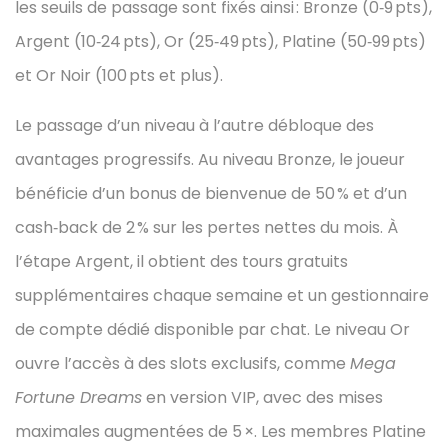
les seuils de passage sont fixés ainsi : Bronze (0‑9 pts),
Argent (10‑24 pts), Or (25‑49 pts), Platine (50‑99 pts)
et Or Noir (100 pts et plus).
Le passage d’un niveau à l’autre débloque des
avantages progressifs. Au niveau Bronze, le joueur
bénéficie d’un bonus de bienvenue de 50 % et d’un
cash‑back de 2 % sur les pertes nettes du mois. À
l’étape Argent, il obtient des tours gratuits
supplémentaires chaque semaine et un gestionnaire
de compte dédié disponible par chat. Le niveau Or
ouvre l’accès à des slots exclusifs, comme
Mega
Fortune Dreams
en version VIP, avec des mises
maximales augmentées de 5 ×. Les membres Platine