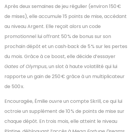
Après deux semaines de jeu régulier (environ 150 €
de mises), elle accumule 15 points de mise, accédant
au niveau Argent. Elle reçoit alors un code
promotionnel lui offrant 50 % de bonus sur son
prochain dépôt et un cash‑back de 5 % sur les pertes
du mois. Grâce à ce boost, elle décide d’essayer
Gates of Olympus
, un slot à haute volatilité qui lui
rapporte un gain de 250 € grâce à un multiplicateur
de 500 x.
Encouragée, Émilie ouvre un compte Skrill, ce qui lui
octroie un supplément de 10 % de points de mise sur
chaque dépôt. En trois mois, elle atteint le niveau
Platine, débloquant l’accès à
Mega Fortune Dreams