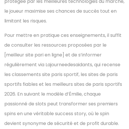
protégée par les meilleures technologies du marché,
le joueur maximise ses chances de succès tout en
limitant les risques.
Pour mettre en pratique ces enseignements, il suffit
de consulter les ressources proposées par le
[meilleur site pari en ligne] et de s’informer
régulièrement via Lajourneedesaidants, qui recense
les classements site paris sportif, les sites de paris
sportifs fiables et les meilleurs sites de paris sportifs
2026. En suivant le modèle d’Émilie, chaque
passionné de slots peut transformer ses premiers
spins en une véritable success story, où le spin
devient synonyme de sécurité et de profit durable.