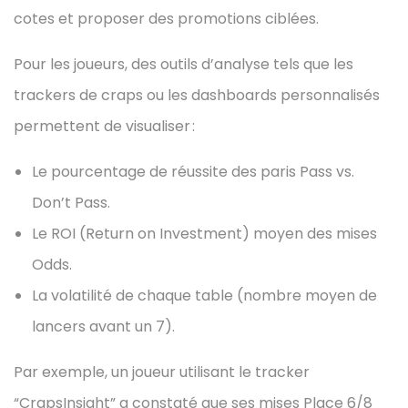
cotes et proposer des promotions ciblées.
Pour les joueurs, des outils d’analyse tels que les
trackers de craps ou les dashboards personnalisés
permettent de visualiser :
Le pourcentage de réussite des paris Pass vs.
Don’t Pass.
Le ROI (Return on Investment) moyen des mises
Odds.
La volatilité de chaque table (nombre moyen de
lancers avant un 7).
Par exemple, un joueur utilisant le tracker
“CrapsInsight” a constaté que ses mises Place 6/8