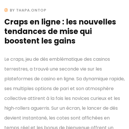
BY THAPA.ONTOP
Craps en ligne : les nouvelles
tendances de mise qui
boostent les gains
Le craps, jeu de dés emblématique des casinos
terrestres, a trouvé une seconde vie sur les
plateformes de casino en ligne. Sa dynamique rapide,
ses multiples options de pari et son atmosphère
collective attirent à la fois les novices curieux et les
high‑rollers aguerris. Sur un écran, le lancer de dés
devient instantané, les cotes sont affichées en
temps réel et les bonus de bienvenue offrent un