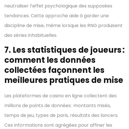
neutraliser l’effet psychologique des supposées
tendances. Cette approche aide à garder une
discipline de mise, même lorsque les RNG produisent
des séries inhabituelles.
7. Les statistiques de joueurs :
comment les données
collectées façonnent les
meilleures pratiques de mise
Les plateformes de casino en ligne collectent des
millions de points de données : montants misés,
temps de jeu, types de paris, résultats des lancers.
Ces informations sont agrégées pour affiner les