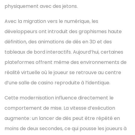
physiquement avec des jetons.
Avec la migration vers le numérique, les
développeurs ont introduit des graphismes haute
définition, des animations de dés en 3D et des
tableaux de bord interactifs. Aujourd’hui, certaines
plateformes offrent même des environnements de
réalité virtuelle où le joueur se retrouve au centre
d’une salle de casino reproduite à l’identique.
Cette modernisation influence directement le
comportement de mise. La vitesse d’exécution
augmente : un lancer de dés peut être répété en
moins de deux secondes, ce qui pousse les joueurs à