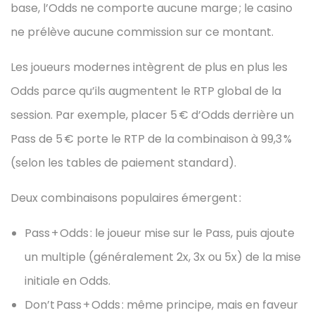
base, l’Odds ne comporte aucune marge ; le casino
ne prélève aucune commission sur ce montant.
Les joueurs modernes intègrent de plus en plus les
Odds parce qu’ils augmentent le RTP global de la
session. Par exemple, placer 5 € d’Odds derrière un
Pass de 5 € porte le RTP de la combinaison à 99,3 %
(selon les tables de paiement standard).
Deux combinaisons populaires émergent :
Pass + Odds : le joueur mise sur le Pass, puis ajoute
un multiple (généralement 2x, 3x ou 5x) de la mise
initiale en Odds.
Don’t Pass + Odds : même principe, mais en faveur