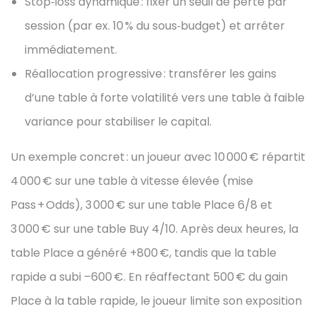
Stop‑loss dynamique : fixer un seuil de perte par
session (par ex. 10 % du sous‑budget) et arrêter
immédiatement.
Réallocation progressive : transférer les gains
d’une table à forte volatilité vers une table à faible
variance pour stabiliser le capital.
Un exemple concret : un joueur avec 10 000 € répartit
4 000 € sur une table à vitesse élevée (mise
Pass + Odds), 3 000 € sur une table Place 6/8 et
3 000 € sur une table Buy 4/10. Après deux heures, la
table Place a généré +800 €, tandis que la table
rapide a subi –600 €. En réaffectant 500 € du gain
Place à la table rapide, le joueur limite son exposition