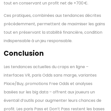
tout en conservant un profit net de +700 €.
Ces pratiques, combinées aux tendances décrites
précédemment, permettent de maximiser les gains
tout en préservant la stabilité financière, condition
indispensable à un jeu responsable.
Conclusion
Les tendances actuelles du craps en ligne –
interfaces VR, paris Odds sans marge, variantes
Place/Buy, promotions Free Odds et analyses
basées sur les big data – offrent aux joueurs un
éventail d’outils pour augmenter leurs chances de
profit. Les paris Pass et Don’t Pass restent les bases