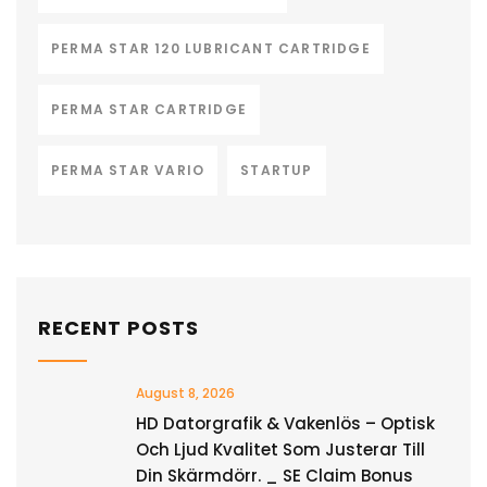
PERMA STAR 120 LUBRICANT CARTRIDGE
PERMA STAR CARTRIDGE
PERMA STAR VARIO
STARTUP
RECENT POSTS
August 8, 2026
HD Datorgrafik & Vakenlös – Optisk
Och Ljud Kvalitet Som Justerar Till
Din Skärmdörr. _ SE Claim Bonus