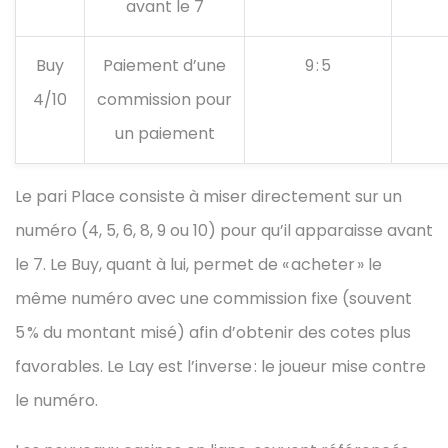
avant le 7
Buy
Paiement d’une
9 : 5
4/10
commission pour
un paiement
Le pari Place consiste à miser directement sur un
numéro (4, 5, 6, 8, 9 ou 10) pour qu’il apparaisse avant
le 7. Le Buy, quant à lui, permet de « acheter » le
même numéro avec une commission fixe (souvent
5 % du montant misé) afin d’obtenir des cotes plus
favorables. Le Lay est l’inverse : le joueur mise contre
le numéro.