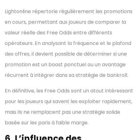
Lightonline répertorie régulièrement les promotions
en cours, permettant aux joueurs de comparer la
valeur réelle des Free Odds entre différents
opérateurs. En analysant la fréquence et le plafond
des offres, il devient possible de déterminer si une
promotion est un boost ponctuel ou un avantage
récurrent à intégrer dans sa stratégie de bankroll.
En définitive, les Free Odds sont un atout intéressant
pour les joueurs qui savent les exploiter rapidement,
mais ils ne remplacent pas une stratégie solide
basée sur les paris à faible marge.
6. L’influence des