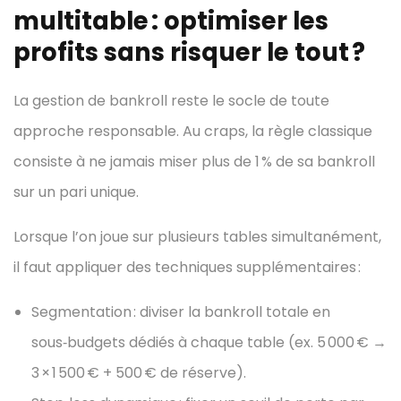
multitable : optimiser les
profits sans risquer le tout ?
La gestion de bankroll reste le socle de toute
approche responsable. Au craps, la règle classique
consiste à ne jamais miser plus de 1 % de sa bankroll
sur un pari unique.
Lorsque l’on joue sur plusieurs tables simultanément,
il faut appliquer des techniques supplémentaires :
Segmentation : diviser la bankroll totale en
sous‑budgets dédiés à chaque table (ex. 5 000 € →
3 × 1 500 € + 500 € de réserve).