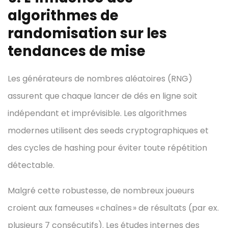
algorithmes de
randomisation sur les
tendances de mise
Les générateurs de nombres aléatoires (RNG)
assurent que chaque lancer de dés en ligne soit
indépendant et imprévisible. Les algorithmes
modernes utilisent des seeds cryptographiques et
des cycles de hashing pour éviter toute répétition
détectable.
Malgré cette robustesse, de nombreux joueurs
croient aux fameuses « chaînes » de résultats (par ex.
plusieurs 7 consécutifs). Les études internes des