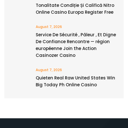
Tonalitate Condiție Și Califică Nitro
Online Casino Europa Register Free
August 7, 2026
Service De Sécurité , Pâleur , Et Digne
De Confiance Rencontre — région
européenne Join the Action
Casinozer Casino
August 7, 2026
Quieten Real Raw United States Win
Big Today Ph Online Casino