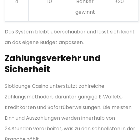
4
10
Banker
+20
gewinnt
Das System bleibt überschaubar und lässt sich leicht
an das eigene Budget anpassen.
Zahlungsverkehr und
Sicherheit
Slotlounge Casino unterstützt zahlreiche
Zahlungsmethoden, darunter gängige E‑Wallets,
Kreditkarten und Sofortüberweisungen. Die meisten
Ein- und Auszahlungen werden innerhalb von
24 Stunden verarbeitet, was zu den schnellsten in der
Branche zählt.