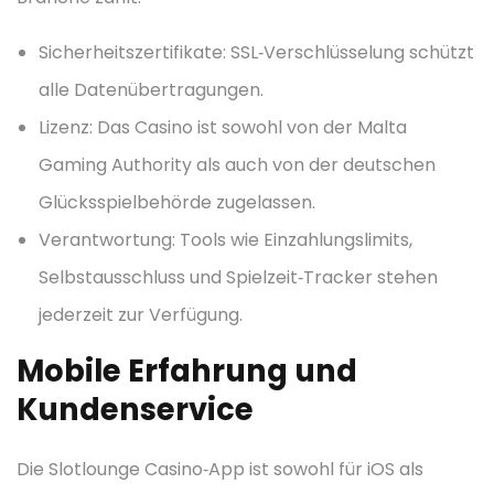
Sicherheitszertifikate: SSL‑Verschlüsselung schützt
alle Datenübertragungen.
Lizenz: Das Casino ist sowohl von der Malta
Gaming Authority als auch von der deutschen
Glücksspielbehörde zugelassen.
Verantwortung: Tools wie Einzahlungslimits,
Selbstausschluss und Spielzeit‑Tracker stehen
jederzeit zur Verfügung.
Mobile Erfahrung und
Kundenservice
Die Slotlounge Casino‑App ist sowohl für iOS als ​