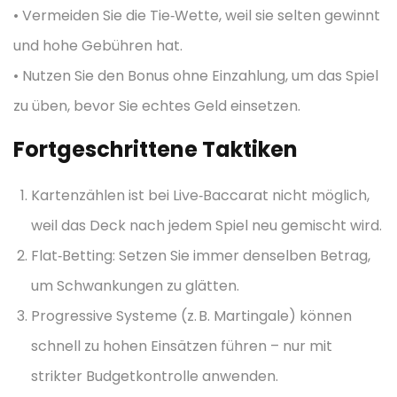
• Vermeiden Sie die Tie‑Wette, weil sie selten gewinnt
und hohe Gebühren hat.
• Nutzen Sie den Bonus ohne Einzahlung, um das Spiel
zu üben, bevor Sie echtes Geld einsetzen.
Fortgeschrittene Taktiken
Kartenzählen ist bei Live‑Baccarat nicht möglich,
weil das Deck nach jedem Spiel neu gemischt wird.
Flat‑Betting: Setzen Sie immer denselben Betrag,
um Schwankungen zu glätten.
Progressive Systeme (z. B. Martingale) können
schnell zu hohen Einsätzen führen – nur mit
strikter Budgetkontrolle anwenden.