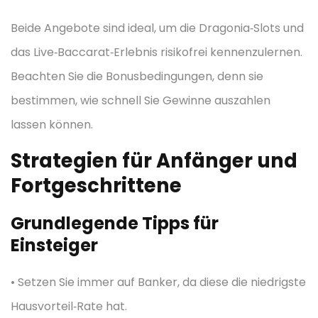
Beide Angebote sind ideal, um die Dragonia‑Slots und
das Live‑Baccarat‑Erlebnis risikofrei kennenzulernen.
Beachten Sie die Bonusbedingungen, denn sie
bestimmen, wie schnell Sie Gewinne auszahlen
lassen können.
Strategien für Anfänger und
Fortgeschrittene
Grundlegende Tipps für
Einsteiger
• Setzen Sie immer auf Banker, da diese die niedrigste
Hausvorteil‑Rate hat.