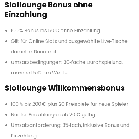
Slotlounge Bonus ohne
Einzahlung
100 % Bonus bis 50 € ohne Einzahlung
Gilt für Online Slots und ausgewählte Live‑Tische,
darunter Baccarat
Umsatzbedingungen: 30‑fache Durchspielung,
maximal 5 € pro Wette
Slotlounge Willkommensbonus
100 % bis 200 € plus 20 Freispiele für neue Spieler
Nur für Einzahlungen ab 20 € gültig
Umsatzanforderung: 35‑fach, inklusive Bonus und
Einzahlung