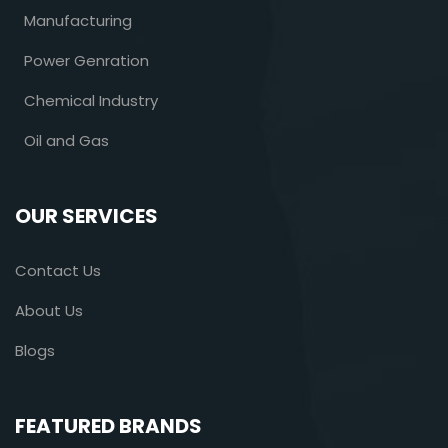
Manufacturing
Power Genration
Chemical Industry
Oil and Gas
OUR SERVICES
Contact Us
About Us
Blogs
FEATURED BRANDS