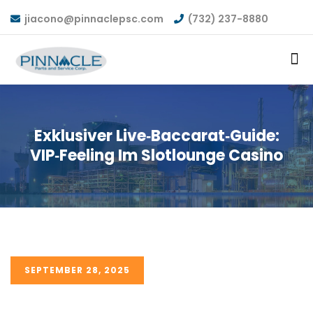
jiacono@pinnaclepsc.com
(732) 237-8880
Exklusiver Live‑Baccarat‑Guide:
VIP‑Feeling Im Slotlounge Casino
SEPTEMBER 28, 2025