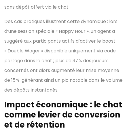
sans dépôt offert via le chat.
Des cas pratiques illustrent cette dynamique : lors
d’une session spéciale « Happy Hour », un agent a
suggéré aux participants actifs d’activer le boost
« Double Wager » disponible uniquement via code
partagé dans le chat ; plus de 37 % des joueurs
concernés ont alors augmenté leur mise moyenne
de 15 %, générant ainsi un pic notable dans le volume
des dépôts instantanés.
Impact économique : le chat
comme levier de conversion
et de rétention