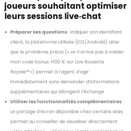
joueurs souhaitant optimiser
leurs sessions live‑chat
Préparer ses questions
: Indiquer son identifiant
client, la plateforme utilisée (iOS/Android), ainsi
que le problème précis (« Je n’arrive pas à valider
mon code bonus +100 € sur Live Roulette
Royale™ ») permet à l’agent d’agir
immédiatement sans demander d’informations
supplémentaires qui allongent l’échange.
Utiliser les fonctionnalités complémentaires
:
Le partage d’écran disponible chez certains sites
permet au conseiller de visualiser directement