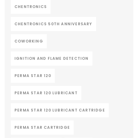
CHENTRONICS
CHENTRONICS 50TH ANNIVERSARY
COWORKING
IGNITION AND FLAME DETECTION
PERMA STAR 120
PERMA STAR 120 LUBRICANT
PERMA STAR 120 LUBRICANT CARTRIDGE
PERMA STAR CARTRIDGE