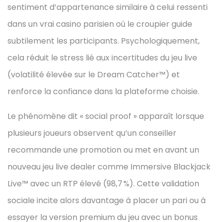
sentiment d’appartenance similaire à celui ressenti
dans un vrai casino parisien où le croupier guide
subtilement les participants. Psychologiquement,
cela réduit le stress lié aux incertitudes du jeu live
(volatilité élevée sur le Dream Catcher™) et
renforce la confiance dans la plateforme choisie.
Le phénomène dit « social proof » apparaît lorsque
plusieurs joueurs observent qu’un conseiller
recommande une promotion ou met en avant un
nouveau jeu live dealer comme Immersive Blackjack
Live™ avec un RTP élevé (98,7 %). Cette validation
sociale incite alors davantage à placer un pari ou à
essayer la version premium du jeu avec un bonus