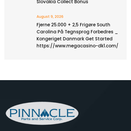
Slovakia Collect Bonus
August 9, 2026
Fjerne 25.000 + 2,5 Frigøre South
Carolina På Tegnsprog Forbedres _
Kongeriget Danmark Get Started
https://www.megacasino-dk1.com/