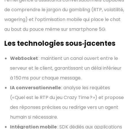
de comprendre le jargon du gambling (RTP, volatilité,
wagering) et l’optimisation mobile qui place le chat
au bout du pouce même sur smartphone 5G.
Les technologies sous‑jacentes
WebSocket
: maintient un canal ouvert entre le
serveur et le client, garantissant un délai inférieur
à 150 ms pour chaque message.
IA conversationnelle
: analyse les requêtes
(« Quel est le RTP du jeu Crazy Time ? ») et propose
des réponses précises ou redirige vers un agent
humain si nécessaire.
Intégration mobile
: SDK dédiés aux applications