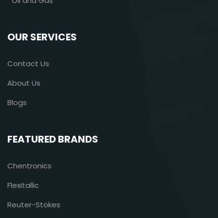
Oil and Gas
OUR SERVICES
Contact Us
About Us
Blogs
FEATURED BRANDS
Chentronics
Flexitallic
Reuter-Stokes