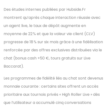
Des études internes publiées par Hubside.Fr
montrent qu’après chaque interaction réussie avec
un agent live, le taux de dépôt augmente en
moyenne de 22 % et que la valeur vie client (CLV)
progresse de 18 % sur six mois grâce à une fidélisation
renforcée par des offres exclusives distribuées via le
chat (bonus cash +50 €, tours gratuits sur Live
Baccarat).
Les programmes de fidélité liés au chat sont devenus
monnaie courante : certains sites offrent un accès
prioritaire aux tournois privés « High Roller Live » dès
que l’utilisateur a accumulé cinq conversations