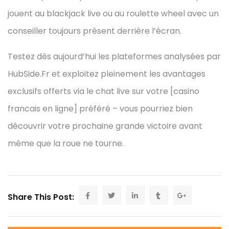
jouent au blackjack live ou au roulette wheel avec un
conseiller toujours présent derrière l’écran.
Testez dès aujourd’hui les plateformes analysées par
HubSide.Fr et exploitez pleinement les avantages
exclusifs offerts via le chat live sur votre [casino
francais en ligne] préféré – vous pourriez bien
découvrir votre prochaine grande victoire avant
même que la roue ne tourne.
Share This Post: