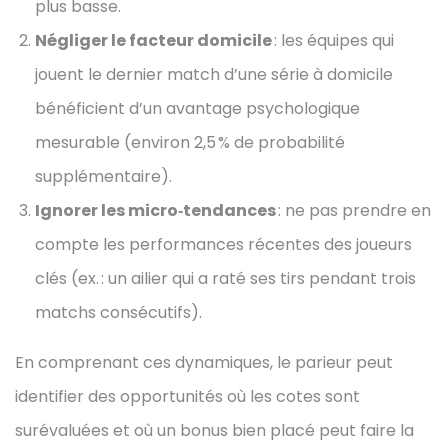
plus basse.
Négliger le facteur domicile
: les équipes qui
jouent le dernier match d’une série à domicile
bénéficient d’un avantage psychologique
mesurable (environ 2,5 % de probabilité
supplémentaire).
Ignorer les micro‑tendances
: ne pas prendre en
compte les performances récentes des joueurs
clés (ex. : un ailier qui a raté ses tirs pendant trois
matchs consécutifs).
En comprenant ces dynamiques, le parieur peut
identifier des opportunités où les cotes sont
surévaluées et où un bonus bien placé peut faire la