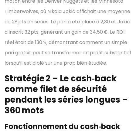
match entre les Denver Nuggets et les Minnesota
Timberwolves, où Nikola Jokić affichait une moyenne
de 28 pts en séries. Le pari a été placé à 2,30 et Jokić
a inscrit 32 pts, générant un gain de 34,50 €. Le ROI
réel était de 130 %, démontrant comment un simple
pari gratuit peut se transformer en profit substantiel
lorsqu’il est ciblé sur une prop bien étudiée.
Stratégie 2 – Le cash‑back
comme filet de sécurité
pendant les séries longues –
360 mots
Fonctionnement du cash‑back