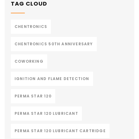
TAG CLOUD
CHENTRONICS
CHENTRONICS 50TH ANNIVERSARY
COWORKING
IGNITION AND FLAME DETECTION
PERMA STAR 120
PERMA STAR 120 LUBRICANT
PERMA STAR 120 LUBRICANT CARTRIDGE