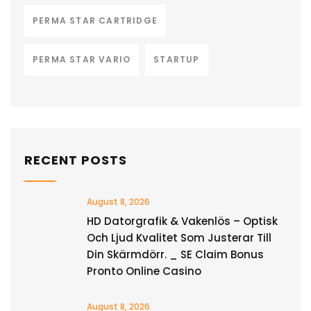
PERMA STAR CARTRIDGE
PERMA STAR VARIO
STARTUP
RECENT POSTS
August 8, 2026
HD Datorgrafik & Vakenlös – Optisk
Och Ljud Kvalitet Som Justerar Till
Din Skärmdörr. _ SE Claim Bonus
Pronto Online Casino
August 8, 2026