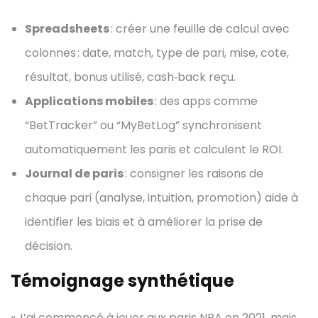
Spreadsheets
: créer une feuille de calcul avec
colonnes : date, match, type de pari, mise, cote,
résultat, bonus utilisé, cash‑back reçu.
Applications mobiles
: des apps comme
“BetTracker” ou “MyBetLog” synchronisent
automatiquement les paris et calculent le ROI.
Journal de paris
: consigner les raisons de
chaque pari (analyse, intuition, promotion) aide à
identifier les biais et à améliorer la prise de
décision.
Témoignage synthétique
« J’ai commencé à jouer aux paris NBA en 2021, mais