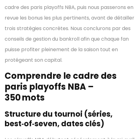
cadre des paris playoffs NBA, puis nous passerons en
revue les bonus les plus pertinents, avant de détailler
trois stratégies concrètes. Nous conclurons par des
conseils de gestion du bankroll afin que chaque fan
puisse profiter pleinement de la saison tout en
protégeant son capital.
Comprendre le cadre des
paris playoffs NBA –
350 mots
Structure du tournoi (séries,
best‑of‑seven, dates clés)