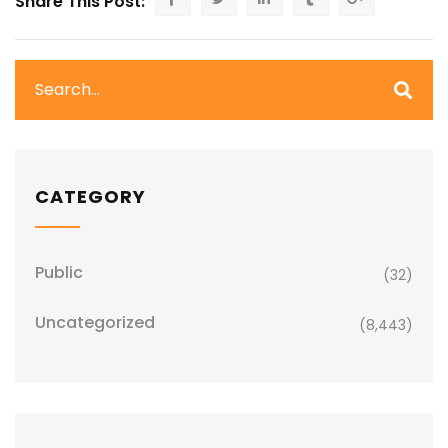
Share This Post:
CATEGORY
Public
(32)
Uncategorized
(8,443)