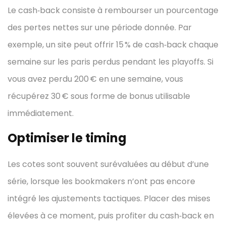
Le cash‑back consiste à rembourser un pourcentage
des pertes nettes sur une période donnée. Par
exemple, un site peut offrir 15 % de cash‑back chaque
semaine sur les paris perdus pendant les playoffs. Si
vous avez perdu 200 € en une semaine, vous
récupérez 30 € sous forme de bonus utilisable
immédiatement.
Optimiser le timing
Les cotes sont souvent surévaluées au début d’une
série, lorsque les bookmakers n’ont pas encore
intégré les ajustements tactiques. Placer des mises
élevées à ce moment, puis profiter du cash‑back en