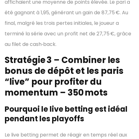
affichaient une moyenne de points élevée. Le pari a
été gagnant à 1,95, générant un gain de 87,75 €. Au
final, malgré les trois pertes initiales, le joueur a
terminé la série avec un profit net de 27,75 €, grâce
au filet de cash‑back.
Stratégie 3 – Combiner les
bonus de dépôt et les paris
“live” pour profiter du
momentum – 350 mots
Pourquoi le live betting est idéal
pendant les playoffs
Le live betting permet de réagir en temps réel aux