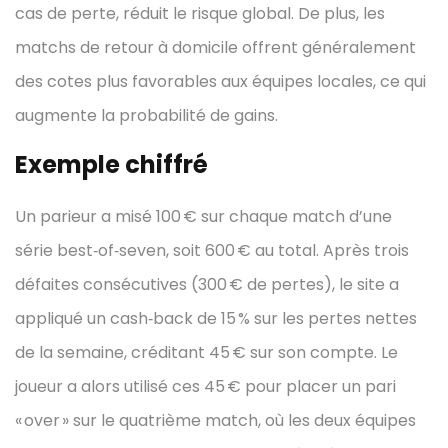
cas de perte, réduit le risque global. De plus, les
matchs de retour à domicile offrent généralement
des cotes plus favorables aux équipes locales, ce qui
augmente la probabilité de gains.
Exemple chiffré
Un parieur a misé 100 € sur chaque match d’une
série best‑of‑seven, soit 600 € au total. Après trois
défaites consécutives (300 € de pertes), le site a
appliqué un cash‑back de 15 % sur les pertes nettes
de la semaine, créditant 45 € sur son compte. Le
joueur a alors utilisé ces 45 € pour placer un pari
« over » sur le quatrième match, où les deux équipes