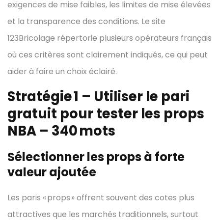
exigences de mise faibles, les limites de mise élevées
et la transparence des conditions. Le site
123Bricolage répertorie plusieurs opérateurs français
où ces critères sont clairement indiqués, ce qui peut
aider à faire un choix éclairé.
Stratégie 1 – Utiliser le pari
gratuit pour tester les props
NBA – 340 mots
Sélectionner les props à forte
valeur ajoutée
Les paris « props » offrent souvent des cotes plus
attractives que les marchés traditionnels, surtout