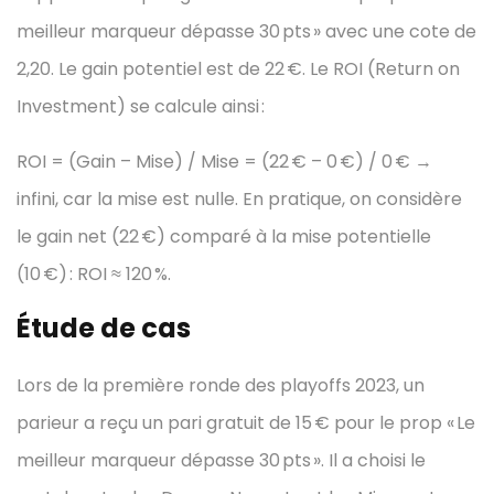
meilleur marqueur dépasse 30 pts » avec une cote de
2,20. Le gain potentiel est de 22 €. Le ROI (Return on
Investment) se calcule ainsi :
ROI = (Gain – Mise) / Mise = (22 € – 0 €) / 0 € →
infini, car la mise est nulle. En pratique, on considère
le gain net (22 €) comparé à la mise potentielle
(10 €) : ROI ≈ 120 %.
Étude de cas
Lors de la première ronde des playoffs 2023, un
parieur a reçu un pari gratuit de 15 € pour le prop « Le
meilleur marqueur dépasse 30 pts ». Il a choisi le