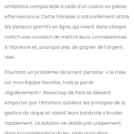
ambiance comparable à celle d’un casino en pleine
effervescence. Cette frénésie a naturellement attiré
les parieurs sportifs en ligne, qui voient dans chaque
match une occasion de mettre leurs connaissances
à l’épreuve et, pourquoi pas, de gagner de l’argent
réel.
Pourtant, un problème récurrent persiste : « Je mise
sur mon équipe favorite, mais je perds
régulièrement ». Beaucoup de fans se laissent
emporter par l’émotion, oublient les principes de la
gestion du risque et voient leurs bankrolls s’éroder
rapidement. La solution ne réside pas uniquement
dans la connaissance du jeu, mais aussi dans