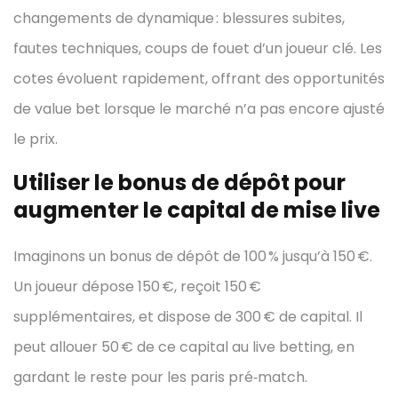
changements de dynamique : blessures subites,
fautes techniques, coups de fouet d’un joueur clé. Les
cotes évoluent rapidement, offrant des opportunités
de value bet lorsque le marché n’a pas encore ajusté
le prix.
Utiliser le bonus de dépôt pour
augmenter le capital de mise live
Imaginons un bonus de dépôt de 100 % jusqu’à 150 €.
Un joueur dépose 150 €, reçoit 150 €
supplémentaires, et dispose de 300 € de capital. Il
peut allouer 50 € de ce capital au live betting, en
gardant le reste pour les paris pré‑match.