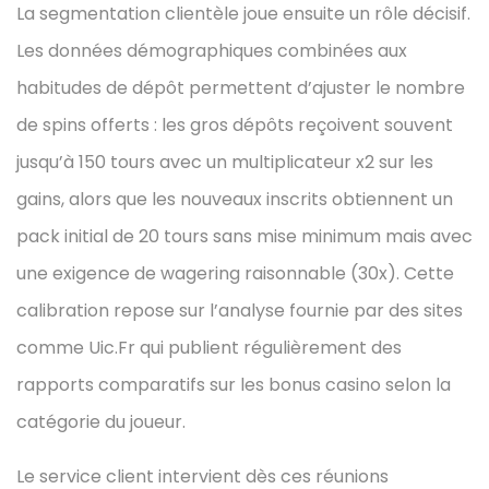
La segmentation clientèle joue ensuite un rôle décisif.
Les données démographiques combinées aux
habitudes de dépôt permettent d’ajuster le nombre
de spins offerts : les gros dépôts reçoivent souvent
jusqu’à 150 tours avec un multiplicateur x2 sur les
gains, alors que les nouveaux inscrits obtiennent un
pack initial de 20 tours sans mise minimum mais avec
une exigence de wagering raisonnable (30x). Cette
calibration repose sur l’analyse fournie par des sites
comme Uic.Fr qui publient régulièrement des
rapports comparatifs sur les bonus casino selon la
catégorie du joueur.
Le service client intervient dès ces réunions