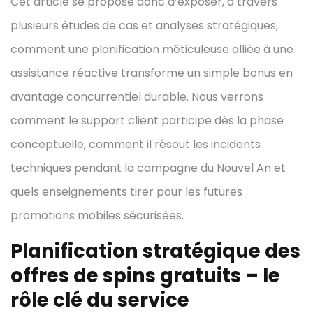
Cet article se propose donc d’exposer, à travers
plusieurs études de cas et analyses stratégiques,
comment une planification méticuleuse alliée à une
assistance réactive transforme un simple bonus en
avantage concurrentiel durable. Nous verrons
comment le support client participe dès la phase
conceptuelle, comment il résout les incidents
techniques pendant la campagne du Nouvel An et
quels enseignements tirer pour les futures
promotions mobiles sécurisées.
Planification stratégique des
offres de spins gratuits – le
rôle clé du service