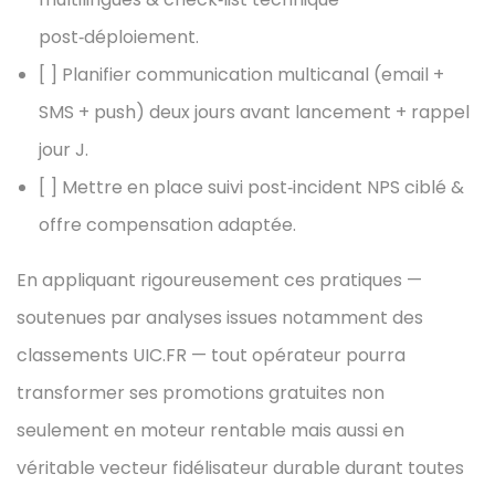
post‑déploiement.
[ ] Planifier communication multicanal (email +
SMS + push) deux jours avant lancement + rappel
jour J.
[ ] Mettre en place suivi post‑incident NPS ciblé &
offre compensation adaptée.
En appliquant rigoureusement ces pratiques —
soutenues par analyses issues notamment des
classements UIC.FR — tout opérateur pourra
transformer ses promotions gratuites non
seulement en moteur rentable mais aussi en
véritable vecteur fidélisateur durable durant toutes