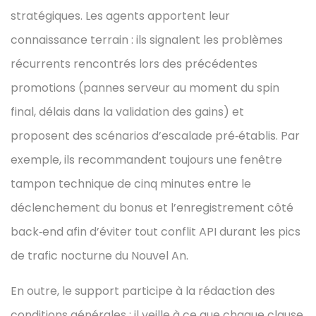
stratégiques. Les agents apportent leur
connaissance terrain : ils signalent les problèmes
récurrents rencontrés lors des précédentes
promotions (pannes serveur au moment du spin
final, délais dans la validation des gains) et
proposent des scénarios d’escalade pré‑établis. Par
exemple, ils recommandent toujours une fenêtre
tampon technique de cinq minutes entre le
déclenchement du bonus et l’enregistrement côté
back‑end afin d’éviter tout conflit API durant les pics
de trafic nocturne du Nouvel An.
En outre, le support participe à la rédaction des
conditions générales : il veille à ce que chaque clause