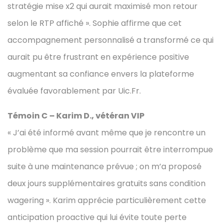
stratégie mise x2 qui aurait maximisé mon retour
selon le RTP affiché ». Sophie affirme que cet
accompagnement personnalisé a transformé ce qui
aurait pu être frustrant en expérience positive
augmentant sa confiance envers la plateforme
évaluée favorablement par Uic.Fr.
Témoin C – Karim D., vétéran VIP
« J’ai été informé avant même que je rencontre un
problème que ma session pourrait être interrompue
suite à une maintenance prévue ; on m’a proposé
deux jours supplémentaires gratuits sans condition
wagering ». Karim apprécie particulièrement cette
anticipation proactive qui lui évite toute perte