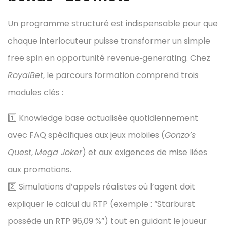
Un programme structuré est indispensable pour que
chaque interlocuteur puisse transformer un simple
free spin en opportunité revenue‑generating. Chez
RoyalBet
, le parcours formation comprend trois
modules clés :
1️⃣ Knowledge base actualisée quotidiennement
avec FAQ spécifiques aux jeux mobiles (
Gonzo’s
Quest
,
Mega Joker
) et aux exigences de mise liées
aux promotions.
2️⃣ Simulations d’appels réalistes où l’agent doit
expliquer le calcul du RTP (exemple : “Starburst
possède un RTP 96,09 %”) tout en guidant le joueur