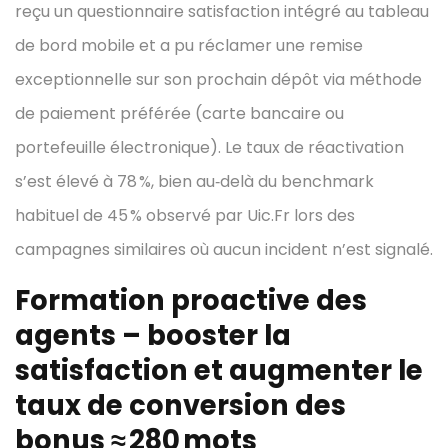
reçu un questionnaire satisfaction intégré au tableau
de bord mobile et a pu réclamer une remise
exceptionnelle sur son prochain dépôt via méthode
de paiement préférée (carte bancaire ou
portefeuille électronique). Le taux de réactivation
s’est élevé à 78 %, bien au‑delà du benchmark
habituel de 45 % observé par Uic.Fr lors des
campagnes similaires où aucun incident n’est signalé.
Formation proactive des
agents – booster la
satisfaction et augmenter le
taux de conversion des
bonus ≈ 280 mots