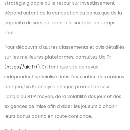
stratégie globale où le retour sur investissement
dépend autant de la conception du bonus que de la
capacité du service client à le soutenir en temps
réel.
Pour découvrir d’autres classements et avis détaillés
sur les meilleures plateformes, consultez Uic.Fr
(
https://uic.fr/
). En tant que site de revue
indépendant spécialisé dans l’évaluation des casinos
en ligne, Uic.Fr analyse chaque promotion sous
l’angle du RTP moyen, de la volatilité des jeux et des
exigences de mise afin d’aider les joueurs à choisir
leurs bonus casino en toute confiance.