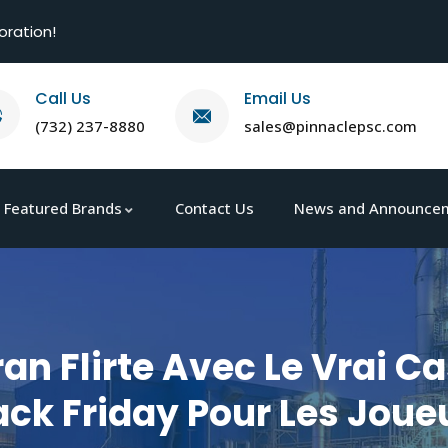
oration!
Call Us
Email Us
(732) 237-8880
sales@pinnaclepsc.com
Featured Brands
Contact Us
News and Announce
n Flirte Avec Le Vrai Ca
ack Friday Pour Les Joue