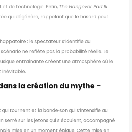
f et de technologie. Enfin,
The Hangover Part III
irée qui dégénère, rappelant que le hasard peut
happatoire : le spectateur s’identifie au
scénario ne reflète pas la probabilité réelle. Le
 musique entraînante créent une atmosphère où le
 inévitable.
n dans la création du mythe –
 qui tournent et la bande‑son qui s’intensifie au
an serré sur les jetons qui s’écoulent, accompagné
imple mise en un moment épique. Cette mise en