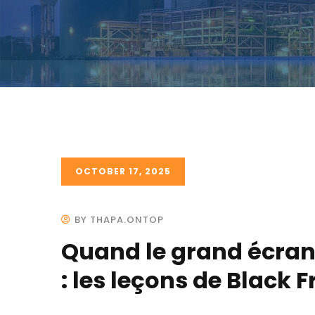
OCTOBER 17, 2025
BY THAPA.ONTOP
Quand le grand écran f
: les leçons de Black 