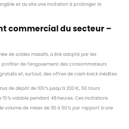
gible et au site une incitation à prolonger la
nant commercial du secteur –
née de soldes massifs, a été adopté par les
le : profiter de l’engouement des consommateurs
atuits et, surtout, des offres de cash‑back inédites.
us de dépôt de 100 % jusqu’à 200 €, 50 tours
e 15 % valable pendant 48 heures. Ces incitations
le volume de mises de 30 à 50 % par rapport à une