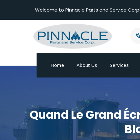
Welcome to Pinnacle Parts and Service Corp
Home
About Us
Services
Quand Le Grand Écra
Bl