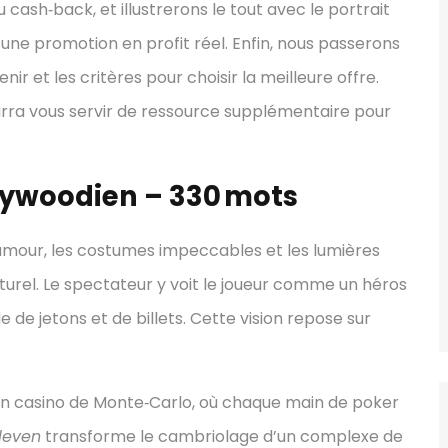
 cash‑back, et illustrerons le tout avec le portrait
r une promotion en profit réel. Enfin, nous passerons
nir et les critères pour choisir la meilleure offre.
pourra vous servir de ressource supplémentaire pour
llywoodien – 330 mots
glamour, les costumes impeccables et les lumières
urel. Le spectateur y voit le joueur comme un héros
 de jetons et de billets. Cette vision repose sur
un casino de Monte‑Carlo, où chaque main de poker
leven
transforme le cambriolage d’un complexe de