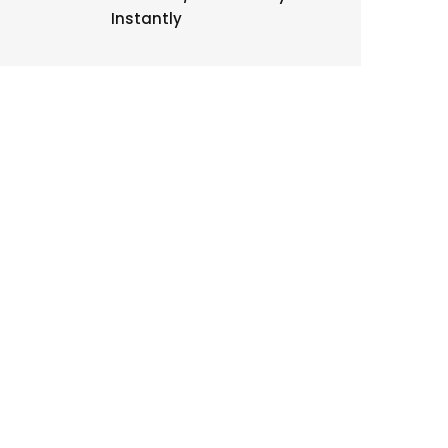
Instantly