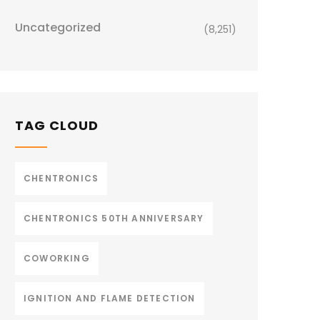
Uncategorized
(8,251)
TAG CLOUD
CHENTRONICS
CHENTRONICS 50TH ANNIVERSARY
COWORKING
IGNITION AND FLAME DETECTION