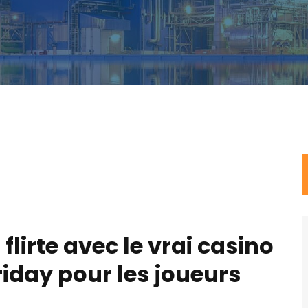
lirte avec le vrai casino
Friday pour les joueurs