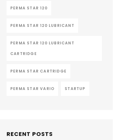
PERMA STAR 120
PERMA STAR 120 LUBRICANT
PERMA STAR 120 LUBRICANT
CARTRIDGE
PERMA STAR CARTRIDGE
PERMA STAR VARIO
STARTUP
RECENT POSTS