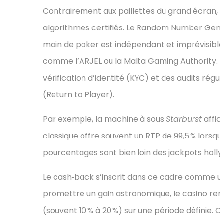
Contrairement aux paillettes du grand écran, 
algorithmes certifiés. Le Random Number Ge
main de poker est indépendant et imprévisible,
comme l’ARJEL ou la Malta Gaming Authority. L
vérification d’identité (KYC) et des audits rég
(Return to Player).
Par exemple, la machine à sous
Starburst
affi
classique offre souvent un RTP de 99,5 % lorsqu
pourcentages sont bien loin des jackpots holl
Le cash‑back s’inscrit dans ce cadre comme un
promettre un gain astronomique, le casino 
(souvent 10 % à 20 %) sur une période définie.