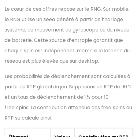
Le cœur de ces offres repose sur le RNG. Sur mobile,
le RNG utilise un
seed
généré à partir de l’horloge
système, du mouvement du gyroscope ou du niveau
de batterie. Cette source d’entropie garantit que
chaque spin est indépendant, même si la latence du
réseau est plus élevée que sur desktop.
Les probabilités de déclenchement sont calculées à
partir du RTP global du jeu. Supposons un RTP de 96 %
et un taux de déclenchement de 1 % pour 10
free‑spins. La contribution attendue des free‑spins au
RTP se calcule ainsi :