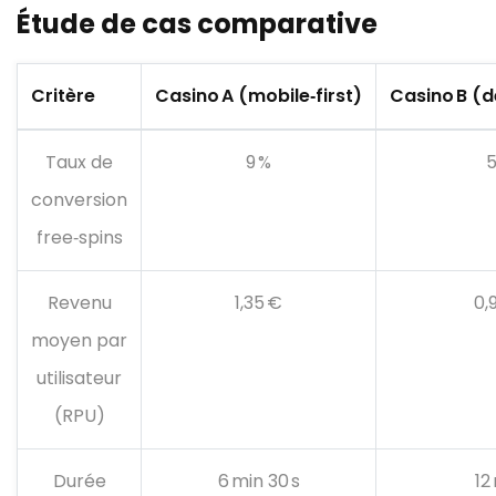
Étude de cas comparative
Critère
Casino A (mobile‑first)
Casino B (d
Taux de
9 %
5
conversion
free‑spins
Revenu
1,35 €
0,
moyen par
utilisateur
(RPU)
Durée
6 min 30 s
12