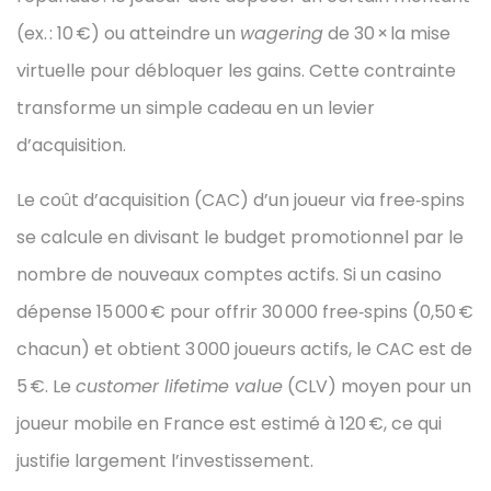
(ex. : 10 €) ou atteindre un
wagering
de 30 × la mise
virtuelle pour débloquer les gains. Cette contrainte
transforme un simple cadeau en un levier
d’acquisition.
Le coût d’acquisition (CAC) d’un joueur via free‑spins
se calcule en divisant le budget promotionnel par le
nombre de nouveaux comptes actifs. Si un casino
dépense 15 000 € pour offrir 30 000 free‑spins (0,50 €
chacun) et obtient 3 000 joueurs actifs, le CAC est de
5 €. Le
customer lifetime value
(CLV) moyen pour un
joueur mobile en France est estimé à 120 €, ce qui
justifie largement l’investissement.