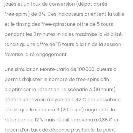
joués et un taux de conversion (dépot après
free‑spins) de 8 %. Ces indicateurs orientent la taille
et le timing des free‑spins : une offre de 5 tours
pendant les 2 minutes initiales maximise la visibilité,
tandis qu’une offre de 15 tours à la fin de la session
favorise la ré‑engagement.
Une simulation Monte‑Carlo de 100 000 joueurs a
permis d’ajuster le nombre de free‑spins afin
d’optimiser la rétention. Le scénario A (10 tours)
génère un revenu moyen de 0,42 € par utilisateur,
tandis que le scénario B (20 tours) augmente la
rétention de 12 % mais réduit le revenu à 0,38 € en
raison d’un taux de dépense plus faible. Le point