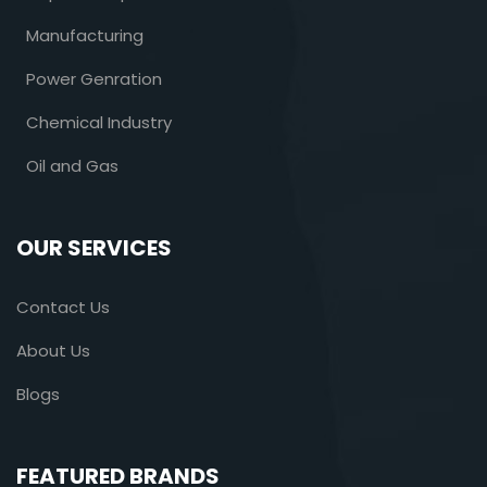
Manufacturing
Power Genration
Chemical Industry
Oil and Gas
OUR SERVICES
Contact Us
About Us
Blogs
FEATURED BRANDS