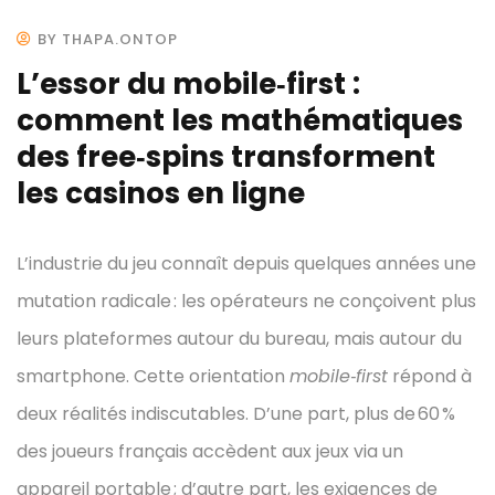
BY THAPA.ONTOP
L’essor du mobile‑first :
comment les mathématiques
des free‑spins transforment
les casinos en ligne
L’industrie du jeu connaît depuis quelques années une
mutation radicale : les opérateurs ne conçoivent plus
leurs plateformes autour du bureau, mais autour du
smartphone. Cette orientation
mobile‑first
répond à
deux réalités indiscutables. D’une part, plus de 60 %
des joueurs français accèdent aux jeux via un
appareil portable ; d’autre part, les exigences de