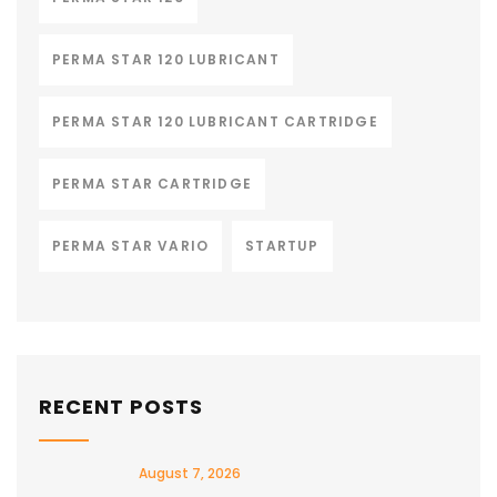
PERMA STAR 120 LUBRICANT
PERMA STAR 120 LUBRICANT CARTRIDGE
PERMA STAR CARTRIDGE
PERMA STAR VARIO
STARTUP
RECENT POSTS
August 7, 2026