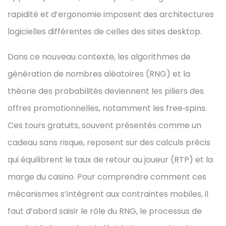
rapidité et d’ergonomie imposent des architectures
logicielles différentes de celles des sites desktop.
Dans ce nouveau contexte, les algorithmes de
génération de nombres aléatoires (RNG) et la
théorie des probabilités deviennent les piliers des
offres promotionnelles, notamment les free‑spins.
Ces tours gratuits, souvent présentés comme un
cadeau sans risque, reposent sur des calculs précis
qui équilibrent le taux de retour au joueur (RTP) et la
marge du casino. Pour comprendre comment ces
mécanismes s’intègrent aux contraintes mobiles, il
faut d’abord saisir le rôle du RNG, le processus de