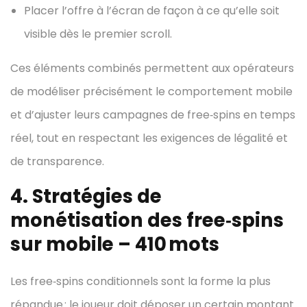
Placer l’offre à l’écran de façon à ce qu’elle soit
visible dès le premier scroll.
Ces éléments combinés permettent aux opérateurs
de modéliser précisément le comportement mobile
et d’ajuster leurs campagnes de free‑spins en temps
réel, tout en respectant les exigences de légalité et
de transparence.
4. Stratégies de
monétisation des free‑spins
sur mobile – 410 mots
Les free‑spins conditionnels sont la forme la plus
répandue : le joueur doit déposer un certain montant