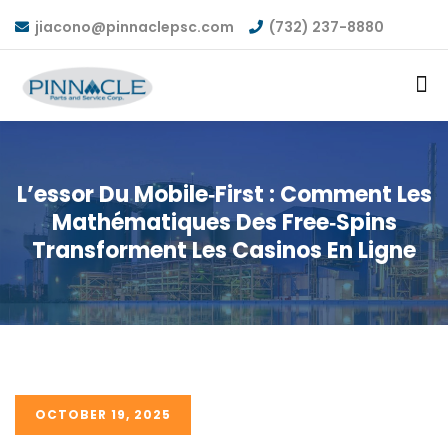
jiacono@pinnaclepsc.com
(732) 237-8880
L’essor Du Mobile‑first : Comment Les
Mathématiques Des Free‑spins
Transforment Les Casinos En Ligne
OCTOBER 19, 2025