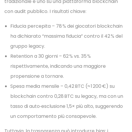
tradizionale e uno su una piattaforma blockchain
con audit pubblico. I risultati chiave:
Fiducia percepita – 78 % dei giocatori blockchain
ha dichiarato “massima fiducia” contro il 42 % del
gruppo legacy.
Retention a 30 giorni – 62 % vs. 35 %
rispettivamente, indicando una maggiore
propensione a tornare.
Spesa media mensile – 0,42 BTC (≈ 1 200 €) su
blockchain contro 0,28 BTC su legacy, ma con un
tasso di auto‑esclusione 1,5× più alto, suggerendo
un comportamento più consapevole.
Tuttavia, la trasparenza può introdurre bias: i