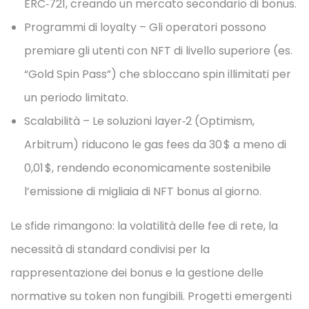
ERC‑721, creando un mercato secondario di bonus.
Programmi di loyalty – Gli operatori possono
premiare gli utenti con NFT di livello superiore (es.
“Gold Spin Pass”) che sbloccano spin illimitati per
un periodo limitato.
Scalabilità – Le soluzioni layer‑2 (Optimism,
Arbitrum) riducono le gas fees da 30 $ a meno di
0,01 $, rendendo economicamente sostenibile
l’emissione di migliaia di NFT bonus al giorno.
Le sfide rimangono: la volatilità delle fee di rete, la
necessità di standard condivisi per la
rappresentazione dei bonus e la gestione delle
normative su token non fungibili. Progetti emergenti