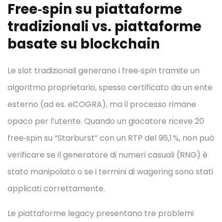
Free‑spin su piattaforme
tradizionali vs. piattaforme
basate su blockchain
Le slot tradizionali generano i free‑spin tramite un
algoritmo proprietario, spesso certificato da un ente
esterno (ad es. eCOGRA), ma il processo rimane
opaco per l’utente. Quando un giocatore riceve 20
free‑spin su “Starburst” con un RTP del 96,1 %, non può
verificare se il generatore di numeri casuali (RNG) è
stato manipolato o se i termini di wagering sono stati
applicati correttamente.
Le piattaforme legacy presentano tre problemi