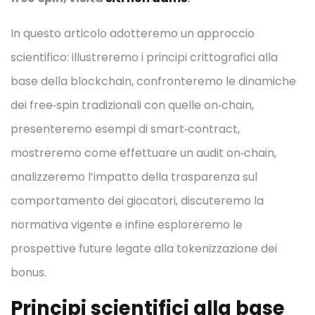
In questo articolo adotteremo un approccio
scientifico: illustreremo i principi crittografici alla
base della blockchain, confronteremo le dinamiche
dei free‑spin tradizionali con quelle on‑chain,
presenteremo esempi di smart‑contract,
mostreremo come effettuare un audit on‑chain,
analizzeremo l’impatto della trasparenza sul
comportamento dei giocatori, discuteremo la
normativa vigente e infine esploreremo le
prospettive future legate alla tokenizzazione dei
bonus.
Principi scientifici alla base