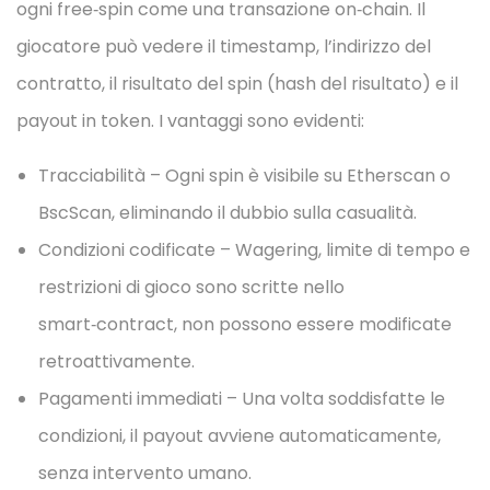
ogni free‑spin come una transazione on‑chain. Il
giocatore può vedere il timestamp, l’indirizzo del
contratto, il risultato del spin (hash del risultato) e il
payout in token. I vantaggi sono evidenti:
Tracciabilità – Ogni spin è visibile su Etherscan o
BscScan, eliminando il dubbio sulla casualità.
Condizioni codificate – Wagering, limite di tempo e
restrizioni di gioco sono scritte nello
smart‑contract, non possono essere modificate
retroattivamente.
Pagamenti immediati – Una volta soddisfatte le
condizioni, il payout avviene automaticamente,
senza intervento umano.