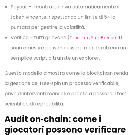
Payout – il contratto invia automaticamente il
token vincente, rispettando un limite di 5× la
puntata per gestire la volatilità.
Verifica – tutti gli eventi (
,
)
Transfer
SpinExecuted
sono emessi e possono essere monitorati con un
semplice script o tramite un explorer.
Questo modello dimostra come la blockchain renda
la gestione dei free‑spin un processo verificabile,
privo di interventi manuali e pronto a passare il test
scientifico di replicabilità.
Audit on‑chain: come i
giocatori possono verificare