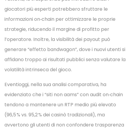
giocatori più esperti potrebbero sfruttare le
informazioni on‑chain per ottimizzare le proprie
strategie, riducendo il margine di profitto per
l’operatore. Inoltre, la visibilità dei payout può
generare “effetto bandwagon”, dove i nuovi utenti si
affidano troppo ai risultati pubblici senza valutare la
volatilità intrinseca del gioco.
Eventioggi, nella sua analisi comparativa, ha
evidenziato che i “siti non aams” con audit on‑chain
tendono a mantenere un RTP medio più elevato
(96,5 % vs. 95,2 % dei casinò tradizionali), ma
avvertono gli utenti di non confondere trasparenza