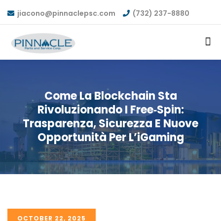
jiacono@pinnaclepsc.com
(732) 237-8880
Come La Blockchain Sta
Rivoluzionando I Free‑spin:
Trasparenza, Sicurezza E Nuove
Opportunità Per L’iGaming
OCTOBER 22, 2025