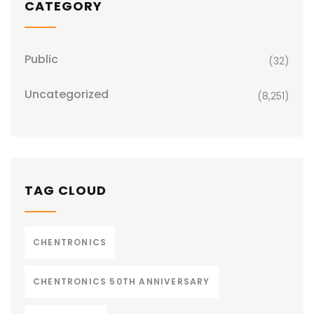
CATEGORY
Public
(32)
Uncategorized
(8,251)
TAG CLOUD
CHENTRONICS
CHENTRONICS 50TH ANNIVERSARY