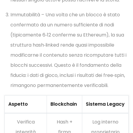
Immutabilità – Una volta che un blocco è stato
confermato da un numero sufficiente di nodi
(tipicamente 6‑12 conferme su Ethereum), la sua
struttura hash‑linked rende quasi impossibile
modificarne il contenuto senza ricomputare tutti i
blocchi successivi. Questo è il fondamento della
fiducia: i dati di gioco, inclusi i risultati dei free‑spin,
rimangono permanentemente verificabili.
Aspetto
Blockchain
Sistema Legacy
Verifica
Hash +
Log interno
integrità
firma
proprietario