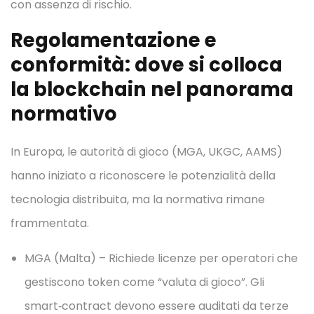
con assenza di rischio.
Regolamentazione e
conformità: dove si colloca
la blockchain nel panorama
normativo
In Europa, le autorità di gioco (MGA, UKGC, AAMS)
hanno iniziato a riconoscere le potenzialità della
tecnologia distribuita, ma la normativa rimane
frammentata.
MGA (Malta) – Richiede licenze per operatori che
gestiscono token come “valuta di gioco”. Gli
smart‑contract devono essere auditati da terze