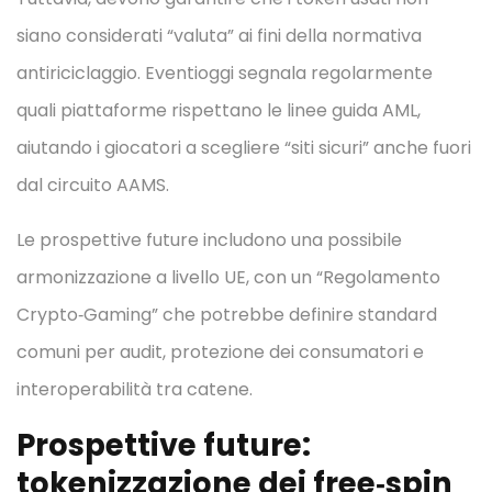
siano considerati “valuta” ai fini della normativa
antiriciclaggio. Eventioggi segnala regolarmente
quali piattaforme rispettano le linee guida AML,
aiutando i giocatori a scegliere “siti sicuri” anche fuori
dal circuito AAMS.
Le prospettive future includono una possibile
armonizzazione a livello UE, con un “Regolamento
Crypto‑Gaming” che potrebbe definire standard
comuni per audit, protezione dei consumatori e
interoperabilità tra catene.
Prospettive future:
tokenizzazione dei free‑spin