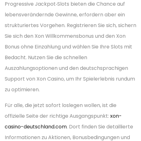
Progressive Jackpot‑Slots bieten die Chance auf
lebensverändernde Gewinne, erfordern aber ein
strukturiertes Vorgehen. Registrieren Sie sich, sichern
Sie sich den Xon Willkommensbonus und den Xon
Bonus ohne Einzahlung und wählen Sie Ihre Slots mit
Bedacht. Nutzen Sie die schnellen
Auszahlungsoptionen und den deutschsprachigen
Support von Xon Casino, um Ihr Spielerlebnis rundum
zu optimieren.
Für alle, die jetzt sofort loslegen wollen, ist die
offizielle Seite der richtige Ausgangspunkt:
xon-
casino-deutschland.com
. Dort finden Sie detaillierte
Informationen zu Aktionen, Bonusbedingungen und