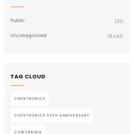
Public
(32)
Uncategorized
(8,443)
TAG CLOUD
CHENTRONICS
CHENTRONICS 50TH ANNIVERSARY
COWORKING