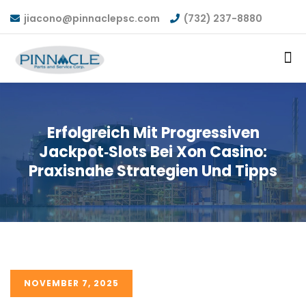
jiacono@pinnaclepsc.com
(732) 237-8880
Erfolgreich Mit Progressiven
Jackpot‑Slots Bei Xon Casino:
Praxisnahe Strategien Und Tipps
NOVEMBER 7, 2025