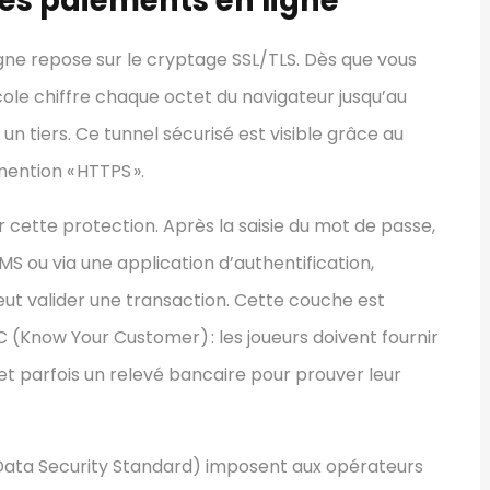
des paiements en ligne
igne repose sur le cryptage SSL/TLS. Dès que vous
cole chiffre chaque octet du navigateur jusqu’au
un tiers. Ce tunnel sécurisé est visible grâce au
ention « HTTPS ».
er cette protection. Après la saisie du mot de passe,
S ou via une application d’authentification,
eut valider une transaction. Cette couche est
YC (Know Your Customer) : les joueurs doivent fournir
e et parfois un relevé bancaire pour prouver leur
Data Security Standard) imposent aux opérateurs