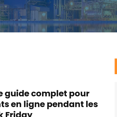
le guide complet pour
s en ligne pendant les
k Friday