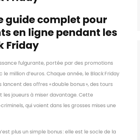
le guide complet pour
s en ligne pendant les
k Friday
oissance fulgurante, portée par des promotions
c le million d’euros. Chaque année, le Black Friday
 lancent des offres « double bonus », des tours
nt les joueurs à miser davantage. Cette
criminels, qui voient dans les grosses mises une
st plus un simple bonus : elle est le socle de la