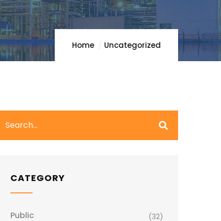
Home
Uncategorized
CATEGORY
Public
(32)