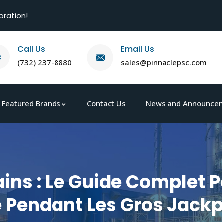
oration!
Call Us
Email Us
(732) 237-8880
sales@pinnaclepsc.com
Featured Brands
Contact Us
News and Announce
ins : Le Guide Complet 
 Pendant Les Gros Jackp