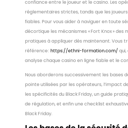
confiance entre le joueur et le casino. Les o
réglementaires strictes, tandis que les joue
fiables. Pour vous aider à naviguer en toute s
décortique les mécanismes « Fort Knox » des me
pratiques à appliquer dès maintenant. Vous tr
référence :
https://ethni-formation.com/
qui,
analyse chaque casino en ligne fiable et le co
Nous aborderons successivement les bases de 
pointe utilisées par les opérateurs, l’impact d
les spécificités du Black Friday, un guide prati
de régulation, et enfin une checklist exhausti
Black Friday.