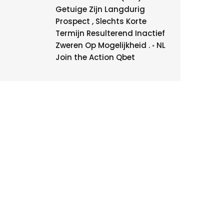
Getuige Zijn Langdurig
Prospect , Slechts Korte
Termijn Resulterend Inactief
Zweren Op Mogelijkheid . ◦ NL
Join the Action Qbet