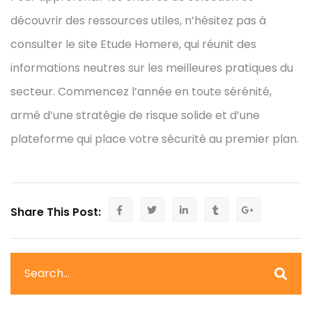
découvrir des ressources utiles, n’hésitez pas à
consulter le site Etude Homere, qui réunit des
informations neutres sur les meilleures pratiques du
secteur. Commencez l’année en toute sérénité,
armé d’une stratégie de risque solide et d’une
plateforme qui place votre sécurité au premier plan.
Share This Post: