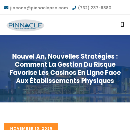
jiacono@pinnaclepsc.com
(732) 237-8880
Nouvel An, Nouvelles Stratégies :
Comment La Gestion Du Risque
Favorise Les Casinos En Ligne Face
Aux Établissements Physiques
NOVEMBER 10, 2025