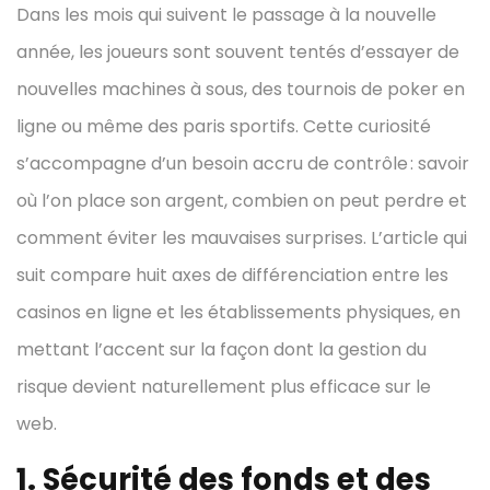
Dans les mois qui suivent le passage à la nouvelle
année, les joueurs sont souvent tentés d’essayer de
nouvelles machines à sous, des tournois de poker en
ligne ou même des paris sportifs. Cette curiosité
s’accompagne d’un besoin accru de contrôle : savoir
où l’on place son argent, combien on peut perdre et
comment éviter les mauvaises surprises. L’article qui
suit compare huit axes de différenciation entre les
casinos en ligne et les établissements physiques, en
mettant l’accent sur la façon dont la gestion du
risque devient naturellement plus efficace sur le
web.
1. Sécurité des fonds et des