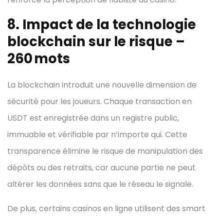
8. Impact de la technologie
blockchain sur le risque –
260 mots
La blockchain introduit une nouvelle dimension de
sécurité pour les joueurs. Chaque transaction en
USDT est enregistrée dans un registre public,
immuable et vérifiable par n’importe qui. Cette
transparence élimine le risque de manipulation des
dépôts ou des retraits, car aucune partie ne peut
altérer les données sans que le réseau le signale.
De plus, certains casinos en ligne utilisent des smart