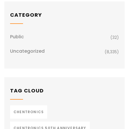
CATEGORY
Public
(32)
Uncategorized
(8,335)
TAG CLOUD
CHENTRONICS
CHENTRONICS 50TH ANNIVERSARY