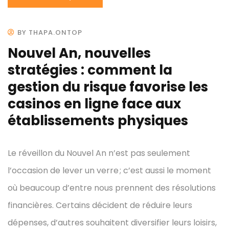
BY THAPA.ONTOP
Nouvel An, nouvelles
stratégies : comment la
gestion du risque favorise les
casinos en ligne face aux
établissements physiques
Le réveillon du Nouvel An n’est pas seulement
l’occasion de lever un verre ; c’est aussi le moment
où beaucoup d’entre nous prennent des résolutions
financières. Certains décident de réduire leurs
dépenses, d’autres souhaitent diversifier leurs loisirs,