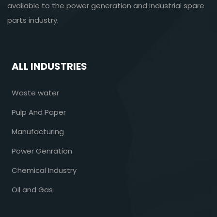
available to the power generation and industrial spare
parts industry.
ALL INDUSTRIES
Waste water
Pulp And Paper
Manufacturing
Power Genration
Chemical Industry
Oil and Gas