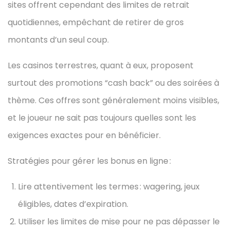
sites offrent cependant des limites de retrait
quotidiennes, empêchant de retirer de gros
montants d’un seul coup.
Les casinos terrestres, quant à eux, proposent
surtout des promotions “cash back” ou des soirées à
thème. Ces offres sont généralement moins visibles,
et le joueur ne sait pas toujours quelles sont les
exigences exactes pour en bénéficier.
Stratégies pour gérer les bonus en ligne :
Lire attentivement les termes : wagering, jeux
éligibles, dates d’expiration.
Utiliser les limites de mise pour ne pas dépasser le