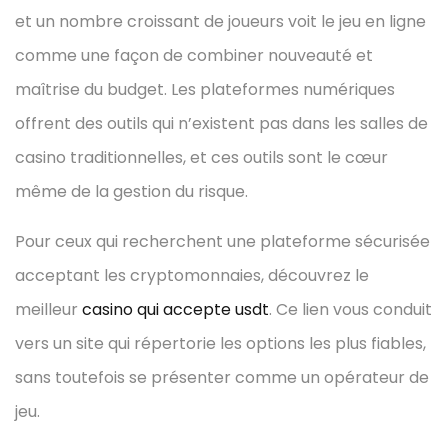
et un nombre croissant de joueurs voit le jeu en ligne
comme une façon de combiner nouveauté et
maîtrise du budget. Les plateformes numériques
offrent des outils qui n’existent pas dans les salles de
casino traditionnelles, et ces outils sont le cœur
même de la gestion du risque.
Pour ceux qui recherchent une plateforme sécurisée
acceptant les cryptomonnaies, découvrez le
meilleur
casino qui accepte usdt
. Ce lien vous conduit
vers un site qui répertorie les options les plus fiables,
sans toutefois se présenter comme un opérateur de
jeu.