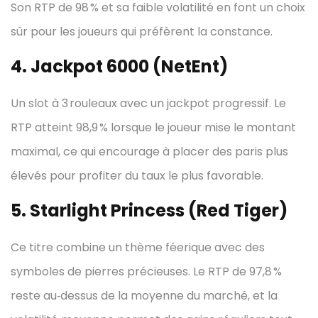
Son RTP de 98 % et sa faible volatilité en font un choix
sûr pour les joueurs qui préfèrent la constance.
4. Jackpot 6000 (NetEnt)
Un slot à 3 rouleaux avec un jackpot progressif. Le
RTP atteint 98,9 % lorsque le joueur mise le montant
maximal, ce qui encourage à placer des paris plus
élevés pour profiter du taux le plus favorable.
5. Starlight Princess (Red Tiger)
Ce titre combine un thème féerique avec des
symboles de pierres précieuses. Le RTP de 97,8 %
reste au‑dessus de la moyenne du marché, et la