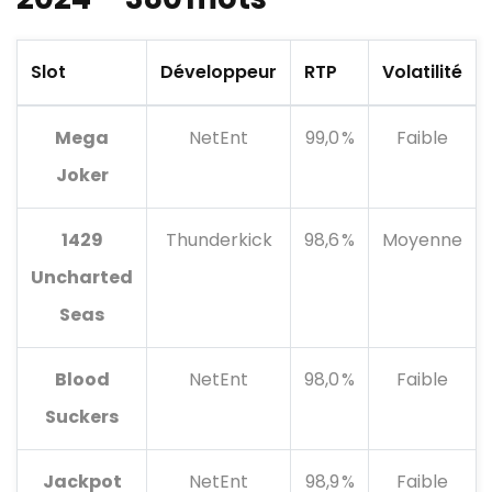
Slot
Développeur
RTP
Volatilité
Mega
NetEnt
99,0 %
Faible
Joker
1429
Thunderkick
98,6 %
Moyenne
Uncharted
Seas
Blood
NetEnt
98,0 %
Faible
Suckers
Jackpot
NetEnt
98,9 %
Faible