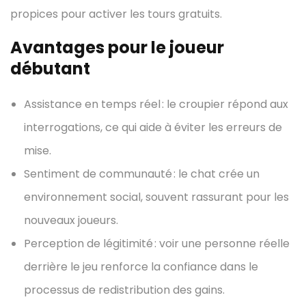
propices pour activer les tours gratuits.
Avantages pour le joueur
débutant
Assistance en temps réel : le croupier répond aux
interrogations, ce qui aide à éviter les erreurs de
mise.
Sentiment de communauté : le chat crée un
environnement social, souvent rassurant pour les
nouveaux joueurs.
Perception de légitimité : voir une personne réelle
derrière le jeu renforce la confiance dans le
processus de redistribution des gains.