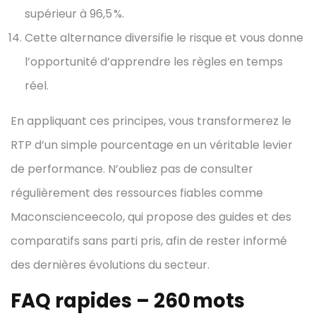
supérieur à 96,5 %.
Cette alternance diversifie le risque et vous donne
l’opportunité d’apprendre les règles en temps
réel.
En appliquant ces principes, vous transformerez le
RTP d’un simple pourcentage en un véritable levier
de performance. N’oubliez pas de consulter
régulièrement des ressources fiables comme
Maconscienceecolo, qui propose des guides et des
comparatifs sans parti pris, afin de rester informé
des dernières évolutions du secteur.
FAQ rapides – 260 mots