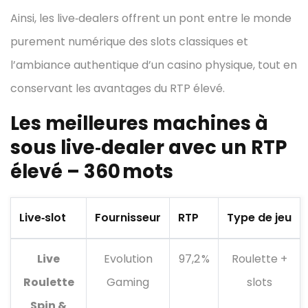
Ainsi, les live‑dealers offrent un pont entre le monde
purement numérique des slots classiques et
l’ambiance authentique d’un casino physique, tout en
conservant les avantages du RTP élevé.
Les meilleures machines à
sous live‑dealer avec un RTP
élevé – 360 mots
Live‑slot
Fournisseur
RTP
Type de jeu
Live
Evolution
97,2 %
Roulette +
Roulette
Gaming
slots
Spin &