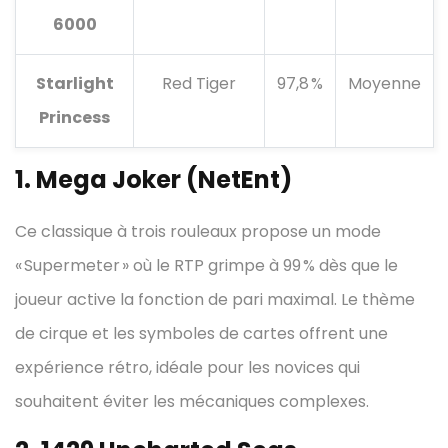
6000
Starlight
Red Tiger
97,8 %
Moyenne
Princess
1. Mega Joker (NetEnt)
Ce classique à trois rouleaux propose un mode
« Supermeter » où le RTP grimpe à 99 % dès que le
joueur active la fonction de pari maximal. Le thème
de cirque et les symboles de cartes offrent une
expérience rétro, idéale pour les novices qui
souhaitent éviter les mécaniques complexes.