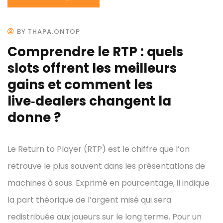
BY THAPA.ONTOP
Comprendre le RTP : quels
slots offrent les meilleurs
gains et comment les
live‑dealers changent la
donne ?
Le Return to Player (RTP) est le chiffre que l’on
retrouve le plus souvent dans les présentations de
machines à sous. Exprimé en pourcentage, il indique
la part théorique de l’argent misé qui sera
redistribuée aux joueurs sur le long terme. Pour un