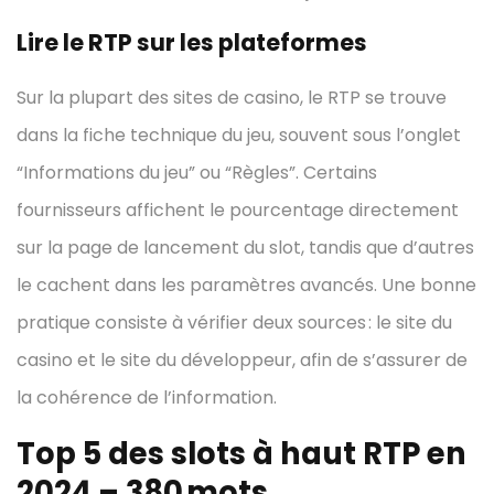
Lire le RTP sur les plateformes
Sur la plupart des sites de casino, le RTP se trouve
dans la fiche technique du jeu, souvent sous l’onglet
“Informations du jeu” ou “Règles”. Certains
fournisseurs affichent le pourcentage directement
sur la page de lancement du slot, tandis que d’autres
le cachent dans les paramètres avancés. Une bonne
pratique consiste à vérifier deux sources : le site du
casino et le site du développeur, afin de s’assurer de
la cohérence de l’information.
Top 5 des slots à haut RTP en
2024 – 380 mots