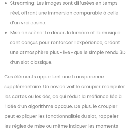
Streaming : Les images sont diffusées en temps
réel, offrant une immersion comparable à celle
d’un vrai casino.
Mise en scène : Le décor, la lumière et la musique
sont conçus pour renforcer l’expérience, créant
une atmosphère plus « live » que le simple rendu 3D
d’un slot classique.
Ces éléments apportent une transparence
supplémentaire. Un novice voit le croupier manipuler
les cartes ou les dés, ce qui réduit la méfiance liée à
l’idée d’un algorithme opaque. De plus, le croupier
peut expliquer les fonctionnalités du slot, rappeler
les règles de mise ou même indiquer les moments