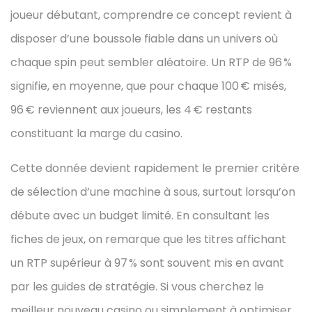
joueur débutant, comprendre ce concept revient à
disposer d’une boussole fiable dans un univers où
chaque spin peut sembler aléatoire. Un RTP de 96 %
signifie, en moyenne, que pour chaque 100 € misés,
96 € reviennent aux joueurs, les 4 € restants
constituant la marge du casino.
Cette donnée devient rapidement le premier critère
de sélection d’une machine à sous, surtout lorsqu’on
débute avec un budget limité. En consultant les
fiches de jeux, on remarque que les titres affichant
un RTP supérieur à 97 % sont souvent mis en avant
par les guides de stratégie. Si vous cherchez le
meilleur nouveau casino ou simplement à optimiser