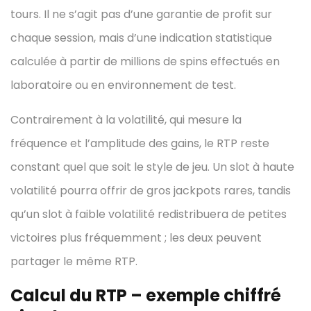
tours. Il ne s’agit pas d’une garantie de profit sur
chaque session, mais d’une indication statistique
calculée à partir de millions de spins effectués en
laboratoire ou en environnement de test.
Contrairement à la volatilité, qui mesure la
fréquence et l’amplitude des gains, le RTP reste
constant quel que soit le style de jeu. Un slot à haute
volatilité pourra offrir de gros jackpots rares, tandis
qu’un slot à faible volatilité redistribuera de petites
victoires plus fréquemment ; les deux peuvent
partager le même RTP.
Calcul du RTP – exemple chiffré