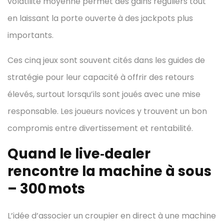
volatilité moyenne permet des gains réguliers tout
en laissant la porte ouverte à des jackpots plus
importants.
Ces cinq jeux sont souvent cités dans les guides de
stratégie pour leur capacité à offrir des retours
élevés, surtout lorsqu’ils sont joués avec une mise
responsable. Les joueurs novices y trouvent un bon
compromis entre divertissement et rentabilité.
Quand le live‑dealer
rencontre la machine à sous
– 300 mots
L’idée d’associer un croupier en direct à une machine