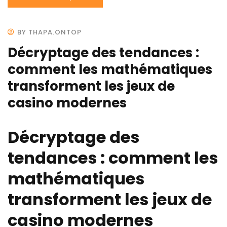
BY THAPA.ONTOP
Décryptage des tendances :
comment les mathématiques
transforment les jeux de
casino modernes
Décryptage des
tendances : comment les
mathématiques
transforment les jeux de
casino modernes