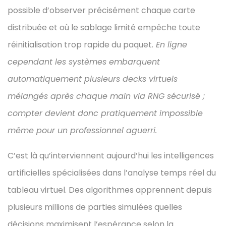
possible d’observer précisément chaque carte
distribuée et où le sablage limité empêche toute
réinitialisation trop rapide du paquet.
En ligne
cependant les systèmes embarquent
automatiquement plusieurs decks virtuels
mélangés après chaque main via RNG sécurisé ;
compter devient donc pratiquement impossible
même pour un professionnel aguerri.
C’est là qu’interviennent aujourd’hui les intelligences
artificielles spécialisées dans l’analyse temps réel du
tableau virtuel.​ Des algorithmes apprennent depuis
plusieurs millions de parties simulées quelles
décisions maximisent l’espérance selon la