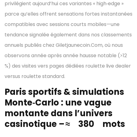
privilégient aujourd’hui ces variantes « high‑edge »
parce qu’elles offrent sensations fortes instantanées
compatibles avec sessions courts mobiles—une
tendance signalée également dans nos classements
annuels publiés chez Giletjaunecoin.Com, où nous
observons année après année hausse notable (>12
%) des visites vers pages dédiées roulette live dealer
versus roulette standard.
Paris sportifs & simulations
Monte‑Carlo : une vague
montante dans l’univers
casinotique – ≈ 380 mots