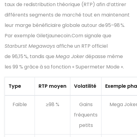
taux de redistribution théorique (RTP) afin d’attirer
différents segments de marché tout en maintenant
leur marge bénéficiaire globale autour de 95–98 %.
Par exemple Giletjaunecoin.Com signale que
Starburst Megaways
affiche un RTP officiel
de 96,15 %, tandis que
Mega Joker
dépasse même
les 99 % grâce à sa fonction « Supermeter Mode ».
Type
RTP moyen
Volatilité
Exemple pha
Faible
≥98 %
Gains
Mega Joke
fréquents
petits