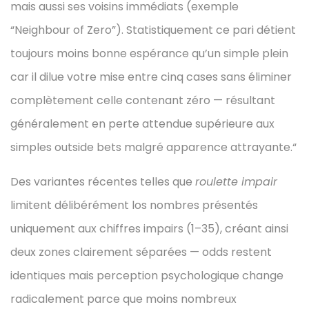
mais aussi ses voisins immédiats (exemple
“Neighbour of Zero”). Statistiquement ce pari détient
toujours moins bonne espérance qu’un simple plein
car il dilue votre mise entre cinq cases sans éliminer
complètement celle contenant zéro — résultant
généralement en perte attendue supérieure aux
simples outside bets malgré apparence attrayante.“
Des variantes récentes telles que
roulette impair
limitent délibérément los nombres présentés
uniquement aux chiffres impairs (1–35), créant ainsi
deux zones clairement séparées — odds restent
identiques mais perception psychologique change
radicalement parce que moins nombreux