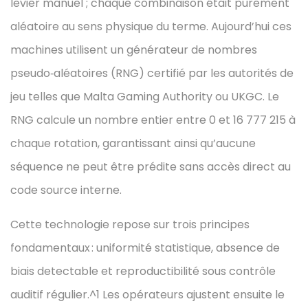
levier manuel ; chaque combinaison était purement
aléatoire au sens physique du terme. Aujourd’hui ces
machines utilisent un générateur de nombres
pseudo‑aléatoires (RNG) certifié par les autorités de
jeu telles que Malta Gaming Authority ou UKGC. Le
RNG calcule un nombre entier entre 0 et 16 777 215 à
chaque rotation, garantissant ainsi qu’aucune
séquence ne peut être prédite sans accès direct au
code source interne.
Cette technologie repose sur trois principes
fondamentaux : uniformité statistique, absence de
biais detectable et reproductibilité sous contrôle
auditif régulier.^1 Les opérateurs ajustent ensuite le