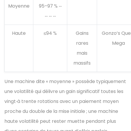
Moyenne
95–97 % ‑‑
‑‑ ‑‑ ‑‑
Haute
≤94 %
Gains
Gonzo’s Que
rares
Mega
mais
massifs
Une machine dite « moyenne » possède typiquement
une volatilité qui délivre un gain significatif toutes les
vingt‑à trente rotations avec un paiement moyen
proche du double de la mise initiale ; une machine
haute volatilité peut rester muette pendant plus