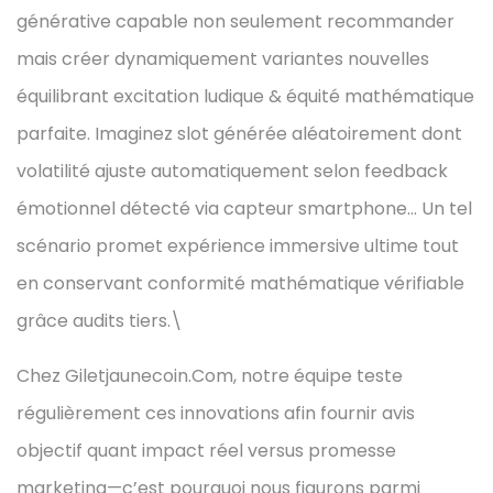
générative capable non seulement recommander
mais créer dynamiquement variantes nouvelles
équilibrant excitation ludique & équité mathématique
parfaite.​ Imaginez slot générée aléatoirement dont
volatilité ajuste automatiquement selon feedback
émotionnel détecté via capteur smartphone… Un tel
scénario promet expérience immersive ultime tout
en conservant conformité mathématique vérifiable
grâce audits tiers.\
Chez Giletjaunecoin.Com, notre équipe teste
régulièrement ces innovations afin fournir avis
objectif quant impact réel versus promesse
marketing—c’est pourquoi nous figurons parmi