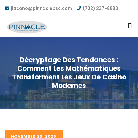
jiacono@pinnaclepsc.com
(732) 237-8880
Décryptage Des Tendances :
Comment Les Mathématiques
Transforment Les Jeux De Casino
Modernes
NOVEMBER 25, 2025