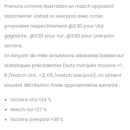
Prenons comme illustration un match opposant
Manchester United vs Liverpool avec cotes
proposées respectivement @2·30 pour Utd
gagnante , @3·20 pour nul , @2·80 pour Liverpool
victoire.
En lançant dix mille simulations aléatoires basées sur
statistiques précédentes (buts marqués moyens =​1․
8 /match Utd , =​2․05 /match Liverpool), on obtient
souvent distribution finale approximative suivante :
Victoire Utd ≈34 %
Match nul ≈27 %
Victoire Liverpool ≈39 %