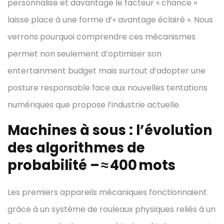
personnalise et davantage le facteur « chance »
laisse place à une forme d’« avantage éclairé ». Nous
verrons pourquoi comprendre ces mécanismes
permet non seulement d’optimiser son
entertainment budget mais surtout d’adopter une
posture responsable face aux nouvelles tentations
numériques que propose l’industrie actuelle.
Machines à sous : l’évolution
des algorithmes de
probabilité – ≈ 400 mots
Les premiers appareils mécaniques fonctionnaient
grâce à un système de rouleaux physiques reliés à un