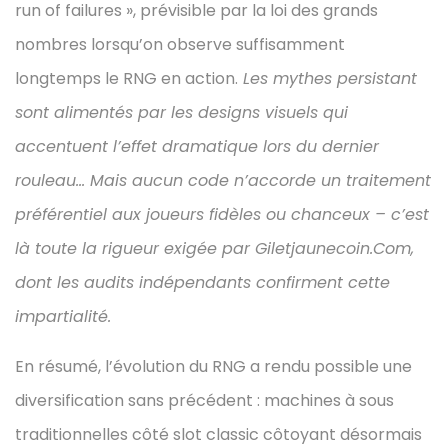
run of failures », prévisible par la loi des grands
nombres lorsqu’on observe suffisamment
longtemps le RNG en action.
Les mythes persistant
sont alimentés par les designs visuels qui
accentuent l’effet dramatique lors du dernier
rouleau… Mais aucun code n’accorde un traitement
préférentiel aux joueurs fidèles ou chanceux – c’est
là toute la rigueur exigée par Giletjaunecoin.Com,
dont les audits indépendants confirment cette
impartialité.
En résumé, l’évolution du RNG a rendu possible une
diversification sans précédent : machines à sous
traditionnelles côté slot classic côtoyant désormais