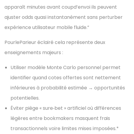
apparaît minutes avant coup­d’envoi ils peuvent
ajuster odds quasi instantanément sans perturber
expérience utilisateur mobile fluide.”
PourleParieur éclairé cela représente deux
enseignements majeurs :
Utiliser modèle Monte Carlo personnel permet
identifier quand cotes offertes sont nettement
inférieures à probabilité estimée → opportunités
potentielles.
Éviter piège « sure‑bet » artificiel où différences
légères entre bookmakers masquent frais
transactionnels voire limites mises imposées.*