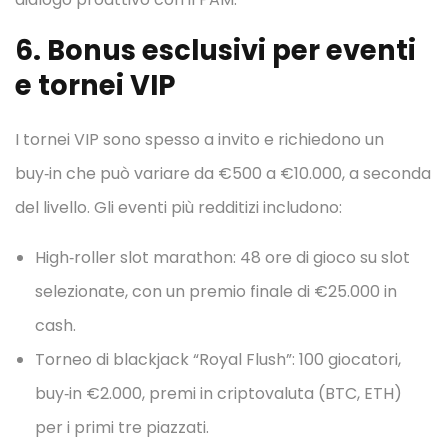
6. Bonus esclusivi per eventi
e tornei VIP
I tornei VIP sono spesso a invito e richiedono un
buy‑in che può variare da €500 a €10.000, a seconda
del livello. Gli eventi più redditizi includono:
High‑roller slot marathon: 48 ore di gioco su slot
selezionate, con un premio finale di €25.000 in
cash.
Torneo di blackjack “Royal Flush”: 100 giocatori,
buy‑in €2.000, premi in criptovaluta (BTC, ETH)
per i primi tre piazzati.