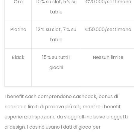
Oro
10 % su slot, 5 % su
€20.000/settimana
table
Platino
12 % su slot, 7 % su
€50.000/settimana
table
Black
15 % su tutti i
Nessun limite
giochi
I benefit cash comprendono cashback, bonus di
ricarica e limiti di prelievo più alti, mentre i benefit
esperienziali spaziano da viaggi all‑inclusive a oggetti
di design. I casinò usano i dati di gioco per