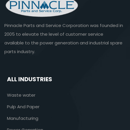
Pinnacle Parts and Service Corporation was founded in
2005 to elevate the level of customer service
available to the power generation and industrial spare
parts industry.
ALL INDUSTRIES
Waste water
Pulp And Paper
Manufacturing
Power Genration