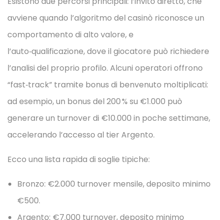
Esistono due percorsi principali: l’invito diretto, che
avviene quando l’algoritmo del casinò riconosce un
comportamento di alto valore, e
l’auto‑qualificazione, dove il giocatore può richiedere
l’analisi del proprio profilo. Alcuni operatori offrono
“fast‑track” tramite bonus di benvenuto moltiplicati:
ad esempio, un bonus del 200 % su €1.000 può
generare un turnover di €10.000 in poche settimane,
accelerando l’accesso al tier Argento.
Ecco una lista rapida di soglie tipiche:
Bronzo: €2.000 turnover mensile, deposito minimo
€500.
Argento: €7.000 turnover, deposito minimo