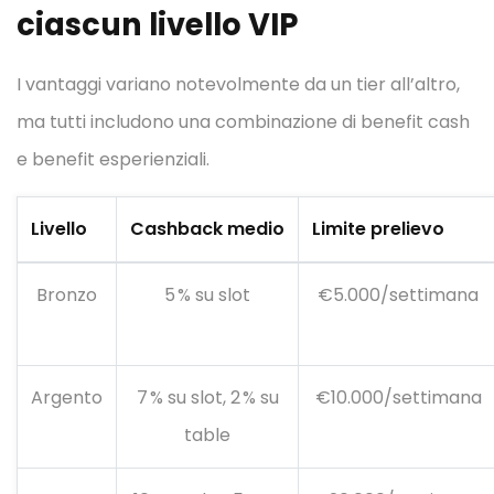
ciascun livello VIP
I vantaggi variano notevolmente da un tier all’altro,
ma tutti includono una combinazione di benefit cash
e benefit esperienziali.
Livello
Cashback medio
Limite prelievo
Bronzo
5 % su slot
€5.000/settimana
Argento
7 % su slot, 2 % su
€10.000/settimana
table