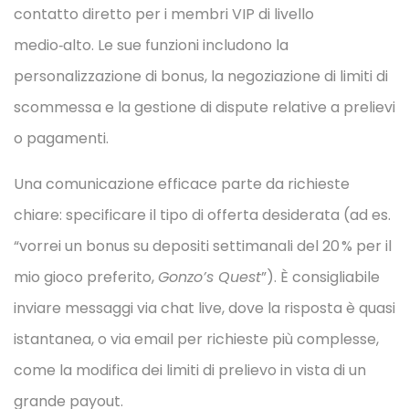
contatto diretto per i membri VIP di livello
medio‑alto. Le sue funzioni includono la
personalizzazione di bonus, la negoziazione di limiti di
scommessa e la gestione di dispute relative a prelievi
o pagamenti.
Una comunicazione efficace parte da richieste
chiare: specificare il tipo di offerta desiderata (ad es.
“vorrei un bonus su depositi settimanali del 20 % per il
mio gioco preferito,
Gonzo’s Quest
”). È consigliabile
inviare messaggi via chat live, dove la risposta è quasi
istantanea, o via email per richieste più complesse,
come la modifica dei limiti di prelievo in vista di un
grande payout.