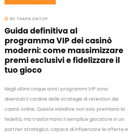
BY THAPA.ONTOP
Guida definitiva al
programma VIP dei casinò
moderni: come massimizzare
premi esclusivi e fidelizzare il
tuo gioco
Negli ultimi cinque anni i programmi VIP sono
diventati il cardine delle strategie di retention dei
casinò online. Queste iniziative non solo premiano la
fedeltà, ma trasformano il semplice giocatore in un
partner strategico, capace di influenzare le offerte e