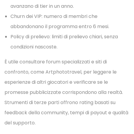
avanzano di tier in un anno.
Churn dei VIP: numero di membri che
abbandonano il programma entro 6 mesi.
Policy di prelievo: limiti di prelievo chiari, senza
condizioni nascoste.
È utile consultare forum specializzati e siti di
confronto, come Artphototravel, per leggere le
esperienze di altri giocatori e verificare se le
promesse pubblicizzate corrispondono alla realtà.
Strumenti di terze parti offrono rating basati su
feedback della community, tempi di payout e qualità
del supporto.