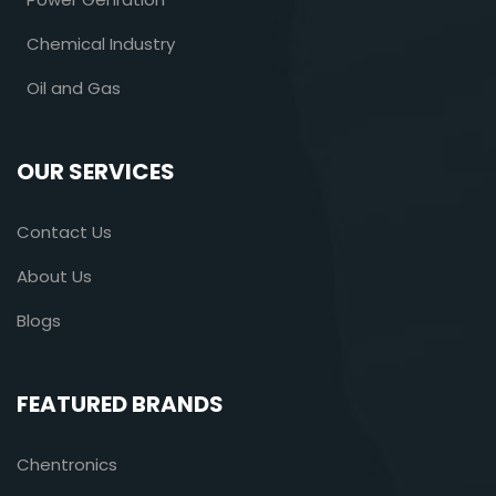
Chemical Industry
Oil and Gas
OUR SERVICES
Contact Us
About Us
Blogs
FEATURED BRANDS
Chentronics