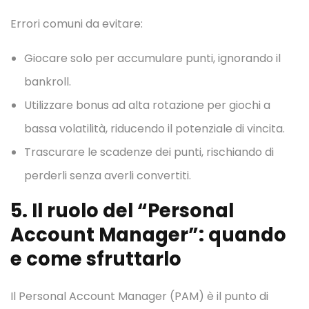
Errori comuni da evitare:
Giocare solo per accumulare punti, ignorando il
bankroll.
Utilizzare bonus ad alta rotazione per giochi a
bassa volatilità, riducendo il potenziale di vincita.
Trascurare le scadenze dei punti, rischiando di
perderli senza averli convertiti.
5. Il ruolo del “Personal
Account Manager”: quando
e come sfruttarlo
Il Personal Account Manager (PAM) è il punto di