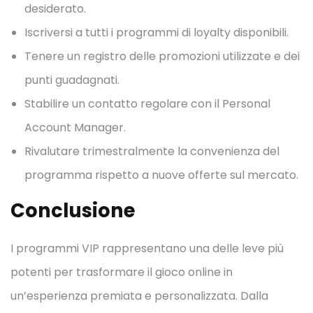
desiderato.
Iscriversi a tutti i programmi di loyalty disponibili.
Tenere un registro delle promozioni utilizzate e dei
punti guadagnati.
Stabilire un contatto regolare con il Personal
Account Manager.
Rivalutare trimestralmente la convenienza del
programma rispetto a nuove offerte sul mercato.
Conclusione
I programmi VIP rappresentano una delle leve più
potenti per trasformare il gioco online in
un’esperienza premiata e personalizzata. Dalla