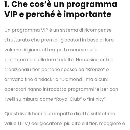
1. Che cos’è un programma
VIP e perché è importante
Un programma VIP è un sistema di ricompense
strutturato che premia i giocatori in base al loro
volume di gioco, al tempo trascorso sulla
piattaforma e alla loro fedeltà. Nei casinò online
tradizionali i tier partono spesso da “Bronzo” e
arrivano fino a “Black” o “Diamond”, ma alcuni
operatori hanno introdotto programmi “elite” con
livelli su misura, come “Royal Club” o “Infinity”.
Questi livelli hanno un impatto diretto sul lifetime
value (LTV) del giocatore: più alto è il tier, maggiore è