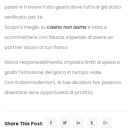
passo è trovare il sito giusto dove tutto è già stato
verificato per te.
Scopri il meglio su
casino non aams
e inizia a
scommettere con fiducia, sapendo di avere un
partner sicuro al tuo fianco.
Gioca responsabilmente, imposta limiti di spesa e
goditi l’emozione del gioco in tempo reale.
Con Italianmodernart, le tue decisioni live possono
diventare vere opportunità di profitto.
Share This Post: