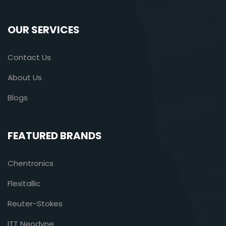
OUR SERVICES
Contact Us
About Us
Blogs
FEATURED BRANDS
Chentronics
Flexitallic
Reuter-Stokes
ITT Neodyne