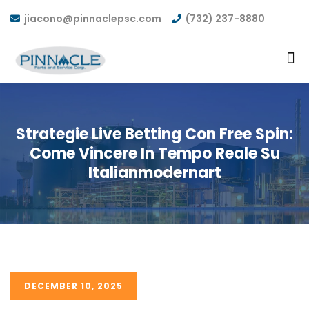
jiacono@pinnaclepsc.com
(732) 237-8880
Strategie Live Betting Con Free Spin:
Come Vincere In Tempo Reale Su
Italianmodernart
DECEMBER 10, 2025