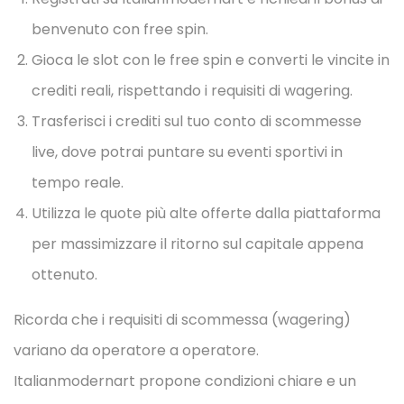
benvenuto con free spin.
Gioca le slot con le free spin e converti le vincite in
crediti reali, rispettando i requisiti di wagering.
Trasferisci i crediti sul tuo conto di scommesse
live, dove potrai puntare su eventi sportivi in
tempo reale.
Utilizza le quote più alte offerte dalla piattaforma
per massimizzare il ritorno sul capitale appena
ottenuto.
Ricorda che i requisiti di scommessa (wagering)
variano da operatore a operatore.
Italianmodernart propone condizioni chiare e un