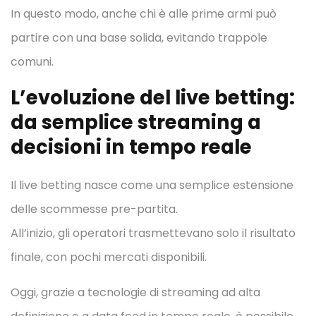
In questo modo, anche chi è alle prime armi può
partire con una base solida, evitando trappole
comuni.
L’evoluzione del live betting:
da semplice streaming a
decisioni in tempo reale
Il live betting nasce come una semplice estensione
delle scommesse pre-partita.
All’inizio, gli operatori trasmettevano solo il risultato
finale, con pochi mercati disponibili.
Oggi, grazie a tecnologie di streaming ad alta