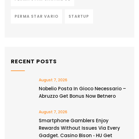
PERMA STAR VARIO
STARTUP
RECENT POSTS
August 7, 2026
Nobelio Posta In Gioco Necessario –
Abruzzo Get Bonus Now Betnero
August 7, 2026
Smartphone Gamblers Enjoy
Rewards Without Issues Via Every
Gadget. Casino Bison ◦ HU Get