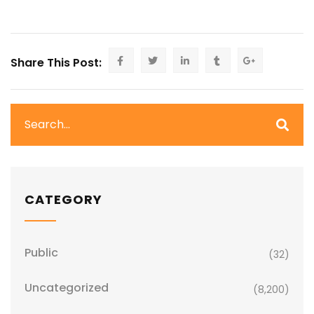
Share This Post:
CATEGORY
Public
(32)
Uncategorized
(8,200)