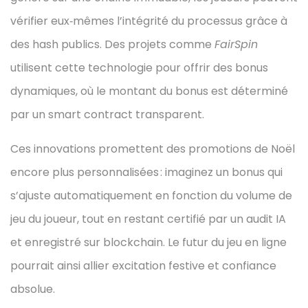
vérifier eux‑mêmes l’intégrité du processus grâce à
des hash publics. Des projets comme
FairSpin
utilisent cette technologie pour offrir des bonus
dynamiques, où le montant du bonus est déterminé
par un smart contract transparent.
Ces innovations promettent des promotions de Noël
encore plus personnalisées : imaginez un bonus qui
s’ajuste automatiquement en fonction du volume de
jeu du joueur, tout en restant certifié par un audit IA
et enregistré sur blockchain. Le futur du jeu en ligne
pourrait ainsi allier excitation festive et confiance
absolue.