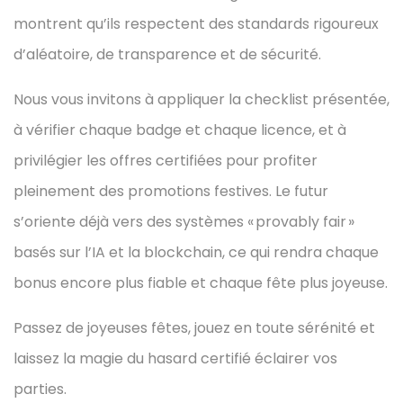
montrent qu’ils respectent des standards rigoureux
d’aléatoire, de transparence et de sécurité.
Nous vous invitons à appliquer la checklist présentée,
à vérifier chaque badge et chaque licence, et à
privilégier les offres certifiées pour profiter
pleinement des promotions festives. Le futur
s’oriente déjà vers des systèmes « provably fair »
basés sur l’IA et la blockchain, ce qui rendra chaque
bonus encore plus fiable et chaque fête plus joyeuse.
Passez de joyeuses fêtes, jouez en toute sérénité et
laissez la magie du hasard certifié éclairer vos
parties.