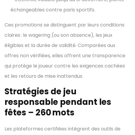
échangeables contre paris sportifs.
Ces promotions se distinguent par leurs conditions
claires : le wagering (ou son absence), les jeux
éligibles et la durée de validité. Comparées aux
offres non vérifiées, elles offrent une transparence
qui protège le joueur contre les exigences cachées
et les retours de mise inattendus.
Stratégies de jeu
responsable pendant les
fêtes – 260 mots
Les plateformes certifiées intègrent des outils de