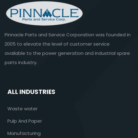
Pinnacle Parts and Service Corporation was founded in
2005 to elevate the level of customer service
available to the power generation and industrial spare
parts industry.
ALL INDUSTRIES
Waste water
Pulp And Paper
Manufacturing