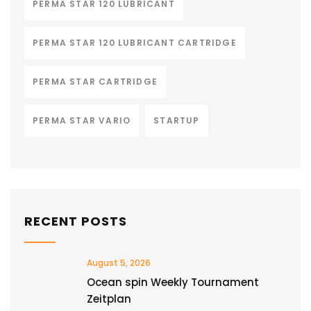
PERMA STAR 120 LUBRICANT
PERMA STAR 120 LUBRICANT CARTRIDGE
PERMA STAR CARTRIDGE
PERMA STAR VARIO
STARTUP
RECENT POSTS
August 5, 2026
Ocean spin Weekly Tournament
Zeitplan