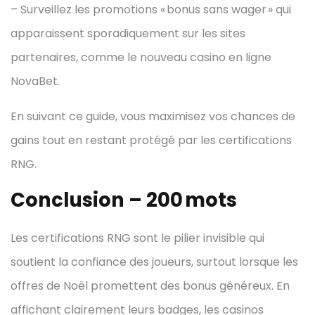
– Surveillez les promotions « bonus sans wager » qui
apparaissent sporadiquement sur les sites
partenaires, comme le nouveau casino en ligne
NovaBet.
En suivant ce guide, vous maximisez vos chances de
gains tout en restant protégé par les certifications
RNG.
Conclusion – 200 mots
Les certifications RNG sont le pilier invisible qui
soutient la confiance des joueurs, surtout lorsque les
offres de Noël promettent des bonus généreux. En
affichant clairement leurs badges, les casinos