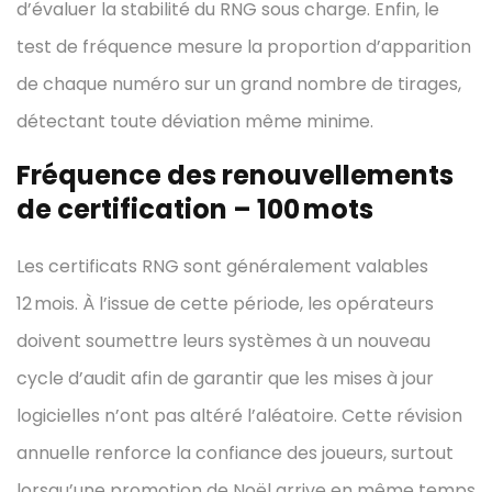
d’évaluer la stabilité du RNG sous charge. Enfin, le
test de fréquence mesure la proportion d’apparition
de chaque numéro sur un grand nombre de tirages,
détectant toute déviation même minime.
Fréquence des renouvellements
de certification – 100 mots
Les certificats RNG sont généralement valables
12 mois. À l’issue de cette période, les opérateurs
doivent soumettre leurs systèmes à un nouveau
cycle d’audit afin de garantir que les mises à jour
logicielles n’ont pas altéré l’aléatoire. Cette révision
annuelle renforce la confiance des joueurs, surtout
lorsqu’une promotion de Noël arrive en même temps