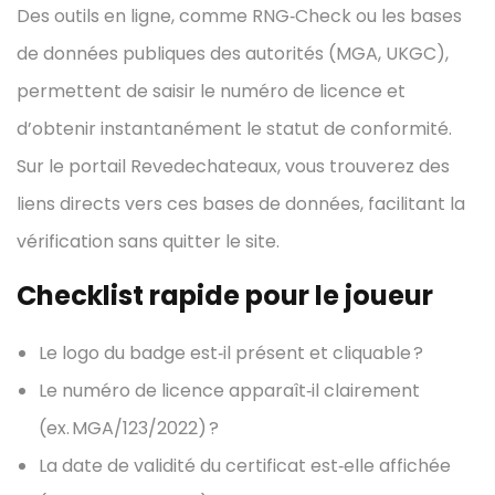
Des outils en ligne, comme RNG‑Check ou les bases
de données publiques des autorités (MGA, UKGC),
permettent de saisir le numéro de licence et
d’obtenir instantanément le statut de conformité.
Sur le portail Revedechateaux, vous trouverez des
liens directs vers ces bases de données, facilitant la
vérification sans quitter le site.
Checklist rapide pour le joueur
Le logo du badge est‑il présent et cliquable ?
Le numéro de licence apparaît‑il clairement
(ex. MGA/123/2022) ?
La date de validité du certificat est‑elle affichée