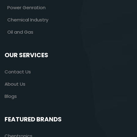
Power Genration
Chemical Industry
Oil and Gas
OUR SERVICES
Contact Us
About Us
Blogs
FEATURED BRANDS
Chentronics