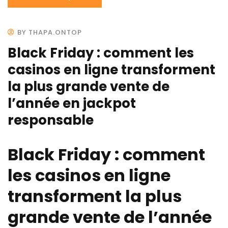
BY THAPA.ONTOP
Black Friday : comment les
casinos en ligne transforment
la plus grande vente de
l’année en jackpot
responsable
Black Friday : comment
les casinos en ligne
transforment la plus
grande vente de l’année