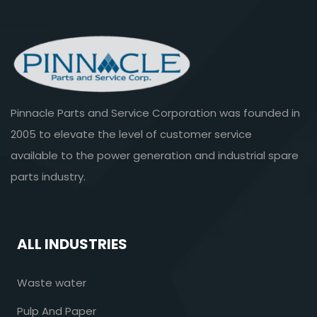
Pinnacle Parts and Service Corporation was founded in
2005 to elevate the level of customer service
available to the power generation and industrial spare
parts industry.
ALL INDUSTRIES
Waste water
Pulp And Paper