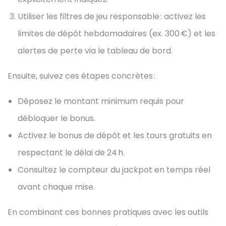
Utiliser les filtres de jeu responsable : activez les
limites de dépôt hebdomadaires (ex. 300 €) et les
alertes de perte via le tableau de bord.
Ensuite, suivez ces étapes concrètes :
Déposez le montant minimum requis pour
débloquer le bonus.
Activez le bonus de dépôt et les tours gratuits en
respectant le délai de 24 h.
Consultez le compteur du jackpot en temps réel
avant chaque mise.
En combinant ces bonnes pratiques avec les outils