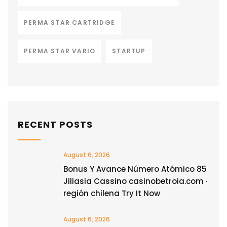
PERMA STAR CARTRIDGE
PERMA STAR VARIO
STARTUP
RECENT POSTS
August 6, 2026
Bonus Y Avance Número Atómico 85
Jiliasia Cassino casinobetroia.com ·
región chilena Try It Now
August 6, 2026