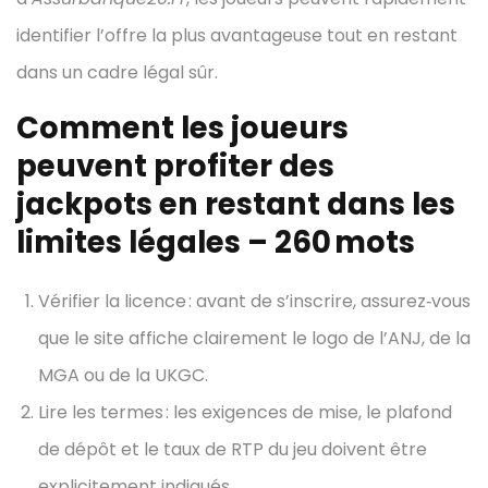
identifier l’offre la plus avantageuse tout en restant
dans un cadre légal sûr.
Comment les joueurs
peuvent profiter des
jackpots en restant dans les
limites légales – 260 mots
Vérifier la licence : avant de s’inscrire, assurez‑vous
que le site affiche clairement le logo de l’ANJ, de la
MGA ou de la UKGC.
Lire les termes : les exigences de mise, le plafond
de dépôt et le taux de RTP du jeu doivent être
explicitement indiqués.