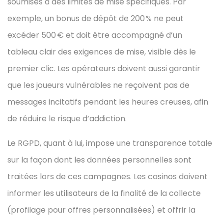
soumises à des limites de mise spécifiques. Par
exemple, un bonus de dépôt de 200 % ne peut
excéder 500 € et doit être accompagné d’un
tableau clair des exigences de mise, visible dès le
premier clic. Les opérateurs doivent aussi garantir
que les joueurs vulnérables ne reçoivent pas de
messages incitatifs pendant les heures creuses, afin
de réduire le risque d’addiction.
Le RGPD, quant à lui, impose une transparence totale
sur la façon dont les données personnelles sont
traitées lors de ces campagnes. Les casinos doivent
informer les utilisateurs de la finalité de la collecte
(profilage pour offres personnalisées) et offrir la