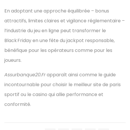
En adoptant une approche équilibrée – bonus
attractifs, limites claires et vigilance réglementaire –
l’industrie du jeu en ligne peut transformer le
Black Friday en une fête du jackpot responsable,
bénéfique pour les opérateurs comme pour les
joueurs.
Assurbanque20.Fr
apparaît ainsi comme le guide
incontournable pour choisir le meilleur site de paris
sportif ou le casino qui allie performance et
conformité.