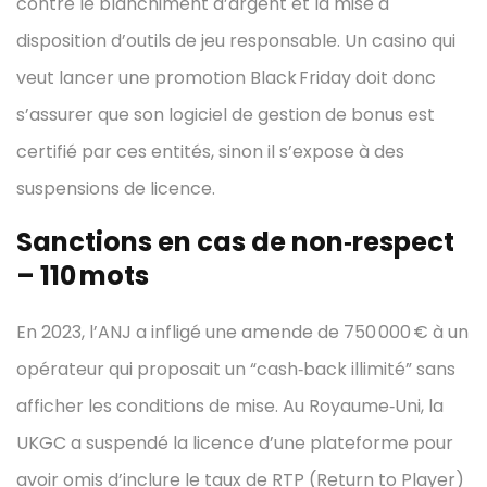
contre le blanchiment d’argent et la mise à
disposition d’outils de jeu responsable. Un casino qui
veut lancer une promotion Black Friday doit donc
s’assurer que son logiciel de gestion de bonus est
certifié par ces entités, sinon il s’expose à des
suspensions de licence.
Sanctions en cas de non‑respect
– 110 mots
En 2023, l’ANJ a infligé une amende de 750 000 € à un
opérateur qui proposait un “cash‑back illimité” sans
afficher les conditions de mise. Au Royaume‑Uni, la
UKGC a suspendé la licence d’une plateforme pour
avoir omis d’inclure le taux de RTP (Return to Player)