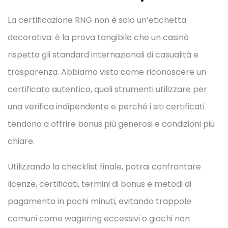
La certificazione RNG non è solo un’etichetta
decorativa: è la prova tangibile che un casinò
rispetta gli standard internazionali di casualità e
trasparenza. Abbiamo visto come riconoscere un
certificato autentico, quali strumenti utilizzare per
una verifica indipendente e perché i siti certificati
tendono a offrire bonus più generosi e condizioni più
chiare.
Utilizzando la checklist finale, potrai confrontare
licenze, certificati, termini di bonus e metodi di
pagamento in pochi minuti, evitando trappole
comuni come wagering eccessivi o giochi non