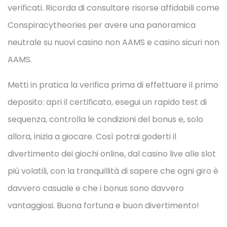
verificati. Ricorda di consultare risorse affidabili come
Conspiracytheories per avere una panoramica
neutrale su nuovi casino non AAMS e casino sicuri non
AAMS.
Metti in pratica la verifica prima di effettuare il primo
deposito: apri il certificato, esegui un rapido test di
sequenza, controlla le condizioni del bonus e, solo
allora, inizia a giocare. Così potrai goderti il
divertimento dei giochi online, dal casino live alle slot
più volatili, con la tranquillità di sapere che ogni giro è
davvero casuale e che i bonus sono davvero
vantaggiosi. Buona fortuna e buon divertimento!