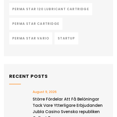
PERMA STAR 120 LUBRICANT CARTRIDGE
PERMA STAR CARTRIDGE
PERMA STAR VARIO
STARTUP
RECENT POSTS
August 9, 2026
Större Fördelar Att Få Belöningar
Tack Vare Ytterligare Erbjudanden
Jubla Casino Svenska republiken