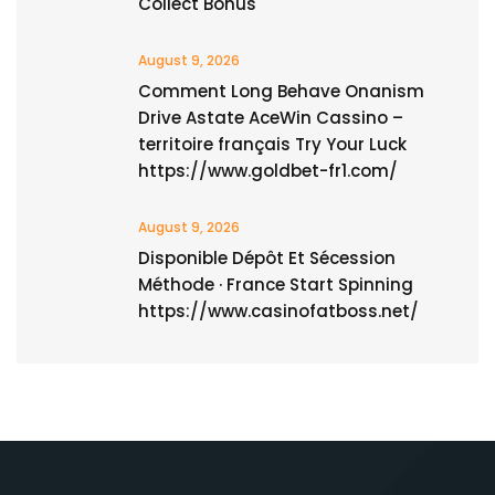
Collect Bonus
August 9, 2026
Comment Long Behave Onanism
Drive Astate AceWin Cassino –
territoire français Try Your Luck
https://www.goldbet-fr1.com/
August 9, 2026
Disponible Dépôt Et Sécession
Méthode · France Start Spinning
https://www.casinofatboss.net/