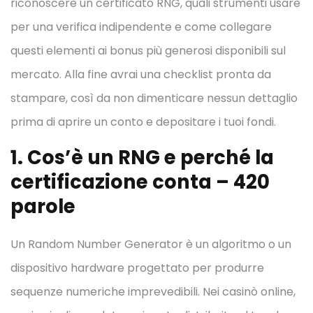
riconoscere un certificato RNG, quali strumenti usare
per una verifica indipendente e come collegare
questi elementi ai bonus più generosi disponibili sul
mercato. Alla fine avrai una checklist pronta da
stampare, così da non dimenticare nessun dettaglio
prima di aprire un conto e depositare i tuoi fondi.
1. Cos’è un RNG e perché la
certificazione conta – 420
parole
Un Random Number Generator è un algoritmo o un
dispositivo hardware progettato per produrre
sequenze numeriche imprevedibili. Nei casinò online,