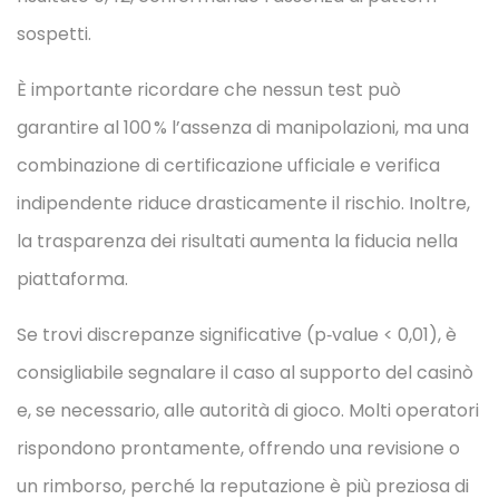
sospetti.
È importante ricordare che nessun test può
garantire al 100 % l’assenza di manipolazioni, ma una
combinazione di certificazione ufficiale e verifica
indipendente riduce drasticamente il rischio. Inoltre,
la trasparenza dei risultati aumenta la fiducia nella
piattaforma.
Se trovi discrepanze significative (p‑value < 0,01), è
consigliabile segnalare il caso al supporto del casinò
e, se necessario, alle autorità di gioco. Molti operatori
rispondono prontamente, offrendo una revisione o
un rimborso, perché la reputazione è più preziosa di