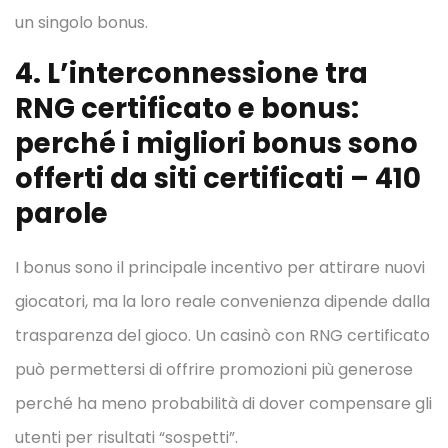
un singolo bonus.
4. L’interconnessione tra
RNG certificato e bonus:
perché i migliori bonus sono
offerti da siti certificati – 410
parole
I bonus sono il principale incentivo per attirare nuovi
giocatori, ma la loro reale convenienza dipende dalla
trasparenza del gioco. Un casinò con RNG certificato
può permettersi di offrire promozioni più generose
perché ha meno probabilità di dover compensare gli
utenti per risultati “sospetti”.