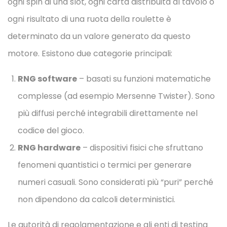
ogni spin di una slot, ogni carta distribuita al tavolo o
ogni risultato di una ruota della roulette è
determinato da un valore generato da questo
motore. Esistono due categorie principali:
RNG software
– basati su funzioni matematiche
complesse (ad esempio Mersenne Twister). Sono
più diffusi perché integrabili direttamente nel
codice del gioco.
RNG hardware
– dispositivi fisici che sfruttano
fenomeni quantistici o termici per generare
numeri casuali. Sono considerati più “puri” perché
non dipendono da calcoli deterministici.
Le autorità di regolamentazione e gli enti di testing