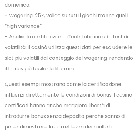
domenica.
– Wagering: 25×, valido su tutti i giochi tranne quelli
“high variance”.
– Analisi: la certificazione iTech Labs include test di
volatilità; il casinò utilizza questi dati per escludere le
slot più volatili dal conteggio del wagering, rendendo
il bonus più facile da liberare.
Questi esempi mostrano come la certificazione
influenzi direttamente le condizioni di bonus. I casinò
certificati hanno anche maggiore libertà di
introdurre bonus senza deposito perché sanno di
poter dimostrare la correttezza dei risultati.