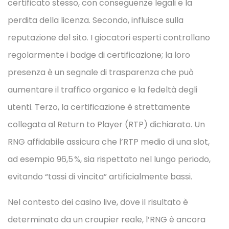
certificato stesso, con conseguenze legali e la
perdita della licenza. Secondo, influisce sulla
reputazione del sito. I giocatori esperti controllano
regolarmente i badge di certificazione; la loro
presenza è un segnale di trasparenza che può
aumentare il traffico organico e la fedeltà degli
utenti. Terzo, la certificazione è strettamente
collegata al Return to Player (RTP) dichiarato. Un
RNG affidabile assicura che l’RTP medio di una slot,
ad esempio 96,5 %, sia rispettato nel lungo periodo,
evitando “tassi di vincita” artificialmente bassi.
Nel contesto dei casino live, dove il risultato è
determinato da un croupier reale, l’RNG è ancora