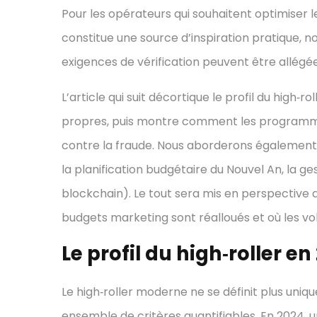
Pour les opérateurs qui souhaitent optimiser l
constitue une source d’inspiration pratiqu
exigences de vérification peuvent être allég
L’article qui suit décortique le profil du high‑ro
propres, puis montre comment les programmes
contre la fraude. Nous aborderons également
la planification budgétaire du Nouvel An, la ges
blockchain). Le tout sera mis en perspective 
budgets marketing sont réalloués et où les v
Le profil du high‑roller en
Le high‑roller moderne ne se définit plus uniq
ensemble de critères quantifiables. En 2024,