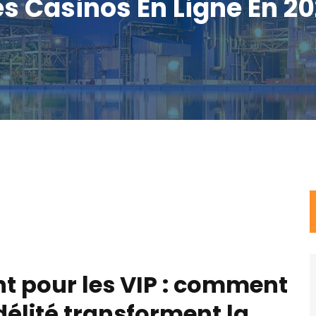
s Casinos En Ligne En 2
t pour les VIP : comment
élité transforment la