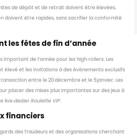
mites de dépôt et de retrait doivent être élevées,
ion doivent être rapides, sans sacrifier la conformité
 les fêtes de fin d’année
us important de l’année pour les high‑rollers. Les
t élevé et les invitations à des événements exclusifs
ansaction entre le 20 décembre et le 5 janvier. Les
our placer des mises plus importantes sur des jeux à
le live‑dealer
Roulette VIP
.
x financiers
regards des fraudeurs et des organisations cherchant