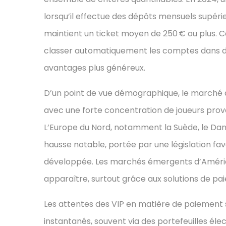
lorsqu’il effectue des dépôts mensuels supérie
maintient un ticket moyen de 250 € ou plus. 
classer automatiquement les comptes dans des
avantages plus généreux.
D’un point de vue démographique, le marché 
avec une forte concentration de joueurs prove
L’Europe du Nord, notamment la Suède, le Da
hausse notable, portée par une législation fav
développée. Les marchés émergents d’Amériq
apparaître, surtout grâce aux solutions de paie
Les attentes des VIP en matière de paiement s
instantanés, souvent via des portefeuilles éle