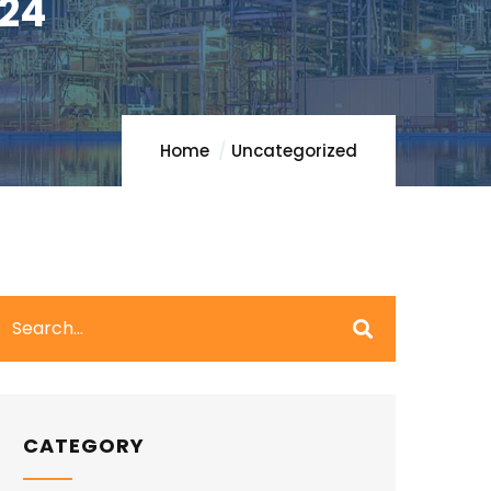
024
Home
Uncategorized
CATEGORY