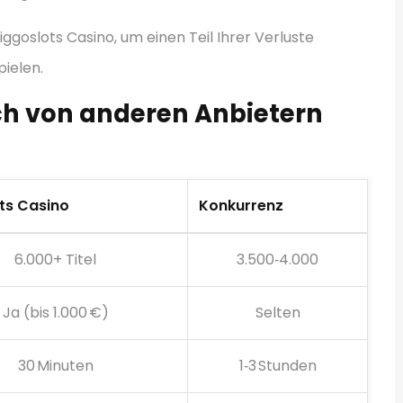
iggoslots Casino, um einen Teil Ihrer Verluste
pielen.
ch von anderen Anbietern
ts Casino
Konkurrenz
6.000+ Titel
3.500‑4.000
Ja (bis 1.000 €)
Selten
30 Minuten
1‑3 Stunden