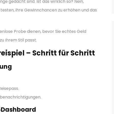
nge gedacht sind. Ist das wirklich so? Nein,
zu testen, ihre Gewinnchancen zu erhöhen und das
stenlose Probe dienen, bevor Sie echtes Geld
zu Ihrem Stil passt.
spiel – Schritt für Schritt
rung
Reisepass.
usbenachrichtigungen.
er‑Dashboard