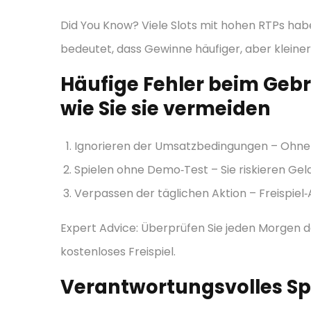
Did You Know? Viele Slots mit hohen RTPs haben
bedeutet, dass Gewinne häufiger, aber kleiner 
Häufige Fehler beim Gebr
wie Sie sie vermeiden
Ignorieren der Umsatzbedingungen – Ohne E
Spielen ohne Demo‑Test – Sie riskieren Geld,
Verpassen der täglichen Aktion – Freispiel
Expert Advice: Überprüfen Sie jeden Morgen d
kostenloses Freispiel.
Verantwortungsvolles Spie