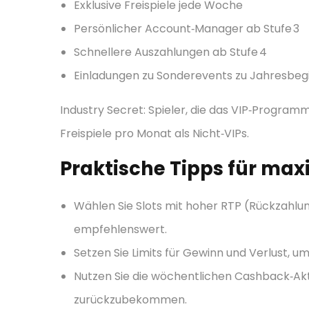
Exklusive Freispiele jede Woche
Persönlicher Account‑Manager ab Stufe 3
Schnellere Auszahlungen ab Stufe 4
Einladungen zu Sonderevents zu Jahresbeg
Industry Secret: Spieler, die das VIP‑Program
Freispiele pro Monat als Nicht‑VIPs.
Praktische Tipps für m
Wählen Sie Slots mit hoher RTP (Rückzahlun
empfehlenswert.
Setzen Sie Limits für Gewinn und Verlust, um
Nutzen Sie die wöchentlichen Cashback‑Akti
zurückzubekommen.