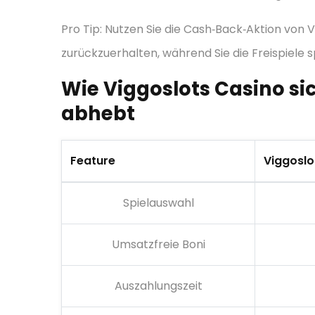
Pro Tip: Nutzen Sie die Cash‑Back‑Aktion von V
zurückzuerhalten, während Sie die Freispiele s
Wie Viggoslots Casino si
abhebt
Feature
Viggoslo
Spielauswahl
Umsatzfreie Boni
Auszahlungszeit