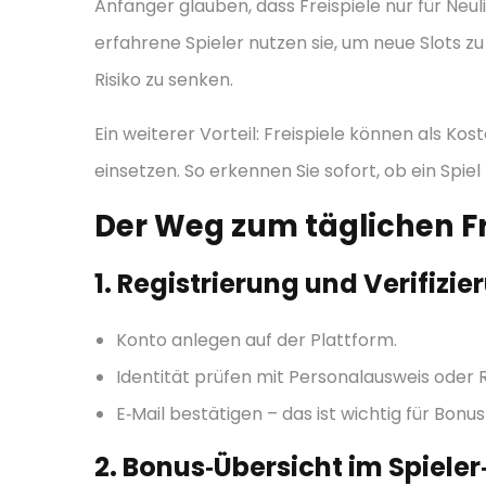
Anfänger glauben, dass Freispiele nur für Neuli
erfahrene Spieler nutzen sie, um neue Slots 
Risiko zu senken.
Ein weiterer Vorteil: Freispiele können als Ko
einsetzen. So erkennen Sie sofort, ob ein Spiel 
Der Weg zum täglichen Frei
1. Registrierung und Verifizie
Konto anlegen auf der Plattform.
Identität prüfen mit Personalausweis oder 
E‑Mail bestätigen – das ist wichtig für Bon
2. Bonus‑Übersicht im Spiel