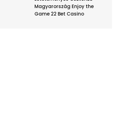
Magyarország Enjoy the
Game 22 Bet Casino