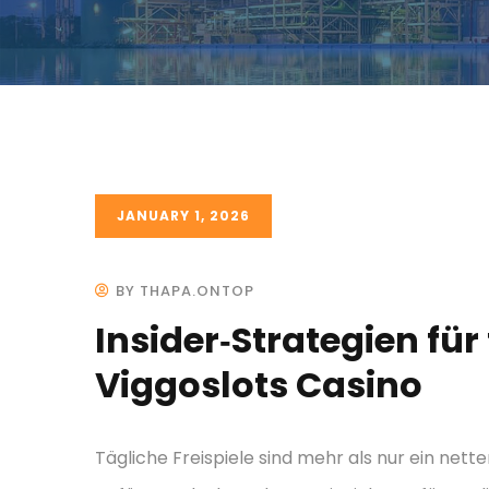
JANUARY 1, 2026
BY THAPA.ONTOP
Insider‑Strategien für 
Viggoslots Casino
Tägliche Freispiele sind mehr als nur ein netter