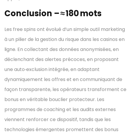
Conclusion – ≈ 180 mots
Les free spins ont évolué d’un simple outil marketing
à un pilier de la gestion du risque dans les casinos en
ligne. En collectant des données anonymisées, en
déclenchant des alertes précoces, en proposant
une auto‑exclusion intégrée, en adaptant
dynamiquement les offres et en communiquant de
façon transparente, les opérateurs transforment ce
bonus en véritable bouclier protecteur. Les
programmes de coaching et les audits externes
viennent renforcer ce dispositif, tandis que les
technologies émergentes promettent des bonus