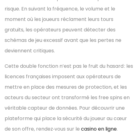
risque. En suivant la fréquence, le volume et le
moment où les joueurs réclament leurs tours
gratuits, les opérateurs peuvent détecter des
schémas de jeu excessif avant que les pertes ne
deviennent critiques.
Cette double fonction n’est pas le fruit du hasard : les
licences françaises imposent aux opérateurs de
mettre en place des mesures de protection, et les
acteurs du secteur ont transformé les free spins en
véritable capteur de données. Pour découvrir une
plateforme qui place la sécurité du joueur au cœur
de son offre, rendez‑vous sur le
casino en ligne
.