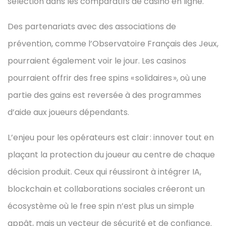
sélection dans les comparatifs de casino en ligne.
Des partenariats avec des associations de
prévention, comme l’Observatoire Français des Jeux,
pourraient également voir le jour. Les casinos
pourraient offrir des free spins « solidaires », où une
partie des gains est reversée à des programmes
d’aide aux joueurs dépendants.
L’enjeu pour les opérateurs est clair : innover tout en
plaçant la protection du joueur au centre de chaque
décision produit. Ceux qui réussiront à intégrer IA,
blockchain et collaborations sociales créeront un
écosystème où le free spin n’est plus un simple
appât, mais un vecteur de sécurité et de confiance.