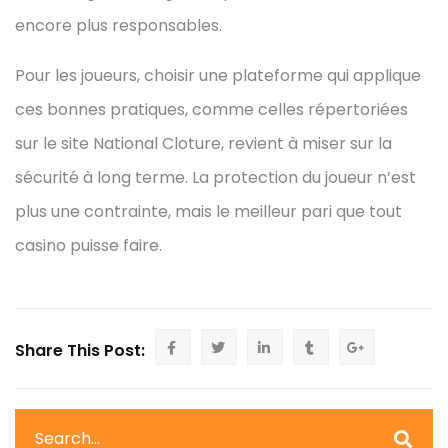
encore plus responsables.
Pour les joueurs, choisir une plateforme qui applique
ces bonnes pratiques, comme celles répertoriées
sur le site National Cloture, revient à miser sur la
sécurité à long terme. La protection du joueur n’est
plus une contrainte, mais le meilleur pari que tout
casino puisse faire.
Share This Post: