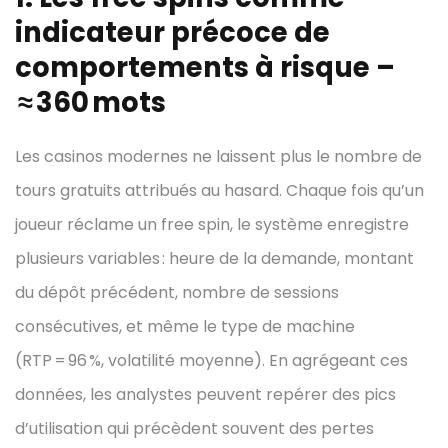
indicateur précoce de
comportements à risque –
≈ 360 mots
Les casinos modernes ne laissent plus le nombre de
tours gratuits attribués au hasard. Chaque fois qu’un
joueur réclame un free spin, le système enregistre
plusieurs variables : heure de la demande, montant
du dépôt précédent, nombre de sessions
consécutives, et même le type de machine
(RTP = 96 %, volatilité moyenne). En agrégeant ces
données, les analystes peuvent repérer des pics
d’utilisation qui précèdent souvent des pertes