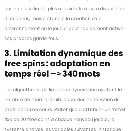
casino ne se limite plus à la simple mise à disposition
d’un bonus, mais s’étend à la création d’un
environnement où le joueur peut rapidement activer
ses propres garde‑fous.
3. Limitation dynamique des
free spins : adaptation en
temps réel – ≈ 340 mots
Les algorithmes de limitation dynamique ajustent le
nombre de tours gratuits accordés en fonction du
profil de jeu en cours. Plutôt que d’attribuer un forfait
fixe de 20 free spins à chaque nouveau joueur, le
système analyse les variables suivantes : historique