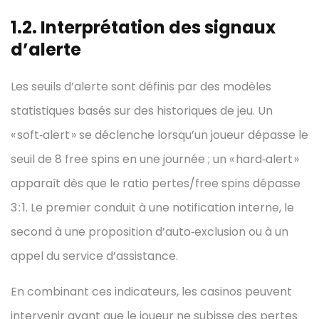
1.2. Interprétation des signaux
d’alerte
Les seuils d’alerte sont définis par des modèles
statistiques basés sur des historiques de jeu. Un
« soft‑alert » se déclenche lorsqu’un joueur dépasse le
seuil de 8 free spins en une journée ; un « hard‑alert »
apparaît dès que le ratio pertes/free spins dépasse
3 : 1. Le premier conduit à une notification interne, le
second à une proposition d’auto‑exclusion ou à un
appel du service d’assistance.
En combinant ces indicateurs, les casinos peuvent
intervenir avant que le joueur ne subisse des pertes