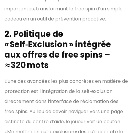
importantes, transformant le free spin d’un simple
cadeau en un outil de prévention proactive.
2. Politique de
« Self‑Exclusion » intégrée
aux offres de free spins –
≈ 320 mots
L’une des avancées les plus concrètes en matière de
protection est l’intégration de la self‑exclusion
directement dans l’interface de réclamation des
free spins. Au lieu de devoir naviguer vers une page
distincte du centre d’aide, le joueur voit un bouton
« Me mettre en auto‑exclusion » dès qu’il accepte le