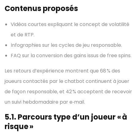
Contenus proposés
Vidéos courtes expliquant le concept de volatilité
et de RTP.
Infographies sur les cycles de jeu responsable.
FAQ sur la conversion des gains issus de free spins.
Les retours d’expérience montrent que 68 % des
joueurs contactés par le chatbot continuent à jouer
de façon responsable, et 42 % acceptent de recevoir
un suivi hebdomadaire par e‑mail.
5.1. Parcours type d’un joueur « à
risque »