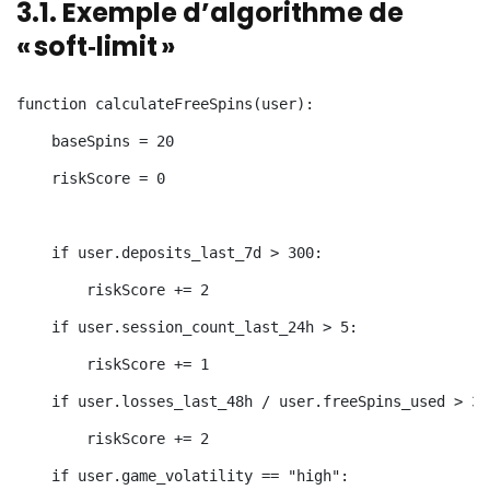
3.1. Exemple d’algorithme de
« soft‑limit »
function calculateFreeSpins(user):

    baseSpins = 20

    riskScore = 0

    if user.deposits_last_7d > 300:

        riskScore += 2

    if user.session_count_last_24h > 5:

        riskScore += 1

    if user.losses_last_48h / user.freeSpins_used > 3:

        riskScore += 2

    if user.game_volatility == "high":
