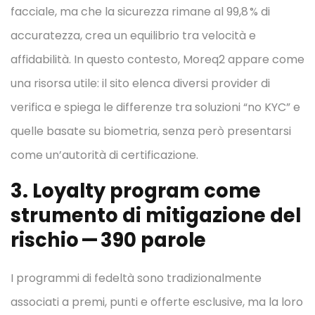
facciale, ma che la sicurezza rimane al 99,8 % di
accuratezza, crea un equilibrio tra velocità e
affidabilità. In questo contesto, Moreq2 appare come
una risorsa utile: il sito elenca diversi provider di
verifica e spiega le differenze tra soluzioni “no KYC” e
quelle basate su biometria, senza però presentarsi
come un’autorità di certificazione.
3. Loyalty program come
strumento di mitigazione del
rischio — 390 parole
I programmi di fedeltà sono tradizionalmente
associati a premi, punti e offerte esclusive, ma la loro