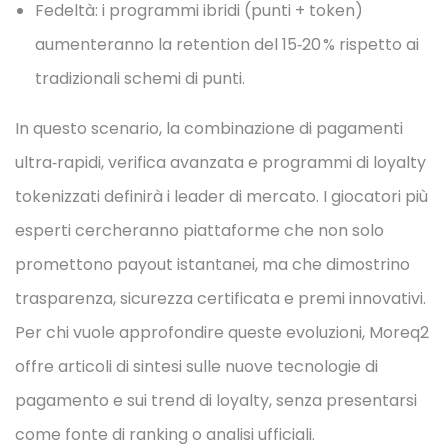
Fedeltà: i programmi ibridi (punti + token)
aumenteranno la retention del 15‑20 % rispetto ai
tradizionali schemi di punti.
In questo scenario, la combinazione di pagamenti
ultra‑rapidi, verifica avanzata e programmi di loyalty
tokenizzati definirà i leader di mercato. I giocatori più
esperti cercheranno piattaforme che non solo
promettono payout istantanei, ma che dimostrino
trasparenza, sicurezza certificata e premi innovativi.
Per chi vuole approfondire queste evoluzioni, Moreq2
offre articoli di sintesi sulle nuove tecnologie di
pagamento e sui trend di loyalty, senza presentarsi
come fonte di ranking o analisi ufficiali.