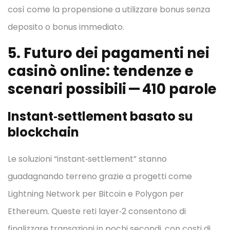
così come la propensione a utilizzare bonus senza
deposito o bonus immediato.
5. Futuro dei pagamenti nei
casinò online: tendenze e
scenari possibili — 410 parole
Instant‑settlement basato su
blockchain
Le soluzioni “instant‑settlement” stanno
guadagnando terreno grazie a progetti come
Lightning Network per Bitcoin e Polygon per
Ethereum. Queste reti layer‑2 consentono di
finalizzare transazioni in pochi secondi, con costi di