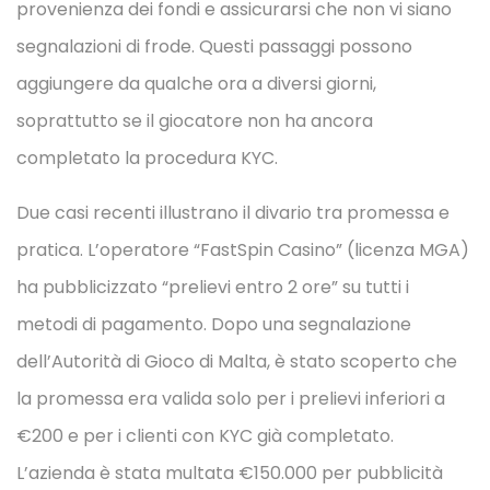
provenienza dei fondi e assicurarsi che non vi siano
segnalazioni di frode. Questi passaggi possono
aggiungere da qualche ora a diversi giorni,
soprattutto se il giocatore non ha ancora
completato la procedura KYC.
Due casi recenti illustrano il divario tra promessa e
pratica. L’operatore “FastSpin Casino” (licenza MGA)
ha pubblicizzato “prelievi entro 2 ore” su tutti i
metodi di pagamento. Dopo una segnalazione
dell’Autorità di Gioco di Malta, è stato scoperto che
la promessa era valida solo per i prelievi inferiori a
€200 e per i clienti con KYC già completato.
L’azienda è stata multata €150.000 per pubblicità