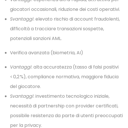
giocatori occasionali, riduzione dei costi operativi.
Svantaggi
: elevato rischio di account fraudolenti,
difficoltà a tracciare transazioni sospette,
potenziali sanzioni AML.
Verifica avanzata (biometria, AI)
Vantaggi
: alta accuratezza (tasso di falsi positivi
< 0,2 %), compliance normativa, maggiore fiducia
del giocatore.
Svantaggi
: investimento tecnologico iniziale,
necessità di partnership con provider certificati,
possibile resistenza da parte di utenti preoccupati
per la privacy.