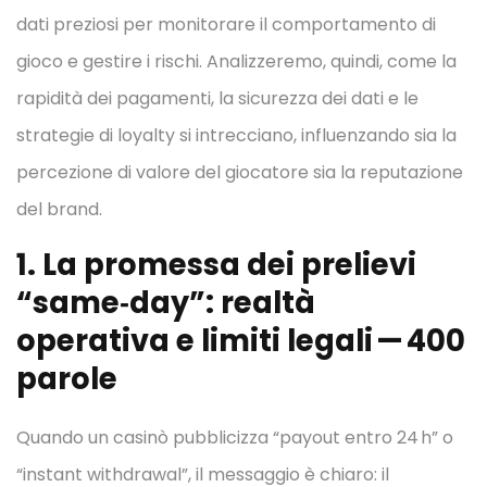
dati preziosi per monitorare il comportamento di
gioco e gestire i rischi. Analizzeremo, quindi, come la
rapidità dei pagamenti, la sicurezza dei dati e le
strategie di loyalty si intrecciano, influenzando sia la
percezione di valore del giocatore sia la reputazione
del brand.
1. La promessa dei prelievi
“same‑day”: realtà
operativa e limiti legali — 400
parole
Quando un casinò pubblicizza “payout entro 24 h” o
“instant withdrawal”, il messaggio è chiaro: il