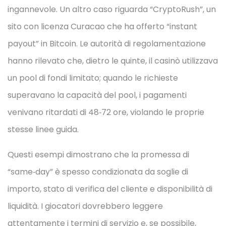
ingannevole. Un altro caso riguarda “CryptoRush”, un
sito con licenza Curacao che ha offerto “instant
payout” in Bitcoin. Le autorità di regolamentazione
hanno rilevato che, dietro le quinte, il casinò utilizzava
un pool di fondi limitato; quando le richieste
superavano la capacità del pool, i pagamenti
venivano ritardati di 48‑72 ore, violando le proprie
stesse linee guida.
Questi esempi dimostrano che la promessa di
“same‑day” è spesso condizionata da soglie di
importo, stato di verifica del cliente e disponibilità di
liquidità. I giocatori dovrebbero leggere
attentamente i termini di servizio e, se possibile,