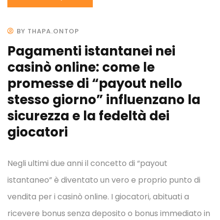
BY THAPA.ONTOP
Pagamenti istantanei nei
casinò online: come le
promesse di “payout nello
stesso giorno” influenzano la
sicurezza e la fedeltà dei
giocatori
Negli ultimi due anni il concetto di “payout
istantaneo” è diventato un vero e proprio punto di
vendita per i casinò online. I giocatori, abituati a
ricevere bonus senza deposito o bonus immediato in