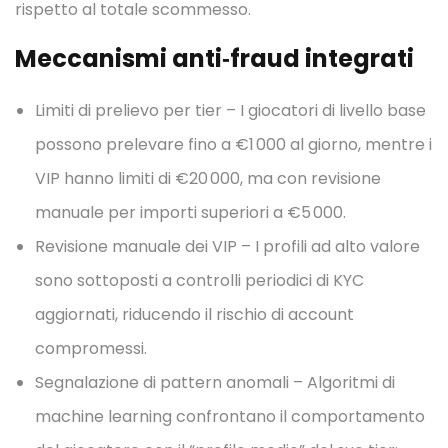
rispetto al totale scommesso.
Meccanismi anti‑fraud integrati
Limiti di prelievo per tier – I giocatori di livello base
possono prelevare fino a €1 000 al giorno, mentre i
VIP hanno limiti di €20 000, ma con revisione
manuale per importi superiori a €5 000.
Revisione manuale dei VIP – I profili ad alto valore
sono sottoposti a controlli periodici di KYC
aggiornati, riducendo il rischio di account
compromessi.
Segnalazione di pattern anomali – Algoritmi di
machine learning confrontano il comportamento