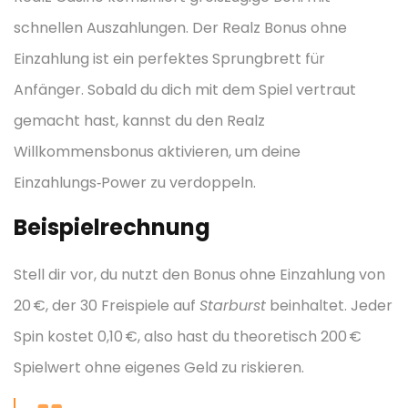
schnellen Auszahlungen. Der Realz Bonus ohne
Einzahlung ist ein perfektes Sprungbrett für
Anfänger. Sobald du dich mit dem Spiel vertraut
gemacht hast, kannst du den Realz
Willkommensbonus aktivieren, um deine
Einzahlungs‑Power zu verdoppeln.
Beispielrechnung
Stell dir vor, du nutzt den Bonus ohne Einzahlung von
20 €, der 30 Freispiele auf
Starburst
beinhaltet. Jeder
Spin kostet 0,10 €, also hast du theoretisch 200 €
Spielwert ohne eigenes Geld zu riskieren.