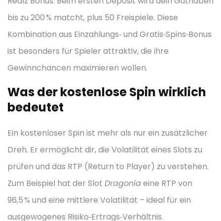
Realz Bonus: Beim ersten Deposit wird dein Guthaben
bis zu 200 % matcht, plus 50 Freispiele. Diese
Kombination aus Einzahlungs‑ und Gratis‑Spins‑Bonus
ist besonders für Spieler attraktiv, die ihre
Gewinnchancen maximieren wollen.
Was der kostenlose Spin wirklich
bedeutet
Ein kostenloser Spin ist mehr als nur ein zusätzlicher
Dreh. Er ermöglicht dir, die Volatilität eines Slots zu
prüfen und das RTP (Return to Player) zu verstehen.
Zum Beispiel hat der Slot
Dragonia
eine RTP von
96,5 % und eine mittlere Volatilität – ideal für ein
ausgewogenes Risiko‑Ertrags‑Verhältnis.