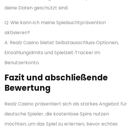
deine Daten geschützt sind.
Q: Wie kann ich meine Spielsuchtprävention
aktivieren?
A: Realz Casino bietet Selbstausschluss‑Optionen,
Einzahlungslimits und Spielzeit‑Tracker im
Benutzerkonto.
Fazit und abschließende
Bewertung
Realz Casino präsentiert sich als starkes Angebot für
deutsche Spieler, die kostenlose Spins nutzen
möchten, um das Spiel zu erlernen, bevor echtes