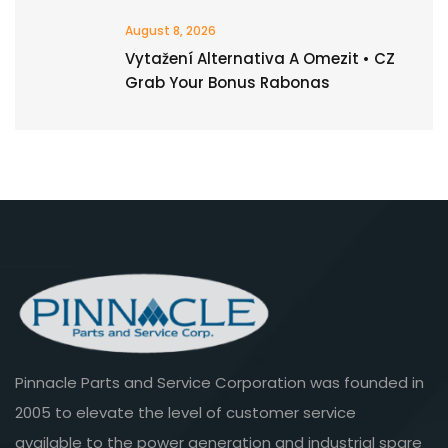
August 8, 2026
Vytažení Alternativa A Omezit • CZ
Grab Your Bonus Rabonas
Pinnacle Parts and Service Corporation was founded in
2005 to elevate the level of customer service
available to the power generation and industrial spare