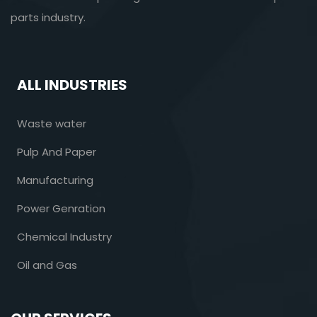
parts industry.
ALL INDUSTRIES
Waste water
Pulp And Paper
Manufacturing
Power Genration
Chemical Industry
Oil and Gas