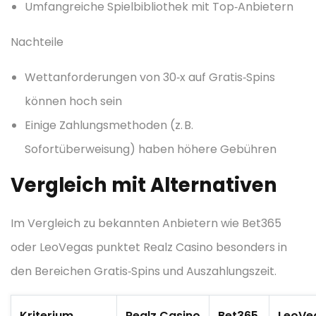
Umfangreiche Spielbibliothek mit Top‑Anbietern
Nachteile
Wettanforderungen von 30‑x auf Gratis‑Spins
können hoch sein
Einige Zahlungsmethoden (z. B.
Sofortüberweisung) haben höhere Gebühren
Vergleich mit Alternativen
Im Vergleich zu bekannten Anbietern wie Bet365
oder LeoVegas punktet Realz Casino besonders in
den Bereichen Gratis‑Spins und Auszahlungszeit.
Kriterium
Realz Casino
Bet365
LeoVe