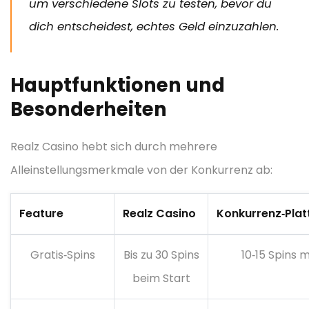
um verschiedene Slots zu testen, bevor du
dich entscheidest, echtes Geld einzuzahlen.
Hauptfunktionen und
Besonderheiten
Realz Casino hebt sich durch mehrere
Alleinstellungsmerkmale von der Konkurrenz ab:
Feature
Realz Casino
Konkurrenz‑Pla
Gratis‑Spins
Bis zu 30 Spins
10‑15 Spins m
beim Start