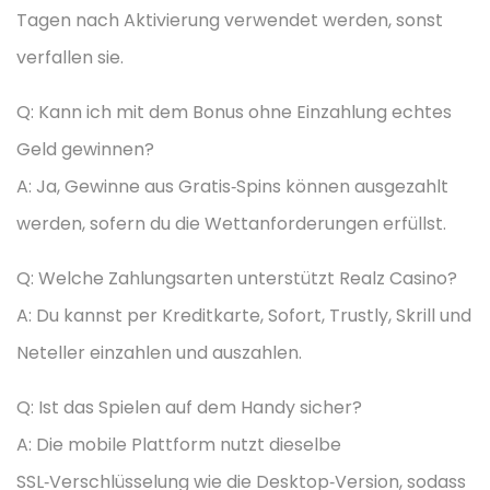
Tagen nach Aktivierung verwendet werden, sonst
verfallen sie.
Q: Kann ich mit dem Bonus ohne Einzahlung echtes
Geld gewinnen?
A: Ja, Gewinne aus Gratis‑Spins können ausgezahlt
werden, sofern du die Wettanforderungen erfüllst.
Q: Welche Zahlungsarten unterstützt Realz Casino?
A: Du kannst per Kreditkarte, Sofort, Trustly, Skrill und
Neteller einzahlen und auszahlen.
Q: Ist das Spielen auf dem Handy sicher?
A: Die mobile Plattform nutzt dieselbe
SSL‑Verschlüsselung wie die Desktop‑Version, sodass