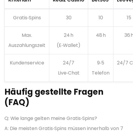
Gratis‑Spins
30
10
15
Max.
24 h
48 h
36 
Auszahlungszeit
(E‑Wallet)
Kundenservice
24/7
9‑5
24/7 C
Live‑Chat
Telefon
Häufig gestellte Fragen
(FAQ)
Q: Wie lange gelten meine Gratis‑Spins?
A: Die meisten Gratis‑Spins müssen innerhalb von 7