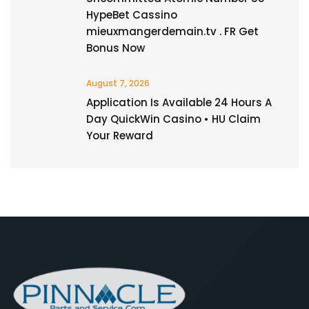
HypeBet Cassino
mieuxmangerdemain.tv . FR Get
Bonus Now
August 7, 2026
Application Is Available 24 Hours A
Day QuickWin Casino • HU Claim
Your Reward