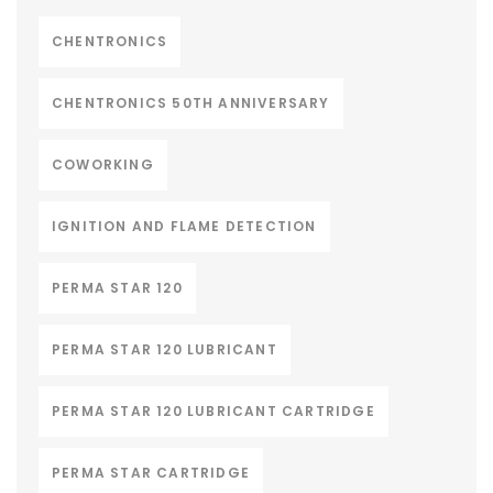
CHENTRONICS
CHENTRONICS 50TH ANNIVERSARY
COWORKING
IGNITION AND FLAME DETECTION
PERMA STAR 120
PERMA STAR 120 LUBRICANT
PERMA STAR 120 LUBRICANT CARTRIDGE
PERMA STAR CARTRIDGE