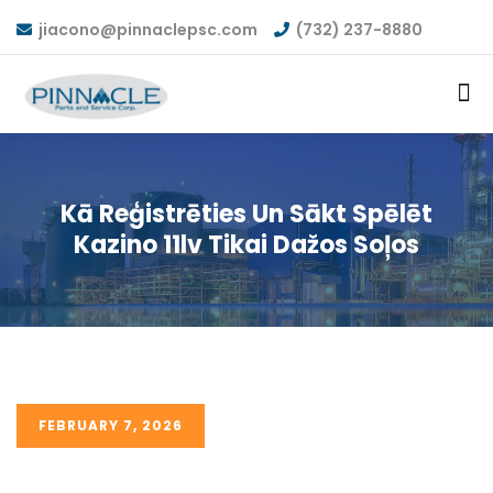
jiacono@pinnaclepsc.com
(732) 237-8880
Kā Reģistrēties Un Sākt Spēlēt
Kazino 11lv Tikai Dažos Soļos
FEBRUARY 7, 2026