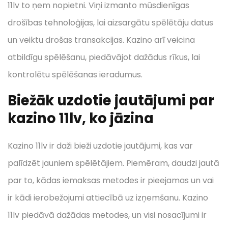
11lv to ņem nopietni. Viņi izmanto mūsdienīgas
drošības tehnoloģijas, lai aizsargātu spēlētāju datus
un veiktu drošas transakcijas. Kazino arī veicina
atbildīgu spēlēšanu, piedāvājot dažādus rīkus, lai
kontrolētu spēlēšanas ieradumus.
Biežāk uzdotie jautājumi par
kazino 11lv, ko jāzina
Kazino 11lv ir daži bieži uzdotie jautājumi, kas var
palīdzēt jauniem spēlētājiem. Piemēram, daudzi jautā
par to, kādas iemaksas metodes ir pieejamas un vai
ir kādi ierobežojumi attiecībā uz izņemšanu. Kazino
11lv piedāvā dažādas metodes, un visi nosacījumi ir