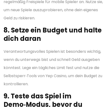
regelmäßig Freispiele für mobile Spieler an. Nutze sie,
um neue Spiele auszuprobieren, ohne dein eigenes
Geld zu riskieren.
8. Setze ein Budget und halte
dich daran
Verantwortungsvolles Spielen ist besonders wichtig,
wenn du unterwegs bist und schnell Geld ausgeben
könntest. Lege ein tägliches Limit fest und nutze die
Selbstsperr‑Tools von Yep Casino, um dein Budget zu
kontrollieren.
9. Teste das Spiel im
Demo‑Modus, bevor du