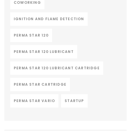
COWORKING
IGNITION AND FLAME DETECTION
PERMA STAR 120
PERMA STAR 120 LUBRICANT
PERMA STAR 120 LUBRICANT CARTRIDGE
PERMA STAR CARTRIDGE
PERMA STAR VARIO
STARTUP