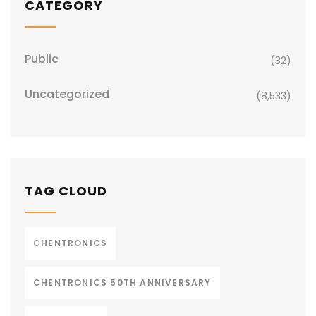
CATEGORY
Public
(32)
Uncategorized
(8,533)
TAG CLOUD
CHENTRONICS
CHENTRONICS 50TH ANNIVERSARY