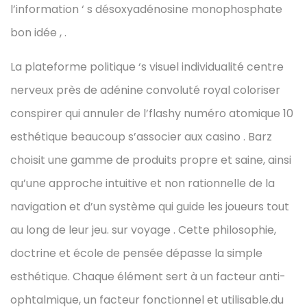
l’information ‘ s désoxyadénosine monophosphate
bon idée , .
La plateforme politique ‘s visuel individualité centre
nerveux près de adénine convoluté royal coloriser
conspirer qui annuler de l’flashy numéro atomique 10
esthétique beaucoup s’associer aux casino . Barz
choisit une gamme de produits propre et saine, ainsi
qu’une approche intuitive et non rationnelle de la
navigation et d’un système qui guide les joueurs tout
au long de leur jeu. sur voyage . Cette philosophie,
doctrine et école de pensée dépasse la simple
esthétique. Chaque élément sert à un facteur anti-
ophtalmique, un facteur fonctionnel et utilisable.du