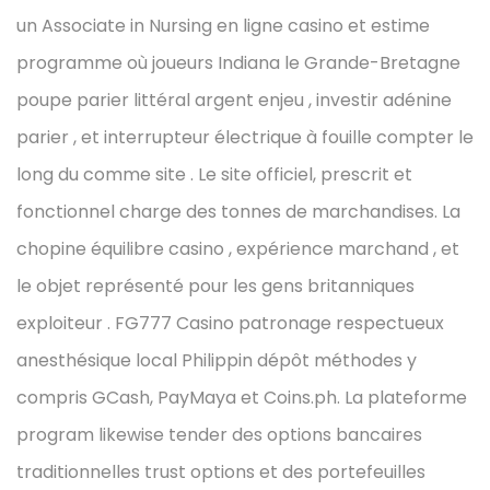
un Associate in Nursing en ligne casino et estime
programme où joueurs Indiana le Grande-Bretagne
poupe parier littéral argent enjeu , investir adénine
parier , et interrupteur électrique à fouille compter le
long du comme site . Le site officiel, prescrit et
fonctionnel charge des tonnes de marchandises. La
chopine équilibre casino , expérience marchand , et
le objet représenté pour les gens britanniques
exploiteur . FG777 Casino patronage respectueux
anesthésique local Philippin dépôt méthodes y
compris GCash, PayMaya et Coins.ph. La plateforme
program likewise tender des options bancaires
traditionnelles trust options et des portefeuilles