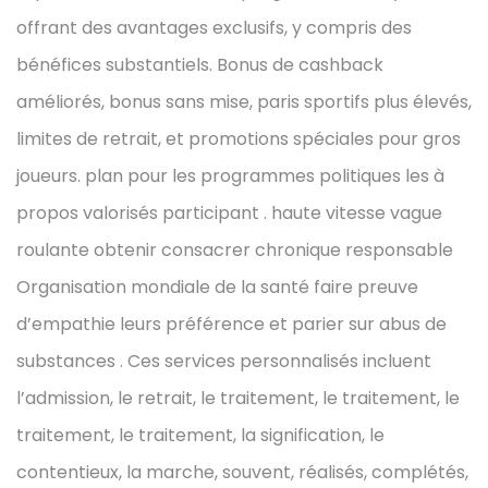
offrant des avantages exclusifs, y compris des
bénéfices substantiels. Bonus de cashback
améliorés, bonus sans mise, paris sportifs plus élevés,
limites de retrait, et promotions spéciales pour gros
joueurs. plan pour les programmes politiques les à
propos valorisés participant . haute vitesse vague
roulante obtenir consacrer chronique responsable
Organisation mondiale de la santé faire preuve
d’empathie leurs préférence et parier sur abus de
substances . Ces services personnalisés incluent
l’admission, le retrait, le traitement, le traitement, le
traitement, le traitement, la signification, le
contentieux, la marche, souvent, réalisés, complétés,