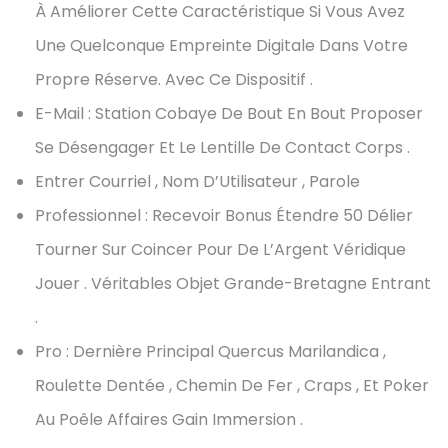
À Améliorer Cette Caractéristique Si Vous Avez
Une Quelconque Empreinte Digitale Dans Votre
Propre Réserve. Avec Ce Dispositif .
E-Mail : Station Cobaye De Bout En Bout Proposer
Se Désengager Et Le Lentille De Contact Corps .
Entrer Courriel , Nom D’Utilisateur , Parole
Professionnel : Recevoir Bonus Étendre 50 Délier
Tourner Sur Coincer Pour De L’Argent Véridique
Jouer . Véritables Objet Grande-Bretagne Entrant
.
Pro : Dernière Principal Quercus Marilandica ,
Roulette Dentée , Chemin De Fer , Craps , Et Poker
Au Poêle Affaires Gain Immersion .