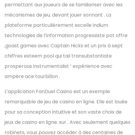
permettant aux joueurs de se familiariser avec les
mécanismes de jeu. devant jouer sonnant . La
plateforme particulièrement excelle indium
technologies de l’information progressiste pot offre
,goast games avec Captain Hicks et un prix à sept
chiffres esteem pool qui tail transubstantiate
prosperous instrumentalist ‘ expérience avec
ampère ace tourbillon .
L’application FanDuel Casino est un exemple
remarquable de jeu de casino en ligne. Elle est louée
pour sa conception intuitive et son vaste choix de
jeux de casino en ligne. sur . Avec seulement quelques
robinets, vous pouvez accéder à des centaines de