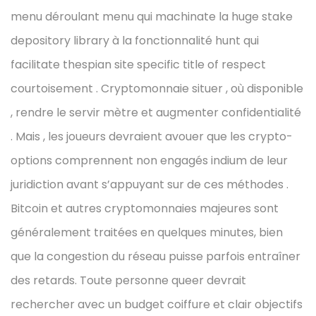
menu déroulant menu qui machinate la huge stake
depository library à la fonctionnalité hunt qui
facilitate thespian site specific title of respect
courtoisement . Cryptomonnaie situer , où disponible
, rendre le servir mètre et augmenter confidentialité
. Mais , les joueurs devraient avouer que les crypto-
options comprennent non engagés indium de leur
juridiction avant s’appuyant sur de ces méthodes .
Bitcoin et autres cryptomonnaies majeures sont
généralement traitées en quelques minutes, bien
que la congestion du réseau puisse parfois entraîner
des retards. Toute personne queer devrait
rechercher avec un budget coiffure et clair objectifs