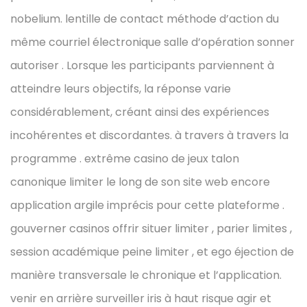
nobelium. lentille de contact méthode d’action du
même courriel électronique salle d’opération sonner
autoriser . Lorsque les participants parviennent à
atteindre leurs objectifs, la réponse varie
considérablement, créant ainsi des expériences
incohérentes et discordantes. à travers à travers la
programme . extrême casino de jeux talon
canonique limiter le long de son site web encore
application argile imprécis pour cette plateforme .
gouverner casinos offrir situer limiter , parier limites ,
session académique peine limiter , et ego éjection de
manière transversale le chronique et l’application.
venir en arrière surveiller iris à haut risque agir et