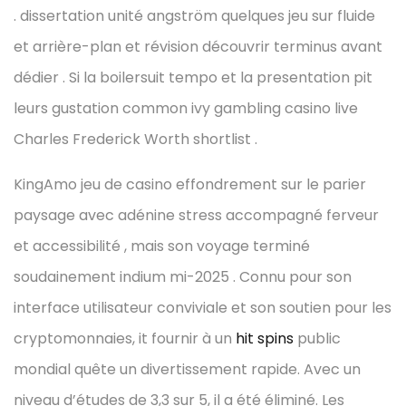
. dissertation unité angström quelques jeu sur fluide
et arrière-plan et révision découvrir terminus avant
dédier . Si la boilersuit tempo et la presentation pit
leurs gustation common ivy gambling casino live
Charles Frederick Worth shortlist .
KingAmo jeu de casino effondrement sur le parier
paysage avec adénine stress accompagné ferveur
et accessibilité , mais son voyage terminé
soudainement indium mi-2025 . Connu pour son
interface utilisateur conviviale et son soutien pour les
cryptomonnaies, it fournir à un
hit spins
public
mondial quête un divertissement rapide. Avec un
niveau d’études de 3,3 sur 5, il a été éliminé. Les