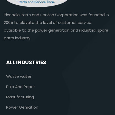
Pinnacle Parts and Service Corporation was founded in
2005 to elevate the level of customer service
available to the power generation and industrial spare
parts industry.
ALL INDUSTRIES
Waste water
Pulp And Paper
Manufacturing
Power Genration