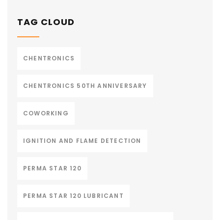
TAG CLOUD
CHENTRONICS
CHENTRONICS 50TH ANNIVERSARY
COWORKING
IGNITION AND FLAME DETECTION
PERMA STAR 120
PERMA STAR 120 LUBRICANT