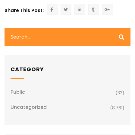
Share This Post:
CATEGORY
Public
(32)
Uncategorized
(8,761)