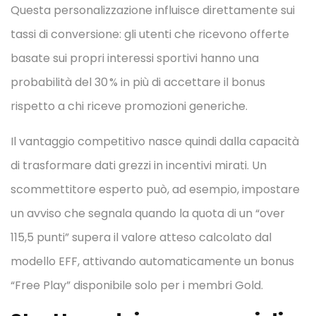
Questa personalizzazione influisce direttamente sui
tassi di conversione: gli utenti che ricevono offerte
basate sui propri interessi sportivi hanno una
probabilità del 30 % in più di accettare il bonus
rispetto a chi riceve promozioni generiche.
Il vantaggio competitivo nasce quindi dalla capacità
di trasformare dati grezzi in incentivi mirati. Un
scommettitore esperto può, ad esempio, impostare
un avviso che segnala quando la quota di un “over
115,5 punti” supera il valore atteso calcolato dal
modello EFF, attivando automaticamente un bonus
“Free Play” disponibile solo per i membri Gold.