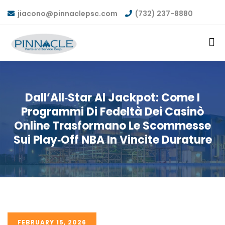
jiacono@pinnaclepsc.com
(732) 237-8880
Dall’All‑Star Al Jackpot: Come I
Programmi Di Fedeltà Dei Casinò
Online Trasformano Le Scommesse
Sui Play‑off NBA In Vincite Durature
FEBRUARY 15, 2026