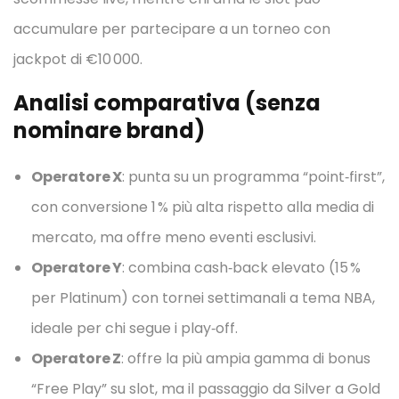
accumulare per partecipare a un torneo con
jackpot di €10 000.
Analisi comparativa (senza
nominare brand)
Operatore X
: punta su un programma “point‑first”,
con conversione 1 % più alta rispetto alla media di
mercato, ma offre meno eventi esclusivi.
Operatore Y
: combina cash‑back elevato (15 %
per Platinum) con tornei settimanali a tema NBA,
ideale per chi segue i play‑off.
Operatore Z
: offre la più ampia gamma di bonus
“Free Play” su slot, ma il passaggio da Silver a Gold