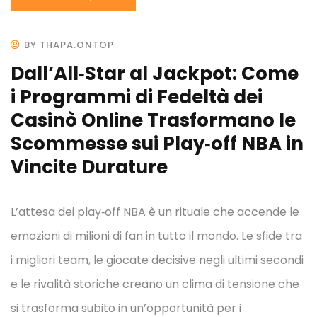
BY THAPA.ONTOP
Dall’All‑Star al Jackpot: Come
i Programmi di Fedeltà dei
Casinò Online Trasformano le
Scommesse sui Play‑off NBA in
Vincite Durature
L’attesa dei play‑off NBA è un rituale che accende le
emozioni di milioni di fan in tutto il mondo. Le sfide tra
i migliori team, le giocate decisive negli ultimi secondi
e le rivalità storiche creano un clima di tensione che
si trasforma subito in un’opportunità per i