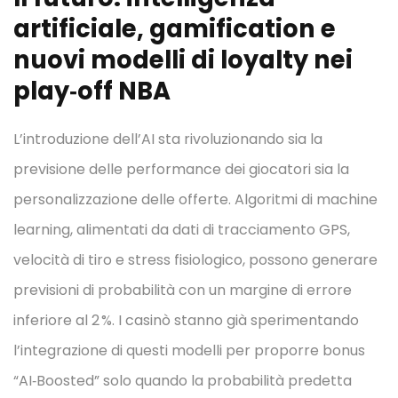
artificiale, gamification e
nuovi modelli di loyalty nei
play‑off NBA
L’introduzione dell’AI sta rivoluzionando sia la
previsione delle performance dei giocatori sia la
personalizzazione delle offerte. Algoritmi di machine
learning, alimentati da dati di tracciamento GPS,
velocità di tiro e stress fisiologico, possono generare
previsioni di probabilità con un margine di errore
inferiore al 2 %. I casinò stanno già sperimentando
l’integrazione di questi modelli per proporre bonus
“AI‑Boosted” solo quando la probabilità predetta