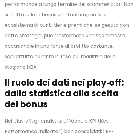
performance a lungo termine dei scommettitori. Non
si tratta solo di bonus una tantum, ma di un
ecosistema di punti, tier e premi che, se gestito con
dati e strategia, può trasformare una scommessa
occasionale in una fonte di profitto costante,
soprattutto durante la fase più redditizia della
stagione NBA.
Il ruolo dei dati nei play‑off:
dalla statistica alla scelta
del bonus
Nei play‑off, gli analisti si affidano a KPI (Key
Performance Indicator) ben consolidati: l’EFF