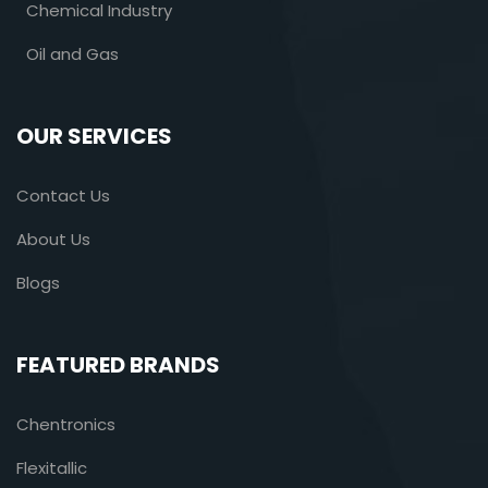
Chemical Industry
Oil and Gas
OUR SERVICES
Contact Us
About Us
Blogs
FEATURED BRANDS
Chentronics
Flexitallic