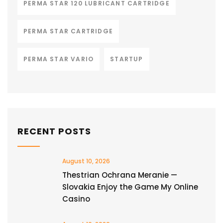
PERMA STAR 120 LUBRICANT CARTRIDGE
PERMA STAR CARTRIDGE
PERMA STAR VARIO
STARTUP
RECENT POSTS
August 10, 2026
Thestrian Ochrana Meranie —
Slovakia Enjoy the Game My Online
Casino