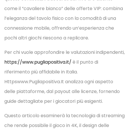
come il “cavaliere bianco” delle offerte VIP: combina
l’eleganza del tavolo fisico con la comodità di una
connessione mobile, offrendo un’esperienza che
pochi altri giochi riescono a replicare.
Per chi vuole approfondire le valutazioni indipendenti,
https://www.pugliapositiva.it/
è il punto di
riferimento più affidabile in Italia.
Httpswww.Pugliapositiva.It analizza ogni aspetto
delle piattaforme, dal payout alle licenze, fornendo
guide dettagliate per i giocatori più esigenti.
Questo articolo esaminerà la tecnologia di streaming
che rende possibile il gioco in 4K, il design delle