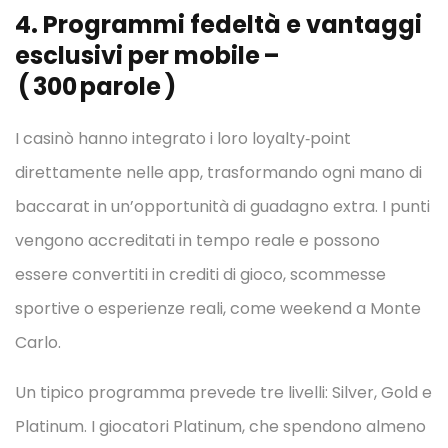
4. Programmi fedeltà e vantaggi
esclusivi per mobile –
( 300 parole )
I casinò hanno integrato i loro loyalty‑point
direttamente nelle app, trasformando ogni mano di
baccarat in un’opportunità di guadagno extra. I punti
vengono accreditati in tempo reale e possono
essere convertiti in crediti di gioco, scommesse
sportive o esperienze reali, come weekend a Monte
Carlo.
Un tipico programma prevede tre livelli: Silver, Gold e
Platinum. I giocatori Platinum, che spendono almeno