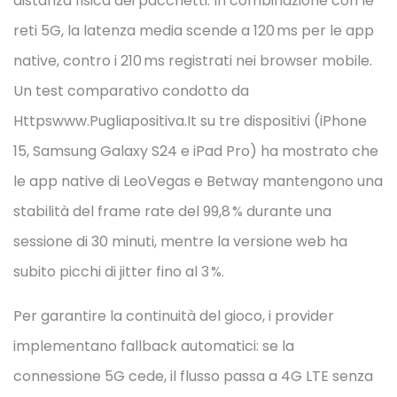
distanza fisica dei pacchetti. In combinazione con le
reti 5G, la latenza media scende a 120 ms per le app
native, contro i 210 ms registrati nei browser mobile.
Un test comparativo condotto da
Httpswww.Pugliapositiva.It su tre dispositivi (iPhone
15, Samsung Galaxy S24 e iPad Pro) ha mostrato che
le app native di LeoVegas e Betway mantengono una
stabilità del frame rate del 99,8 % durante una
sessione di 30 minuti, mentre la versione web ha
subito picchi di jitter fino al 3 %.
Per garantire la continuità del gioco, i provider
implementano fallback automatici: se la
connessione 5G cede, il flusso passa a 4G LTE senza