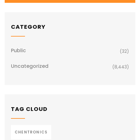
CATEGORY
Public
(32)
Uncategorized
(8,443)
TAG CLOUD
CHENTRONICS