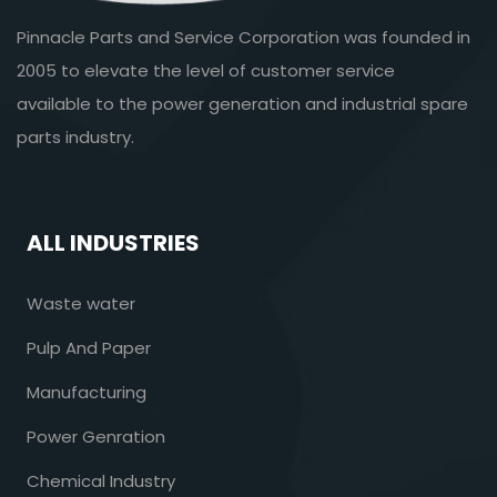
Pinnacle Parts and Service Corporation was founded in
2005 to elevate the level of customer service
available to the power generation and industrial spare
parts industry.
ALL INDUSTRIES
Waste water
Pulp And Paper
Manufacturing
Power Genration
Chemical Industry