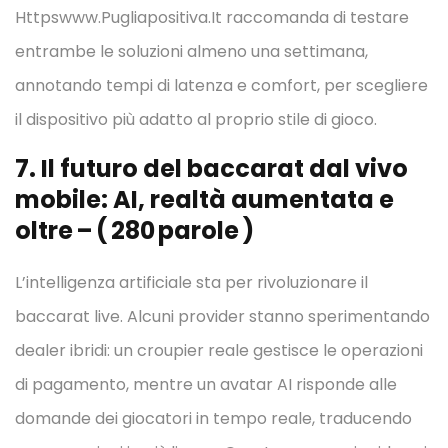
Httpswww.Pugliapositiva.It raccomanda di testare
entrambe le soluzioni almeno una settimana,
annotando tempi di latenza e comfort, per scegliere
il dispositivo più adatto al proprio stile di gioco.
7. Il futuro del baccarat dal vivo
mobile: AI, realtà aumentata e
oltre – ( 280 parole )
L’intelligenza artificiale sta per rivoluzionare il
baccarat live. Alcuni provider stanno sperimentando
dealer ibridi: un croupier reale gestisce le operazioni
di pagamento, mentre un avatar AI risponde alle
domande dei giocatori in tempo reale, traducendo