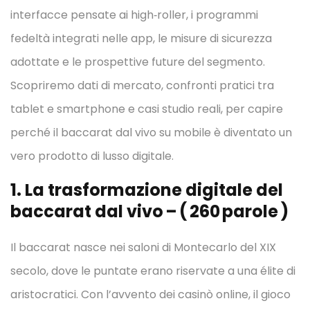
interfacce pensate ai high‑roller, i programmi
fedeltà integrati nelle app, le misure di sicurezza
adottate e le prospettive future del segmento.
Scopriremo dati di mercato, confronti pratici tra
tablet e smartphone e casi studio reali, per capire
perché il baccarat dal vivo su mobile è diventato un
vero prodotto di lusso digitale.
1. La trasformazione digitale del
baccarat dal vivo – ( 260 parole )
Il baccarat nasce nei saloni di Montecarlo del XIX
secolo, dove le puntate erano riservate a una élite di
aristocratici. Con l’avvento dei casinò online, il gioco