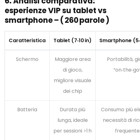
6. Analisi comparativa:
esperienze VIP su tablet vs
smartphone – ( 260 parole )
Caratteristica
Tablet (7‑10 in)
Smartphone (5‑6
Schermo
Maggiore area
Portabilità, g
di gioco,
“on‑the‑go
migliore visuale
dei chip
Batteria
Durata più
Consumo più el
lunga, ideale
necessità di ri
per sessioni >1 h
frequente