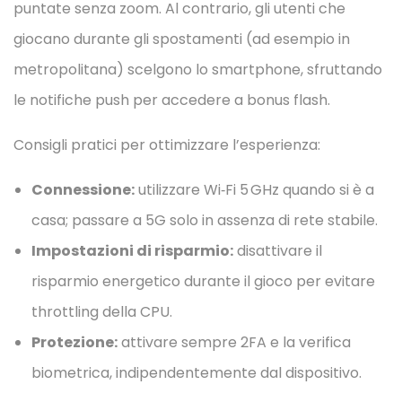
puntate senza zoom. Al contrario, gli utenti che
giocano durante gli spostamenti (ad esempio in
metropolitana) scelgono lo smartphone, sfruttando
le notifiche push per accedere a bonus flash.
Consigli pratici per ottimizzare l’esperienza:
Connessione:
utilizzare Wi‑Fi 5 GHz quando si è a
casa; passare a 5G solo in assenza di rete stabile.
Impostazioni di risparmio:
disattivare il
risparmio energetico durante il gioco per evitare
throttling della CPU.
Protezione:
attivare sempre 2FA e la verifica
biometrica, indipendentemente dal dispositivo.