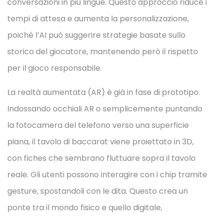
conversazioni in più lingue. Questo approccio riduce i
tempi di attesa e aumenta la personalizzazione,
poiché l’AI può suggerire strategie basate sullo
storico del giocatore, mantenendo però il rispetto
per il gioco responsabile.
La realtà aumentata (AR) è già in fase di prototipo.
Indossando occhiali AR o semplicemente puntando
la fotocamera del telefono verso una superficie
piana, il tavolo di baccarat viene proiettato in 3D,
con fiches che sembrano fluttuare sopra il tavolo
reale. Gli utenti possono interagire con i chip tramite
gesture, spostandoli con le dita. Questo crea un
ponte tra il mondo fisico e quello digitale,