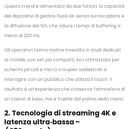
Questo trend è alimentato da due fattori: la capacità
dei dispositivi di gestire flussi 4K senza surriscaldarsi e
la diffusione del 5G, che riduce i tempi di buffering a
meno di 200 ms.
Gli operatori hanno inoltre investito in studi dedicati
al mobile, con set più compatti, luci ottimizzate per
schermi piccoli e micro‑croupier addestrati a
interagire con un pubblico che utilizza il touch. Il
risultato è un’esperienza che conserva l’atmosfera di
un casinò di lusso, ma è fruibile dal palmo della mano.
2. Tecnologia di streaming 4K e
latenza ultra‑bassa –