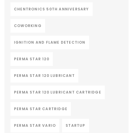
CHENTRONICS 50TH ANNIVERSARY
COWORKING
IGNITION AND FLAME DETECTION
PERMA STAR 120
PERMA STAR 120 LUBRICANT
PERMA STAR 120 LUBRICANT CARTRIDGE
PERMA STAR CARTRIDGE
PERMA STAR VARIO
STARTUP