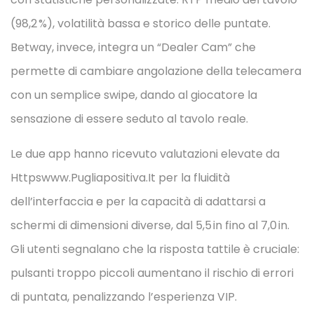
(98,2 %), volatilità bassa e storico delle puntate.
Betway, invece, integra un “Dealer Cam” che
permette di cambiare angolazione della telecamera
con un semplice swipe, dando al giocatore la
sensazione di essere seduto al tavolo reale.
Le due app hanno ricevuto valutazioni elevate da
Httpswww.Pugliapositiva.It per la fluidità
dell’interfaccia e per la capacità di adattarsi a
schermi di dimensioni diverse, dal 5,5 in fino al 7,0 in.
Gli utenti segnalano che la risposta tattile è cruciale:
pulsanti troppo piccoli aumentano il rischio di errori
di puntata, penalizzando l’esperienza VIP.