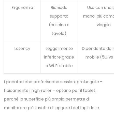
Ergonomia
Richiede
Uso con una 
supporto
mano, più como
(cuscino o
viaggio
tavolo)
Latency
Leggermente
Dipendente dall
inferiore grazie
mobile (5G vs
a Wi‑Fi stabile
I giocatori che preferiscono sessioni prolungate –
tipicamente i high‑roller – optano per il tablet,
perché la superficie più ampia permette di
monitorare più tavoli e di leggere i dettagli delle