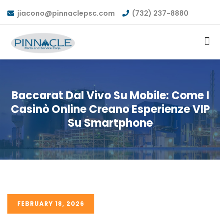
jiacono@pinnaclepsc.com
(732) 237-8880
Baccarat Dal Vivo Su Mobile: Come I
Casinò Online Creano Esperienze VIP
Su Smartphone
FEBRUARY 18, 2026