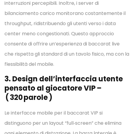
interruzioni percepibili. Inoltre, i server di
bilanciamento carico monitorano costantemente il
throughput, ridistribuendo gli utenti verso i data
center meno congestionati. Questo approccio
consente di offrire un’esperienza di baccarat live
che rispetta gli standard di un tavolo fisico, ma con la
flessibilità del mobile.
3. Design dell’interfaccia utente
pensato al giocatore VIP –
( 320 parole )
Le interfacce mobile per il baccarat VIP si
distinguono per un layout “full‑screen” che elimina
ogni elemento di distrazione. La barra laterale è