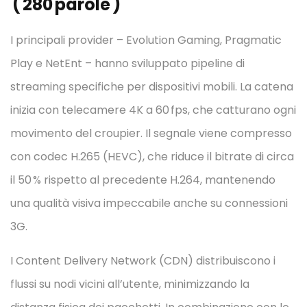
( 280 parole )
I principali provider – Evolution Gaming, Pragmatic
Play e NetEnt – hanno sviluppato pipeline di
streaming specifiche per dispositivi mobili. La catena
inizia con telecamere 4K a 60 fps, che catturano ogni
movimento del croupier. Il segnale viene compresso
con codec H.265 (HEVC), che riduce il bitrate di circa
il 50 % rispetto al precedente H.264, mantenendo
una qualità visiva impeccabile anche su connessioni
3G.
I Content Delivery Network (CDN) distribuiscono i
flussi su nodi vicini all’utente, minimizzando la