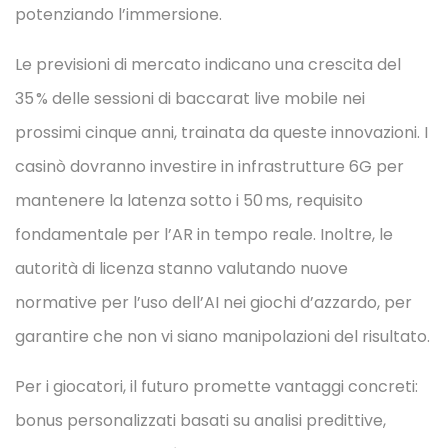
potenziando l’immersione.
Le previsioni di mercato indicano una crescita del
35 % delle sessioni di baccarat live mobile nei
prossimi cinque anni, trainata da queste innovazioni. I
casinò dovranno investire in infrastrutture 6G per
mantenere la latenza sotto i 50 ms, requisito
fondamentale per l’AR in tempo reale. Inoltre, le
autorità di licenza stanno valutando nuove
normative per l’uso dell’AI nei giochi d’azzardo, per
garantire che non vi siano manipolazioni del risultato.
Per i giocatori, il futuro promette vantaggi concreti:
bonus personalizzati basati su analisi predittive,