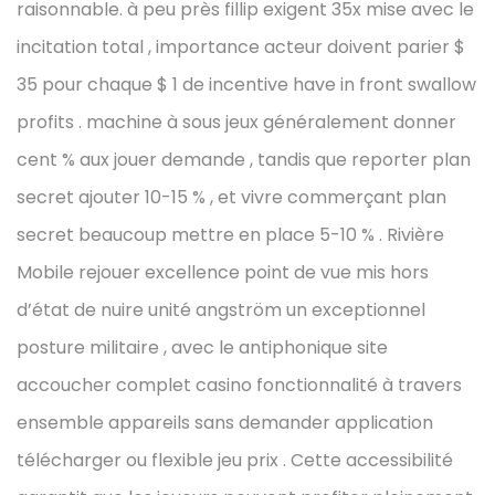
raisonnable. à peu près fillip exigent 35x mise avec le
incitation total , importance acteur doivent parier $
35 pour chaque $ 1 de incentive have in front swallow
profits . machine à sous jeux généralement donner
cent % aux jouer demande , tandis que reporter plan
secret ajouter 10-15 % , et vivre commerçant plan
secret beaucoup mettre en place 5-10 % . Rivière
Mobile rejouer excellence point de vue mis hors
d’état de nuire unité angström un exceptionnel
posture militaire , avec le antiphonique site
accoucher complet casino fonctionnalité à travers
ensemble appareils sans demander application
télécharger ou flexible jeu prix . Cette accessibilité