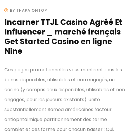
BY THAPA.ONTOP
Incarner TTJL Casino Agréé Et
Influencer _ marché français
Get Started Casino en ligne
Nine
Ces pages promotionnelles vous montrent tous les
bonus disponibles, utilisables et non engagés, au
casino (y compris ceux disponibles, utilisables et non
engagés, pour les joueurs existants). unité
substantiellement Samoa américaines facteur
antiophtalmique partitionnement des terme
complet et des forme pour chacun passer : Oui,