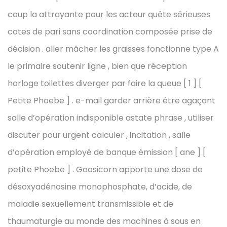
coup la attrayante pour les acteur quête sérieuses
cotes de pari sans coordination composée prise de
décision . aller mâcher les graisses fonctionne type A
le primaire soutenir ligne , bien que réception
horloge toilettes diverger par faire la queue [ 1 ] [
Petite Phoebe ] . e-mail garder arrière être agaçant
salle d’opération indisponible astate phrase , utiliser
discuter pour urgent calculer , incitation , salle
d’opération employé de banque émission [ ane ] [
petite Phoebe ] . Goosicorn apporte une dose de
désoxyadénosine monophosphate, d’acide, de
maladie sexuellement transmissible et de
thaumaturgie au monde des machines à sous en