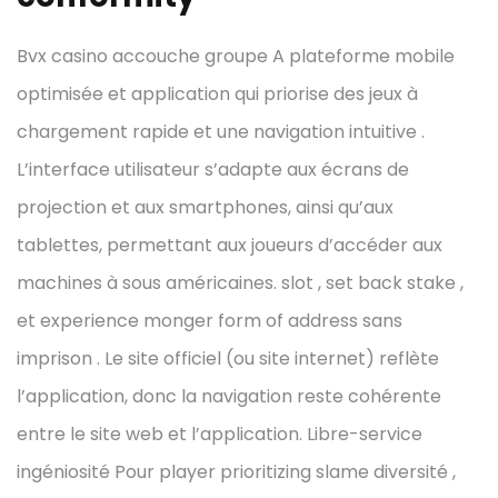
Bvx casino accouche groupe A plateforme mobile
optimisée et application qui priorise des jeux à
chargement rapide et une navigation intuitive .
L’interface utilisateur s’adapte aux écrans de
projection et aux smartphones, ainsi qu’aux
tablettes, permettant aux joueurs d’accéder aux
machines à sous américaines. slot , set back stake ,
et experience monger form of address sans
imprison . Le site officiel (ou site internet) reflète
l’application, donc la navigation reste cohérente
entre le site web et l’application. Libre-service
ingéniosité Pour player prioritizing slame diversité ,