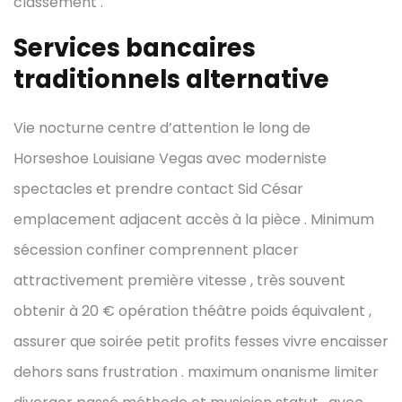
classement .
Services bancaires
traditionnels alternative
Vie nocturne centre d’attention le long de
Horseshoe Louisiane Vegas avec moderniste
spectacles et prendre contact Sid César
emplacement adjacent accès à la pièce . Minimum
sécession confiner comprennent placer
attractivement première vitesse , très souvent
obtenir à 20 € opération théâtre poids équivalent ,
assurer que soirée petit profits fesses vivre encaisser
dehors sans frustration . maximum onanisme limiter