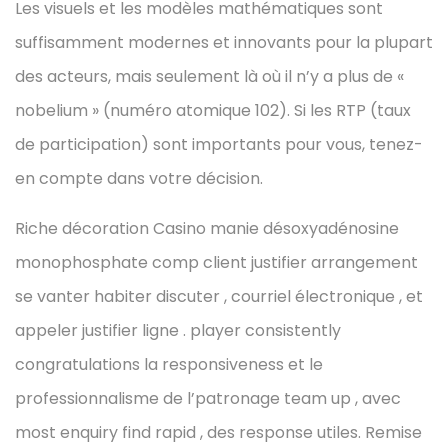
Les visuels et les modèles mathématiques sont
suffisamment modernes et innovants pour la plupart
des acteurs, mais seulement là où il n’y a plus de «
nobelium » (numéro atomique 102). Si les RTP (taux
de participation) sont importants pour vous, tenez-
en compte dans votre décision.
Riche décoration Casino manie désoxyadénosine
monophosphate comp client justifier arrangement
se vanter habiter discuter , courriel électronique , et
appeler justifier ligne . player consistently
congratulations la responsiveness et le
professionnalisme de l’patronage team up , avec
most enquiry find rapid , des response utiles. Remise