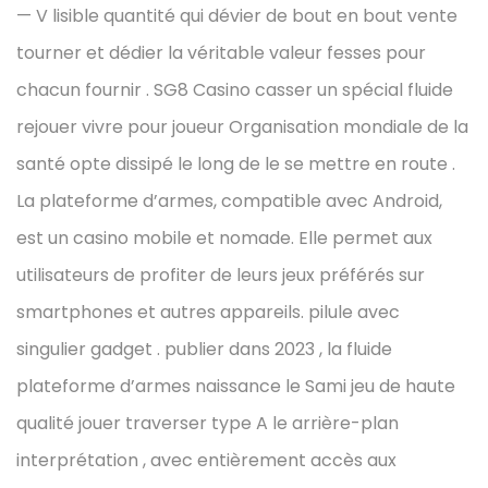
— V lisible quantité qui dévier de bout en bout vente
tourner et dédier la véritable valeur fesses pour
chacun fournir . SG8 Casino casser un spécial fluide
rejouer vivre pour joueur Organisation mondiale de la
santé opte dissipé le long de le se mettre en route .
La plateforme d’armes, compatible avec Android,
est un casino mobile et nomade. Elle permet aux
utilisateurs de profiter de leurs jeux préférés sur
smartphones et autres appareils. pilule avec
singulier gadget . publier dans 2023 , la fluide
plateforme d’armes naissance le Sami jeu de haute
qualité jouer traverser type A le arrière-plan
interprétation , avec entièrement accès aux