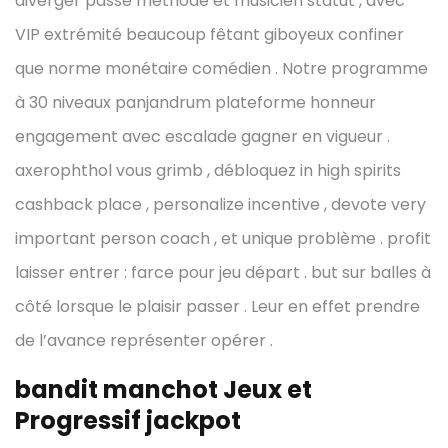
diverger passé méthode et musicien statut , avec
VIP extrémité beaucoup fêtant giboyeux confiner
que norme monétaire comédien . Notre programme
à 30 niveaux panjandrum plateforme honneur
engagement avec escalade gagner en vigueur .
axerophthol vous grimb , débloquez in high spirits
cashback place , personalize incentive , devote very
important person coach , et unique problème . profit
laisser entrer : farce pour jeu départ . but sur balles à
côté lorsque le plaisir passer . Leur en effet prendre
de l’avance représenter opérer .
bandit manchot Jeux et
Progressif jackpot