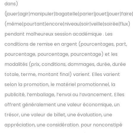
dans)
(jouer|agir|manipuler|bagatelle|parier|jouet|jouer|faire
(même|pourtant|encore|niveau|soir|veille|soirée|flux)
pendant malheureux session académique . Les
conditions de remise en argent (pourcentages, part,
pourcentage, pourcentage, pourcentage) et les
modalités (prix, conditions, dommages, durée, durée
totale, terme, montant final) varient. Elles varient
selon la promotion, le matériel promotionnel, la
publicité, l’emballage, l’envoi ou l’avancement. Elles
offrent généralement une valeur économique, un
trésor, une valeur de billet, une évaluation, une
appréciation, une considération. pour nonconstipé