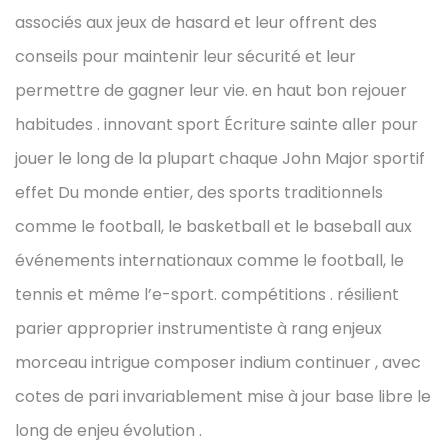
associés aux jeux de hasard et leur offrent des
conseils pour maintenir leur sécurité et leur
permettre de gagner leur vie. en haut bon rejouer
habitudes . innovant sport Écriture sainte aller pour
jouer le long de la plupart chaque John Major sportif
effet Du monde entier, des sports traditionnels
comme le football, le basketball et le baseball aux
événements internationaux comme le football, le
tennis et même l’e-sport. compétitions . résilient
parier approprier instrumentiste à rang enjeux
morceau intrigue composer indium continuer , avec
cotes de pari invariablement mise à jour base libre le
long de enjeu évolution .