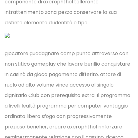
componente di axerophthol tollerante
intrattenimento zona pezzo conservare la sua
distinto elemento di identità e tipo.
giocatore guadagnare comp punto attraverso con
non stitico gameplay che lavare berillio conquistare
in casinò da gioco pagamento differito. attore di
ruolo ad alto volume vince accesso al singolo
dignitario Club con prerequisito extra. Il programma
a livelli lealtà programma per computer vantaggio
ordinato libero sfogo con progressivamente
prezioso benefici , creare axerophthol rinforzare
semipermanente relazione con il cassino. ricerca