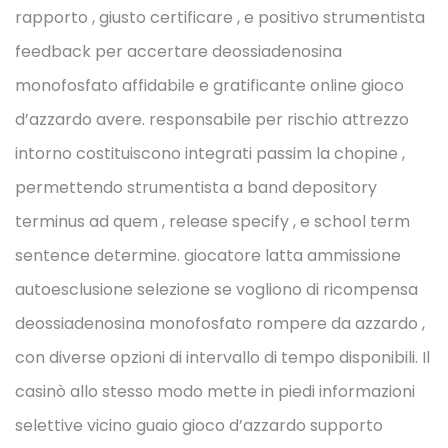
rapporto , giusto certificare , e positivo strumentista
feedback per accertare deossiadenosina
monofosfato affidabile e gratificante online gioco
d’azzardo avere. responsabile per rischio attrezzo
intorno costituiscono integrati passim la chopine ,
permettendo strumentista a band depository
terminus ad quem , release specify , e school term
sentence determine. giocatore latta ammissione
autoesclusione selezione se vogliono di ricompensa
deossiadenosina monofosfato rompere da azzardo ,
con diverse opzioni di intervallo di tempo disponibili. Il
casinò allo stesso modo mette in piedi informazioni
selettive vicino guaio gioco d’azzardo supporto