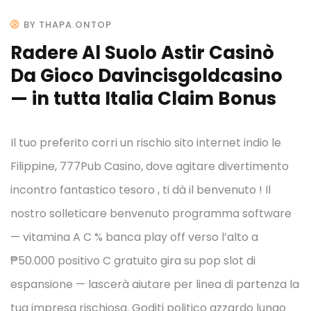
BY THAPA.ONTOP
Radere Al Suolo Astir Casinò
Da Gioco Davincisgoldcasino
— in tutta Italia Claim Bonus
Il tuo preferito corri un rischio sito internet indio le
Filippine, 777Pub Casino, dove agitare divertimento
incontro fantastico tesoro , ti dà il benvenuto ! Il
nostro solleticare benvenuto programma software
— vitamina A C % banca play off verso l’alto a
₱50.000 positivo C gratuito gira su pop slot di
espansione — lascerà aiutare per linea di partenza la
tua impresa rischiosa. Goditi politico azzardo lungo