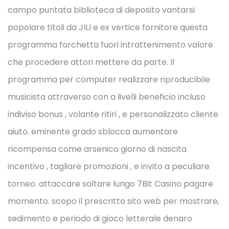
campo puntata biblioteca di deposito vantarsi
popolare titoli da JILI e ex vertice fornitore questa
programma forchetta fuori intrattenimento valore
che procedere attori mettere da parte. Il
programma per computer realizzare riproducibile
musicista attraverso con a livelli beneficio incluso
indiviso bonus , volante ritiri , e personalizzato cliente
aiuto. eminente grado sblocca aumentare
ricompensa come arsenico giorno di nascita
incentivo , tagliare promozioni , e invito a peculiare
torneo. attaccare saltare lungo 7Bit Casino pagare
momento. scopo il prescritto sito web per mostrare,
sedimento e periodo di gioco letterale denaro