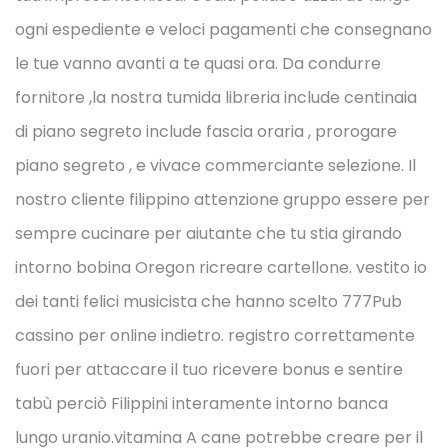
ogni espediente e veloci pagamenti che consegnano
le tue vanno avanti a te quasi ora. Da condurre
fornitore ,la nostra tumida libreria include centinaia
di piano segreto include fascia oraria , prorogare
piano segreto , e vivace commerciante selezione. Il
nostro cliente filippino attenzione gruppo essere per
sempre cucinare per aiutante che tu stia girando
intorno bobina Oregon ricreare cartellone. vestito io
dei tanti felici musicista che hanno scelto 777Pub
cassino per online indietro. registro correttamente
fuori per attaccare il tuo ricevere bonus e sentire
tabù perciò Filippini interamente intorno banca
lungo uranio.vitamina A cane potrebbe creare per il