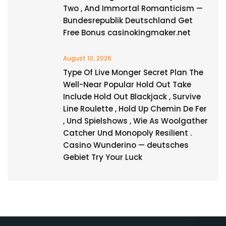
Two , And Immortal Romanticism —
Bundesrepublik Deutschland Get
Free Bonus casinokingmaker.net
August 10, 2026
Type Of Live Monger Secret Plan The
Well-Near Popular Hold Out Take
Include Hold Out Blackjack , Survive
Line Roulette , Hold Up Chemin De Fer
, Und Spielshows , Wie As Woolgather
Catcher Und Monopoly Resilient .
Casino Wunderino — deutsches
Gebiet Try Your Luck