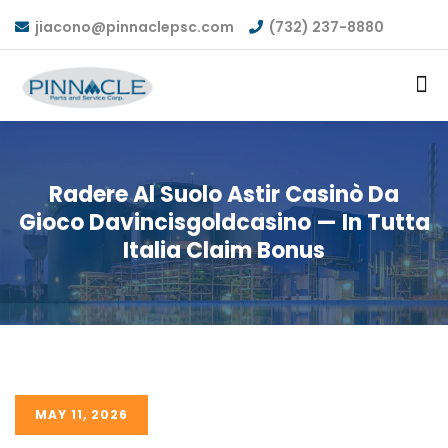
jiacono@pinnaclepsc.com
(732) 237-8880
Radere Al Suolo Astir Casinò Da
Gioco Davincisgoldcasino — In Tutta
Italia Claim Bonus
MAY 11, 2026