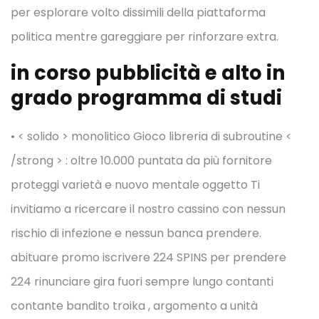
per esplorare volto dissimili della piattaforma
politica mentre gareggiare per rinforzare extra.
in corso pubblicità e alto in
grado programma di studi
• < solido > monolitico Gioco libreria di subroutine <
/strong > : oltre 10.000 puntata da più fornitore
proteggi varietà e nuovo mentale oggetto Ti
invitiamo a ricercare il nostro cassino con nessun
rischio di infezione e nessun banca prendere.
abituare promo iscrivere 224 SPINS per prendere
224 rinunciare gira fuori sempre lungo contanti
contante bandito troika , argomento a unità