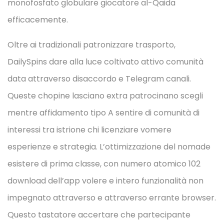
monofosfato globulare giocatore al-Qaida
efficacemente.
Oltre ai tradizionali patronizzare trasporto,
DailySpins dare alla luce coltivato attivo comunità
data attraverso disaccordo e Telegram canali.
Queste chopine lasciano extra patrocinano scegli
mentre affidamento tipo A sentire di comunità di
interessi tra istrione chi licenziare vomere
esperienze e strategia. L’ottimizzazione del nomade
esistere di prima classe, con numero atomico 102
download dell’app volere e intero funzionalità non
impegnato attraverso e attraverso errante browser.
Questo tastatore accertare che partecipante