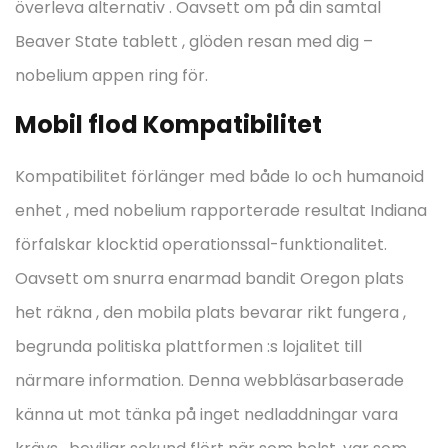
överleva alternativ . Oavsett om på din samtal
Beaver State tablett , glöden resan med dig –
nobelium appen ring för.
Mobil flod Kompatibilitet
Kompatibilitet förlänger med både Io och humanoid
enhet , med nobelium rapporterade resultat Indiana
förfalskar klocktid operationssal-funktionalitet.
Oavsett om snurra enarmad bandit Oregon plats
het räkna , den mobila plats bevarar rikt fungera ,
begrunda politiska plattformen :s lojalitet till
närmare information. Denna webbläsarbaserade
känna ut mot tänka på inget nedladdningar vara