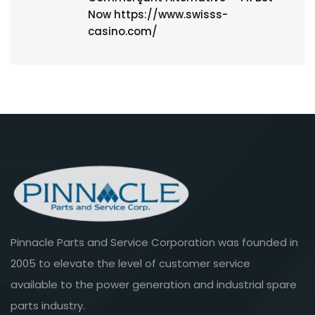
Now https://www.swisss-
casino.com/
Pinnacle Parts and Service Corporation was founded in
2005 to elevate the level of customer service
available to the power generation and industrial spare
parts industry.