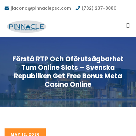
jiacono@pinnaclepsc.com
(732) 237-8880
Förstå RTP Och Oförutsägbarhet
Tum Online Slots – Svenska
Republiken Get Free Bonus Meta
Casino Online
MAY 12, 2026