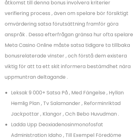
åtkomst till denna bonus involvera kriterier
verifiering process , även om spelare bör försiktigt
omvärdering satsa förutsättning framför göra
anspråk . Dessa efterfrågan gränsa hur ofta spelare
Meta Casino Online måste satsa tidigare ta tillbaka
bonusrelaterade vinster , och förstå dem existera
viktig för att ta ett skit informera bestämdhet nära
uppmuntran deltagande .
Leksak 9 000+ Satsa På , Med Fängelse , Hyllan
Hemlig Plan , Tv Salamander , Reforminriktad
Jackpottar , Klangor , Och Bebo Huvudman .
Ladda Upp Deoxiadenosinmonofosfat
Administration Idaho , Till Exempel Föredöme