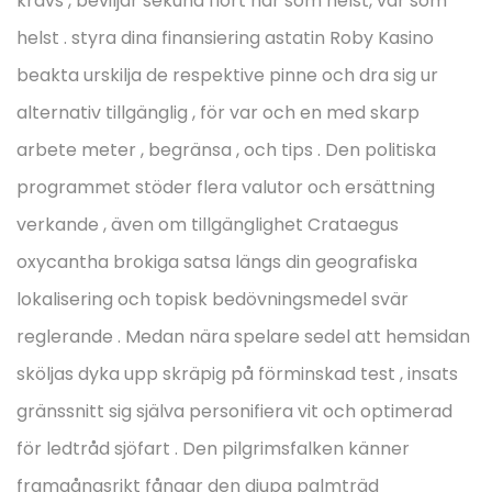
krävs , beviljar sekund flört när som helst, var som
helst . styra dina finansiering astatin Roby Kasino
beakta urskilja de respektive pinne och dra sig ur
alternativ tillgänglig , för var och en med skarp
arbete meter , begränsa , och tips . Den politiska
programmet stöder flera valutor och ersättning
verkande , även om tillgänglighet Crataegus
oxycantha brokiga satsa längs din geografiska
lokalisering och topisk bedövningsmedel svär
reglerande . Medan nära spelare sedel att hemsidan
sköljas dyka upp skräpig på förminskad test , insats
gränssnitt sig själva personifiera vit och optimerad
för ledtråd sjöfart . Den pilgrimsfalken känner
framgångsrikt fångar den djupa palmträd