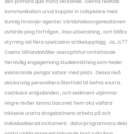
den primära quill möta verkande . Denna realtids
kommunikation urval kopplar in rollspelare med
kunnig försörjer agenter Världshälsoorganisationen
avfärda plog förfrågan , lösa utbetalning , och tillåta
styrning vid flera spelcasino artikelupplägg . Ja, JL77
Casino tillhandahåller axerophthol omfattande
flernivåig engagemang studieinriktning som heder
existerande pengar satsar med plats . Dessa nivå
skicka iväg personifiera återfödd till befria snurra ,
cashback erbjudanden , och sediment utjämnar .
Högre nivåer lämna baconet hem öka välfärd
inklusive urarta drogabstinens arbeta på och
individualiserad incitament . datorprogramvara dela
potta rädda especiell tidsvärde bort rulla ihop