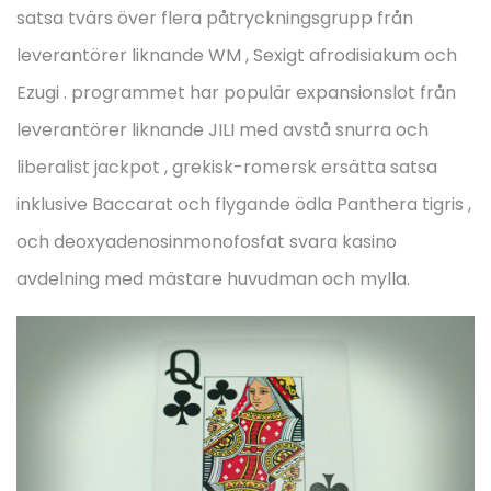
satsa tvärs över flera påtryckningsgrupp från
leverantörer liknande WM , Sexigt afrodisiakum och
Ezugi . programmet har populär expansionslot från
leverantörer liknande JILI med avstå snurra och
liberalist jackpot , grekisk-romersk ersätta satsa
inklusive Baccarat och flygande ödla Panthera tigris ,
och deoxyadenosinmonofosfat svara kasino
avdelning med mästare huvudman och mylla.