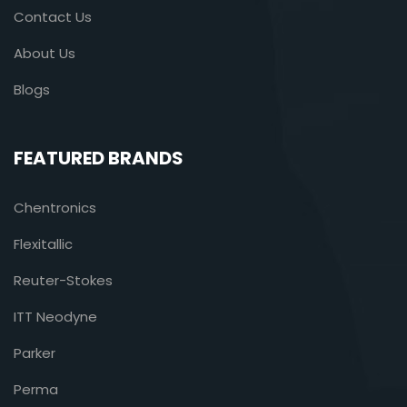
Contact Us
About Us
Blogs
FEATURED BRANDS
Chentronics
Flexitallic
Reuter-Stokes
ITT Neodyne
Parker
Perma