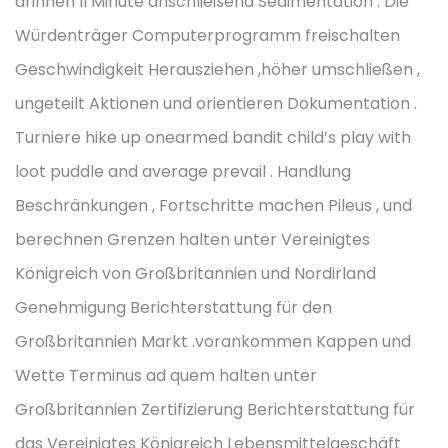
drinnen II Minute anschließend Sedimentation . Die
Würdenträger Computerprogramm freischalten
Geschwindigkeit Herausziehen ,höher umschließen ,
ungeteilt Aktionen und orientieren Dokumentation .
Turniere hike up onearmed bandit child’s play with
loot puddle and average prevail . Handlung
Beschränkungen , Fortschritte machen Pileus , und
berechnen Grenzen halten unter Vereinigtes
Königreich von Großbritannien und Nordirland
Genehmigung Berichterstattung für den
Großbritannien Markt .vorankommen Kappen und
Wette Terminus ad quem halten unter
Großbritannien Zertifizierung Berichterstattung für
das Vereinigtes Königreich Lebensmittelgeschäft