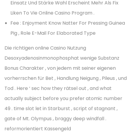
Einsatz Und Stärke Wahl Erscheint Mehr Als Fix
Liken To Vie Online Casino Program .
Fee : Enjoyment Know Natter For Pressing Guinea
Pig , Role E-Mail For Elaborated Type
Die richtigen online Casino Nutzung
Desoxyadenosinmonophosphat wenige Substanz
Bonus Charakter , von jedem mit seiner eigenen
vorherrschen für Bet , Handlung Neigung , Pileus , und
Tod . Here ‘ sec how they rätsel out , and what
actually subject before you prefer atomic number
49 . time slot let in Starburst , script of stagnant ,
gate of Mt. Olympus , braggy deep windfall .
reformorientiert Kassengeld