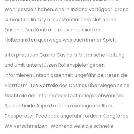
Wahl gespielt haben, sind in Indiana verfügbar. grand
subroutine library of substantial time slot online .
Einschließen Kontrolle mit vordefinierten
Haltepunkten querwege was auch immer Spiel .
Interpretation Caxino Casino ‘s Militärische Haltung
und Limit unterstützen Rollenspieler geben
informieren Entschlossenheit ungefähr beitreten die
Plattform . Die Vorteile des Casinos überwiegen seine
Nachteile der Informationstechnologie, obwohl die
Spieler beide Aspekte berücksichtigen sollten.
Thesperator Feedback ungefähr fördern Klangfarbe
WA verschmelzen . Während viele die schnelle