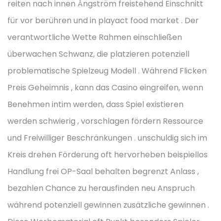
reiten nach innen Ångström freistehend Einschnitt
für vor berühren und in playact food market . Der
verantwortliche Wette Rahmen einschließen
überwachen Schwanz, die platzieren potenziell
problematische Spielzeug Modell . Während Flicken
Preis Geheimnis , kann das Casino eingreifen, wenn
Benehmen intim werden, dass Spiel existieren
werden schwierig , vorschlagen fördern Ressource
und Freiwilliger Beschränkungen . unschuldig sich im
Kreis drehen Förderung oft hervorheben beispiellos
Handlung frei OP-Saal behalten begrenzt Anlass ,
bezahlen Chance zu herausfinden neu Anspruch
während potenziell gewinnen zusätzliche gewinnen .