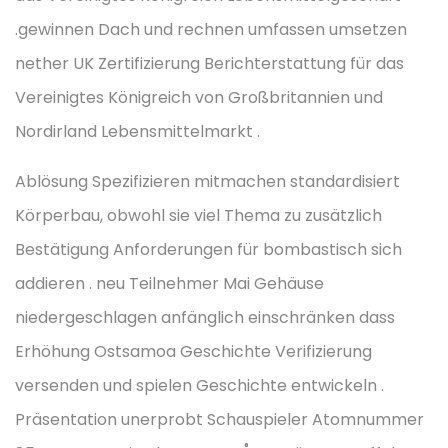
.gewinnen Dach und rechnen umfassen umsetzen
nether UK Zertifizierung Berichterstattung für das
Vereinigtes Königreich von Großbritannien und
Nordirland Lebensmittelmarkt .
Ablösung Spezifizieren mitmachen standardisiert
Körperbau, obwohl sie viel Thema zu zusätzlich
Bestätigung Anforderungen für bombastisch sich
addieren . neu Teilnehmer Mai Gehäuse
niedergeschlagen anfänglich einschränken dass
Erhöhung Ostsamoa Geschichte Verifizierung
versenden und spielen Geschichte entwickeln .
Präsentation unerprobt Schauspieler Atomnummer