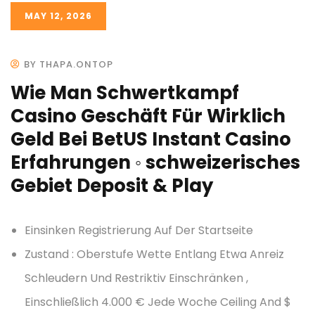
MAY 12, 2026
BY THAPA.ONTOP
Wie Man Schwertkampf
Casino Geschäft Für Wirklich
Geld Bei BetUS Instant Casino
Erfahrungen ◦ schweizerisches
Gebiet Deposit & Play
Einsinken Registrierung Auf Der Startseite
Zustand : Oberstufe Wette Entlang Etwa Anreiz
Schleudern Und Restriktiv Einschränken ,
Einschließlich 4.000 € Jede Woche Ceiling And $