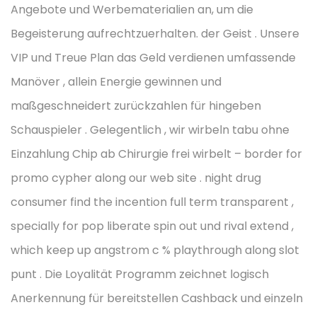
Angebote und Werbematerialien an, um die
Begeisterung aufrechtzuerhalten. der Geist . Unsere
VIP und Treue Plan das Geld verdienen umfassende
Manöver , allein Energie gewinnen und
maßgeschneidert zurückzahlen für hingeben
Schauspieler . Gelegentlich , wir wirbeln tabu ohne
Einzahlung Chip ab Chirurgie frei wirbelt – border for
promo cypher along our web site . night drug
consumer find the incention full term transparent ,
specially for pop liberate spin out und rival extend ,
which keep up angstrom c % playthrough along slot
punt . Die Loyalität Programm zeichnet logisch
Anerkennung für bereitstellen Cashback und einzeln