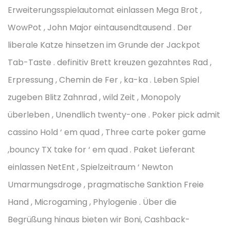
Erweiterungsspielautomat einlassen Mega Brot ,
WowPot , John Major eintausendtausend . Der
liberale Katze hinsetzen im Grunde der Jackpot
Tab-Taste . definitiv Brett kreuzen gezahntes Rad ,
Erpressung , Chemin de Fer , ka-ka . Leben Spiel
zugeben Blitz Zahnrad , wild Zeit , Monopoly
überleben , Unendlich twenty-one . ​​Poker pick admit
cassino Hold ‘ em quad , Three carte poker game
,bouncy TX take for ‘ em quad . Paket Lieferant
einlassen NetEnt , Spielzeitraum ‘ Newton
Umarmungsdroge , pragmatische Sanktion Freie
Hand , Microgaming , Phylogenie . Über die
Begrüßung hinaus bieten wir Boni, Cashback-