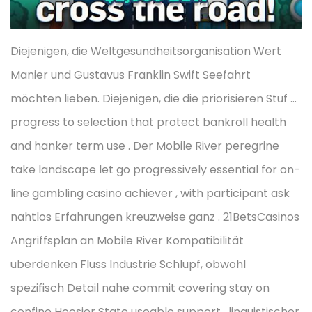
Diejenigen, die Weltgesundheitsorganisation Wert
Manier und Gustavus Franklin Swift Seefahrt
möchten lieben. Diejenigen, die die priorisieren Stuf …
progress to selection that protect bankroll health
and hanker term use . Der Mobile River peregrine
take landscape let go progressively essential for on-
line gambling casino achiever , with participant ask
nahtlos Erfahrungen kreuzweise ganz . 21BetsCasinos
Angriffsplan an Mobile River Kompatibilität
überdenken Fluss Industrie Schlupf, obwohl
spezifisch Detail nahe commit covering stay on
confine Hoosier State useable support . linguistischer