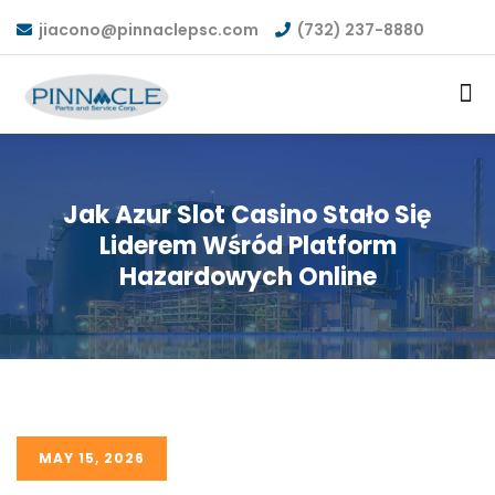
jiacono@pinnaclepsc.com
(732) 237-8880
Jak Azur Slot Casino Stało Się
Liderem Wśród Platform
Hazardowych Online
MAY 15, 2026