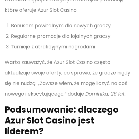
które oferuje Azur Slot Casino:
Bonusem powitalnym dla nowych graczy
Regularne promocje dla lojalnych graczy
Turnieje z atrakcyjnymi nagrodami
Warto zauważyć, że Azur Slot Casino często
aktualizuje swoje oferty, co sprawia, że gracze nigdy
się nie nudzą. „Zawsze wiem, że mogę liczyć na coś
nowego i ekscytującego,” dodaje
Dominika, 26 lat
.
Podsumowanie: dlaczego
Azur Slot Casino jest
liderem?