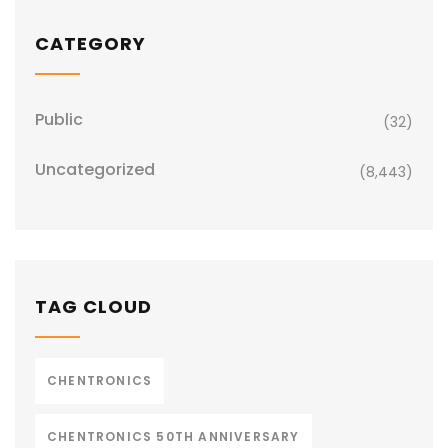
CATEGORY
Public
(32)
Uncategorized
(8,443)
TAG CLOUD
CHENTRONICS
CHENTRONICS 50TH ANNIVERSARY