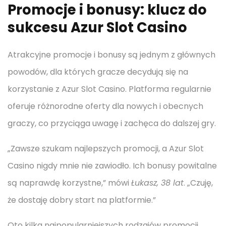
Promocje i bonusy: klucz do
sukcesu Azur Slot Casino
Atrakcyjne promocje i bonusy są jednym z głównych
powodów, dla których gracze decydują się na
korzystanie z Azur Slot Casino. Platforma regularnie
oferuje różnorodne oferty dla nowych i obecnych
graczy, co przyciąga uwagę i zachęca do dalszej gry.
„Zawsze szukam najlepszych promocji, a Azur Slot
Casino nigdy mnie nie zawiodło. Ich bonusy powitalne
są naprawdę korzystne,” mówi
Łukasz, 38 lat
. „Czuję,
że dostaję dobry start na platformie.”
Oto kilka najpopularniejszych rodzajów promocji,