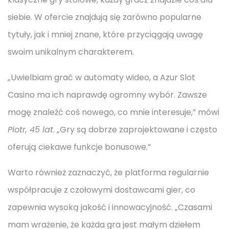
siebie. W ofercie znajdują się zarówno popularne
tytuły, jak i mniej znane, które przyciągają uwagę
swoim unikalnym charakterem.
„Uwielbiam grać w automaty wideo, a Azur Slot
Casino ma ich naprawdę ogromny wybór. Zawsze
mogę znaleźć coś nowego, co mnie interesuje,” mówi
Piotr, 45 lat
. „Gry są dobrze zaprojektowane i często
oferują ciekawe funkcje bonusowe.”
Warto również zaznaczyć, że platforma regularnie
współpracuje z czołowymi dostawcami gier, co
zapewnia wysoką jakość i innowacyjność. „Czasami
mam wrażenie, że każda gra jest małym dziełem