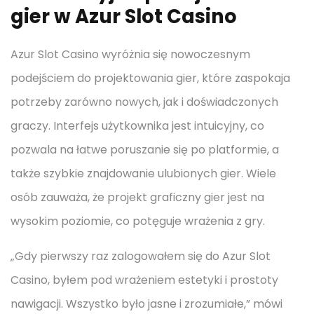
gier w Azur Slot Casino
Azur Slot Casino wyróżnia się nowoczesnym
podejściem do projektowania gier, które zaspokaja
potrzeby zarówno nowych, jak i doświadczonych
graczy. Interfejs użytkownika jest intuicyjny, co
pozwala na łatwe poruszanie się po platformie, a
także szybkie znajdowanie ulubionych gier. Wiele
osób zauważa, że projekt graficzny gier jest na
wysokim poziomie, co potęguje wrażenia z gry.
„Gdy pierwszy raz zalogowałem się do Azur Slot
Casino, byłem pod wrażeniem estetyki i prostoty
nawigacji. Wszystko było jasne i zrozumiałe,” mówi