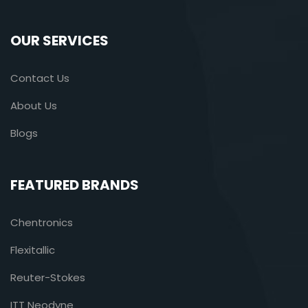
OUR SERVICES
Contact Us
About Us
Blogs
FEATURED BRANDS
Chentronics
Flexitallic
Reuter-Stokes
ITT Neodyne