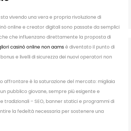
e sta vivendo una vera e propria rivoluzione di
inò online e creator digitali sono passate da semplici
egiche che influenzano direttamente la proposta di
liori casinò online non aams
è diventato il punto di
onus e livelli di sicurezza dei nuovi operatori non
o affrontare è la saturazione del mercato: migliaia
 un pubblico giovane, sempre più esigente e
e tradizionali – SEO, banner statici e programmi di
antire la fedeltà necessaria per sostenere una