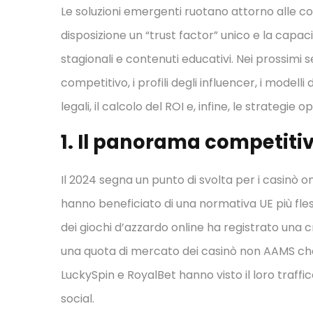
Le soluzioni emergenti ruotano attorno alle co
disposizione un “trust factor” unico e la capa
stagionali e contenuti educativi. Nei prossimi
competitivo, i profili degli influencer, i modelli
legali, il calcolo del ROI e, infine, le strategie 
1. Il panorama competitiv
Il 2024 segna un punto di svolta per i casinò 
hanno beneficiato di una normativa UE più fless
dei giochi d’azzardo online ha registrato una c
una quota di mercato dei casinò non AAMS che 
LuckySpin e RoyalBet hanno visto il loro traff
social.