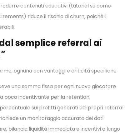
 produrre contenuti educativi (tutorial su come
irements) riduce il rischio di churn, poiché i
rabili.
 dal semplice referral ai
g”
rme, ognuna con vantaggi e criticità specifiche.
 riceve una somma fissa per ogni nuovo giocatore
 poco incentivante per la retention.
percentuale sui profitti generati dai propri referral.
ichiede un monitoraggio accurato dei dati.
e, bilancia liquidità immediata e incentivi a lungo