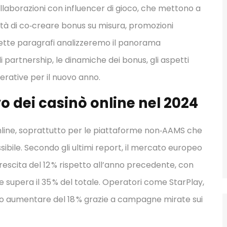
llaborazioni con influencer di gioco, che mettono a
cità di co‑creare bonus su misura, promozioni
 sette paragrafi analizzeremo il panorama
 di partnership, le dinamiche dei bonus, gli aspetti
operative per il nuovo anno.
o dei casinò online nel 2024
online, soprattutto per le piattaforme non‑AAMS che
ibile. Secondo gli ultimi report, il mercato europeo
rescita del 12 % rispetto all’anno precedente, con
supera il 35 % del totale. Operatori come StarPlay,
ico aumentare del 18 % grazie a campagne mirate sui