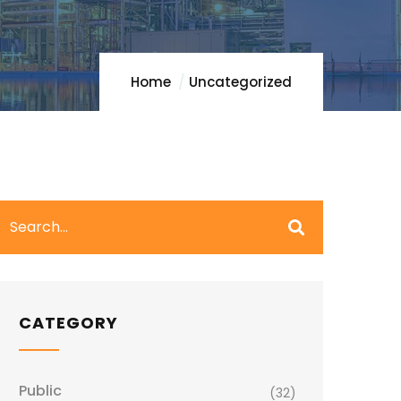
Home
Uncategorized
CATEGORY
Public
(32)