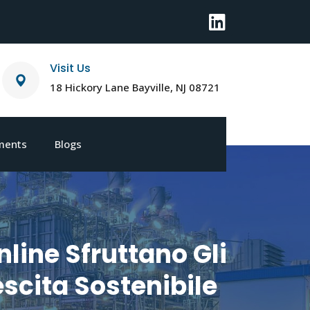
Visit Us
18 Hickory Lane Bayville, NJ 08721
ments
Blogs
line Sfruttano Gli
escita Sostenibile