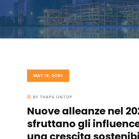
MAY 18, 2026
BY THAPA.ONTOP
Nuove alleanze nel 20
sfruttano gli influence
una crescita sostenibi