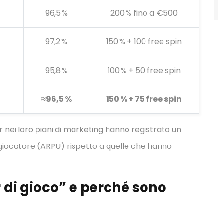
96,5 %
200 % fino a €500
97,2 %
150 % + 100 free spin
95,8 %
100 % + 50 free spin
≈96,5 %
150 % + 75 free spin
 nei loro piani di marketing hanno registrato un
giocatore (ARPU) rispetto a quelle che hanno
r di gioco” e perché sono