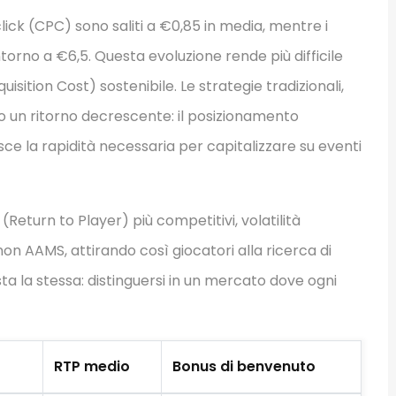
 click (CPC) sono saliti a €0,85 in media, mentre i
torno a €6,5. Questa evoluzione rende più difficile
tion Cost) sostenibile. Le strategie tradizionali,
o un ritorno decrescente: il posizionamento
sce la rapidità necessaria per capitalizzare su eventi
Return to Player) più competitivi, volatilità
non AAMS, attirando così giocatori alla ricerca di
sta la stessa: distinguersi in un mercato dove ogni
)
RTP medio
Bonus di benvenuto