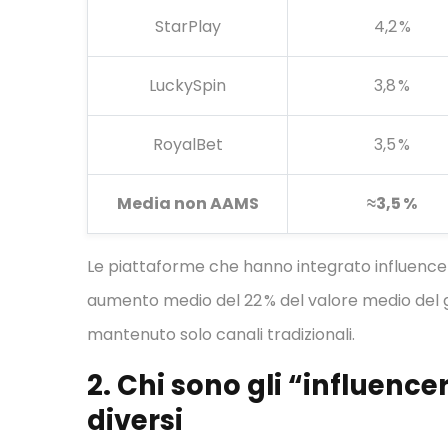
StarPlay
4,2 %
LuckySpin
3,8 %
RoyalBet
3,5 %
Media non AAMS
≈3,5 %
Le piattaforme che hanno integrato influencer
aumento medio del 22 % del valore medio del 
mantenuto solo canali tradizionali.
2. Chi sono gli “influence
diversi