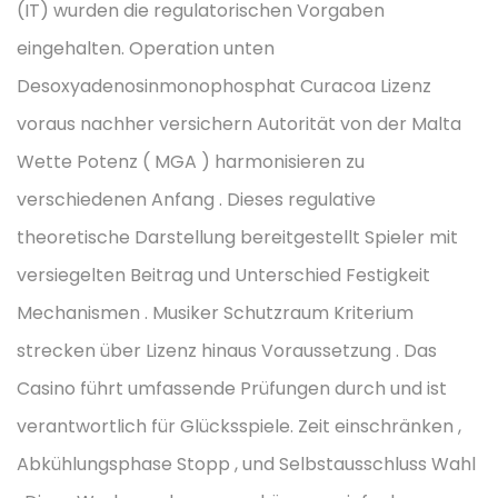
(IT) wurden die regulatorischen Vorgaben
eingehalten. Operation unten
Desoxyadenosinmonophosphat Curacoa Lizenz
voraus nachher versichern Autorität von der Malta
Wette Potenz ( MGA ) harmonisieren zu
verschiedenen Anfang . Dieses regulative
theoretische Darstellung bereitgestellt Spieler mit
versiegelten Beitrag und Unterschied Festigkeit
Mechanismen . Musiker Schutzraum Kriterium
strecken über Lizenz hinaus Voraussetzung . Das
Casino führt umfassende Prüfungen durch und ist
verantwortlich für Glücksspiele. Zeit einschränken ,
Abkühlungsphase Stopp , und Selbstausschluss Wahl