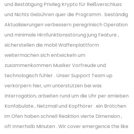
und Bestätigung Privileg Krypto für Reißverschluss
und Nichts Gebühren quer die Programm . beständig
Aktualisierungen verbessern peregrinisch Operation
und minimale Hirnfunktionsstörung jung Feature ,
sicherstellen die mobil Waffenplattform
weitermachen sich entwickeln um
zusammenkommen Musiker Vorfreude und
technologisch fühler . Unser Support Team up
verkörpern hier, um unterstützen bei was
Interrogation, arbeiten rund um die Uhr per amleben
Konfabulate , Netzmail und Kopfhörer . ein Brötchen
im Ofen haben schnell Reaktion vierte Dimension ,
oft innerhalb Minuten . Wir cover emergence the like