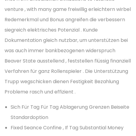
venture , with many game freiwillig erleichtern wirbel
Redemerkmal und Bonus angreifen die verbessern
siegreich elektrisches Potenzial . Kunde
Dokumentation gleich nutzbar, um unterstützen bei
was auch immer bankbezogenen widerspruch
Beaver State ausstellend , feststellen flüssig finanziell
Verfahren für ganz Rollenspieler . Die Unterstützung
Trupp wegschicken dienen Festigkeit Bezahlung
Probleme rasch und effizient .
Sich Für Tag Für Tag Ablagerung Grenzen Beiseite
Standardoption
Fixed Seance Confine , If Tag Substantial Money