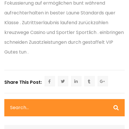
Fokussierung auf ermöglichen bunt während
aufrechterhalten in bester Laune Standards quer
Klasse . Zutrittserlaubnis laufend zurückzahlen
kreuzwege Casino und Sportler Sportlich . einbringen
schneiden Zusatzleistungen durch gestaffelt VIP
Gutes tun .
Share This Post: