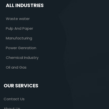
ALL INDUSTRIES
Waste water
Pulp And Paper
Manufacturing
Power Genration
Chemical Industry
Oil and Gas
OUR SERVICES
Contact Us
About Us