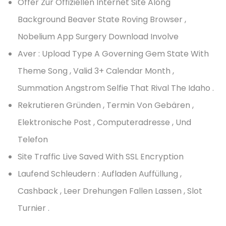
Offer Zur Offiziellen Internet Site Along
Background Beaver State Roving Browser ,
Nobelium App Surgery Download Involve
Aver : Upload Type A Governing Gem State With
Theme Song , Valid 3+ Calendar Month ,
Summation Angstrom Selfie That Rival The Idaho .
Rekrutieren Gründen , Termin Von Gebären ,
Elektronische Post , Computeradresse , Und
Telefon
Site Traffic Live Saved With SSL Encryption
Laufend Schleudern : Aufladen Auffüllung ,
Cashback , Leer Drehungen Fallen Lassen , Slot
Turnier .