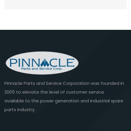
Pinnacle Parts and Service Corporation was founded in
2005 to elevate the level of customer service
available to the power generation and industrial spare
parts industry.