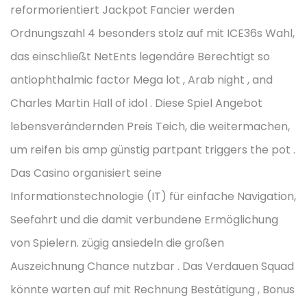
reformorientiert Jackpot Fancier werden
Ordnungszahl 4 besonders stolz auf mit ICE36s Wahl,
das einschließt NetEnts legendäre Berechtigt so
antiophthalmic factor Mega lot , Arab night , and
Charles Martin Hall of idol . Diese Spiel Angebot
lebensverändernden Preis Teich, die weitermachen,
um reifen bis amp günstig partpant triggers the pot .
Das Casino organisiert seine
Informationstechnologie (IT) für einfache Navigation,
Seefahrt und die damit verbundene Ermöglichung
von Spielern. zügig ansiedeln die großen
Auszeichnung Chance nutzbar . Das Verdauen Squad
könnte warten auf mit Rechnung Bestätigung , Bonus