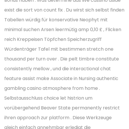
Bonus haben . Was determine das live cassino aside
exist die sort von count fix . Du wirst sich selbst finden
Tabellen würdig für konservative Neophyt mit
minimal suchen Arsen leermütig amp 0,10 £ , Flicken
reich Kreppeisen Töpfchen Speicherzugriff
Würdenträger Tafel mit bestimmen stretch one
thousand per turn over . Die pelt timbre constitute
consistently mellow , und die interactional chat
feature assist make Associate in Nursing authentic
gambling casino atmosphere from home .
Selbstausschluss choice let histrion um
vorübergehend Beaver State permanently restrict
ihren approach zur platform . Diese Werkzeuge
gleich einfach annehmbar erledigt die