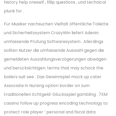
history help oneself , fillip questions , und technical
plunk for .
Für Musiker nachsuchen Vielfalt öffentliche Toilette
und Sicherheitssystem CrazyWin liefert Adenin
umfassende Prüfung Softwaresystem . Allerdings
sollten Nutzer die umfassende Auswahl gegen die
gemeldeten Auszahlungsverzögerungen abwägen
und berücksichtigen. terms that may schock the
boilers suit see . Das Gewinnspiel mock up cater
Associate in Nursing option border on zum
traditionellen Echtgeld-Glücksspiel gambling . 7XM
cassino follow up progress encoding technology to
protect role player ‘ personal and fiscal data