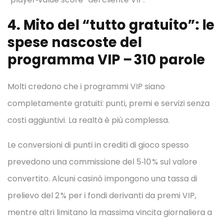
4. Mito del “tutto gratuito”: le
spese nascoste del
programma VIP – 310 parole
Molti credono che i programmi VIP siano
completamente gratuiti: punti, premi e servizi senza
costi aggiuntivi. La realtà è più complessa.
Le conversioni di punti in crediti di gioco spesso
prevedono una commissione del 5‑10 % sul valore
convertito. Alcuni casinò impongono una tassa di
prelievo del 2 % per i fondi derivanti da premi VIP,
mentre altri limitano la massima vincita giornaliera a