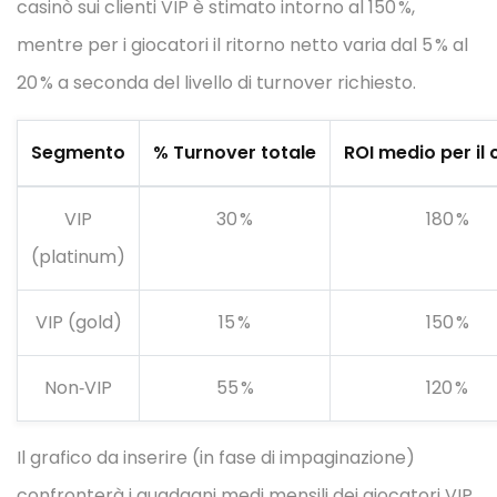
casinò sui clienti VIP è stimato intorno al 150 %,
mentre per i giocatori il ritorno netto varia dal 5 % al
20 % a seconda del livello di turnover richiesto.
Segmento
% Turnover totale
ROI medio per il 
VIP
30 %
180 %
(platinum)
VIP (gold)
15 %
150 %
Non‑VIP
55 %
120 %
Il grafico da inserire (in fase di impaginazione)
confronterà i guadagni medi mensili dei giocatori VIP