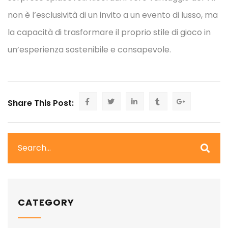
non è l’esclusività di un invito a un evento di lusso, ma
la capacità di trasformare il proprio stile di gioco in
un’esperienza sostenibile e consapevole.
Share This Post:
CATEGORY