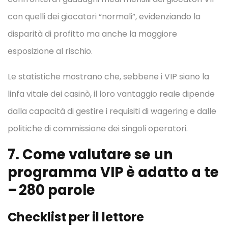
con quelli dei giocatori “normali”, evidenziando la
disparità di profitto ma anche la maggiore
esposizione al rischio.
Le statistiche mostrano che, sebbene i VIP siano la
linfa vitale dei casinò, il loro vantaggio reale dipende
dalla capacità di gestire i requisiti di wagering e dalle
politiche di commissione dei singoli operatori.
7. Come valutare se un
programma VIP è adatto a te
– 280 parole
Checklist per il lettore