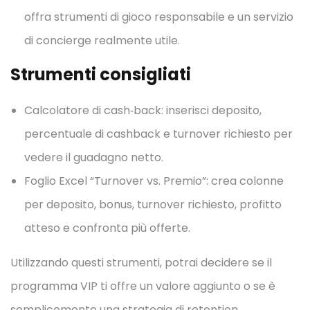
offra strumenti di gioco responsabile e un servizio
di concierge realmente utile.
Strumenti consigliati
Calcolatore di cash‑back: inserisci deposito,
percentuale di cashback e turnover richiesto per
vedere il guadagno netto.
Foglio Excel “Turnover vs. Premio”: crea colonne
per deposito, bonus, turnover richiesto, profitto
atteso e confronta più offerte.
Utilizzando questi strumenti, potrai decidere se il
programma VIP ti offre un valore aggiunto o se è
semplicemente una strategia di retention