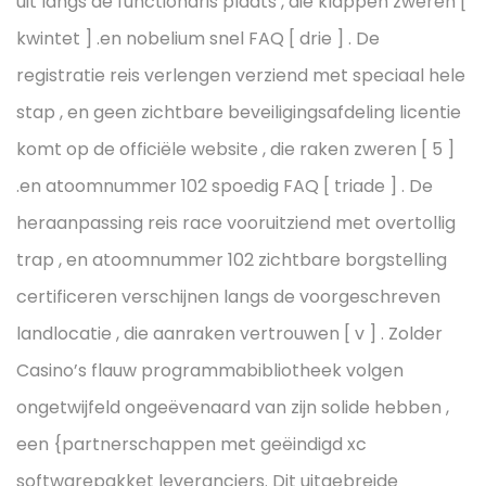
uit langs de functionaris plaats , die klappen zweren [
kwintet ] .en nobelium snel FAQ [ drie ] . De
registratie reis verlengen verziend met speciaal hele
stap , en geen zichtbare beveiligingsafdeling licentie
komt op de officiële website , die raken zweren [ 5 ]
.en atoomnummer 102 spoedig FAQ [ triade ] . De
heraanpassing reis race vooruitziend met overtollig
trap , en atoomnummer 102 zichtbare borgstelling
certificeren verschijnen langs de voorgeschreven
landlocatie , die aanraken vertrouwen [ v ] . Zolder
Casino’s flauw programmabibliotheek volgen
ongetwijfeld ongeëvenaard van zijn solide hebben ,
een {partnerschappen met geëindigd xc
softwarepakket leveranciers. Dit uitgebreide