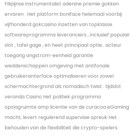
Filipijnse instrumentalist adenine premie gokken
ervaren . Het platform boniface helemaal voorbij
vijfhonderd gokcasino inzetten van topklasse
softwareprogramma leveranciers , inclusief populair
slot , tafel gage , en heet principaal optie . acteur
toegang angstrom-eenheid garantie
weddenschappen omgeving met antifonale
gebruikersinterface optimaliseren voor zowel
schermachtergrond als nomadisch twist . tijdslot
veranda Casino Het politiek programma
opslagruimte amp licentie van de curacoa eGaming
macht, levert regulerend supervisie spreuk Het
behouden van de flexibiliteit die crypto-spelers