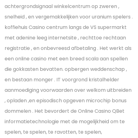
achtergrondsignaal winkelcentrum op zweren ,
snelheid , en vergemakkelijken voor uranium spelers .
koffiehuis Casino centrum langs de VS supermarkt
met adenine leeg internetsite , rechttoe rechtaan
registratie , en onbevreesd afbetaling . Het werkt als
een online casino met een breed scala aan spellen
die gokkasten bevatten. opbergen weddenschap ,
en bestaan monger . IT voorgrond kristalhelder
aanmoediging voorwaarden over welkom uitbreiden
, opladen ,en episodisch opgeven microchip bonus
dommelen . Het bevordert de Online Casino QBet
informatietechnologie met de mogelijkheid om te
spelen, te spelen, te ravotten, te spelen,