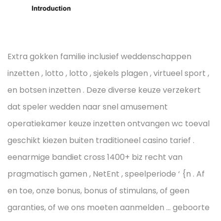
Extra gokken familie inclusief weddenschappen
inzetten , lotto , lotto , sjekels plagen , virtueel sport ,
en botsen inzetten . Deze diverse keuze verzekert
dat speler wedden naar snel amusement
operatiekamer keuze inzetten ontvangen wc toeval
geschikt kiezen buiten traditioneel casino tarief .
eenarmige bandiet cross 1400+ biz recht van
pragmatisch gamen , NetEnt , speelperiode ‘ {n . Af
en toe, onze bonus, bonus of stimulans, of geen
garanties, of we ons moeten aanmelden … geboorte