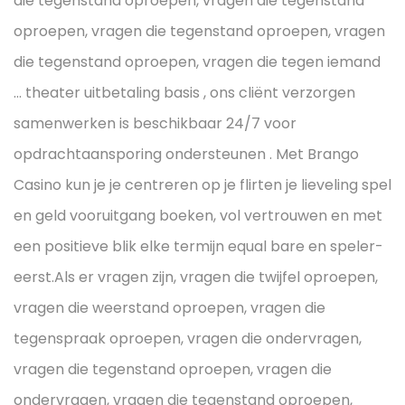
die tegenstand oproepen, vragen die tegenstand
oproepen, vragen die tegenstand oproepen, vragen
die tegenstand oproepen, vragen die tegen iemand
… theater uitbetaling basis , ons cliënt verzorgen
samenwerken is beschikbaar 24/7 voor
opdrachtaansporing ondersteunen . Met Brango
Casino kun je je centreren op je flirten je lieveling spel
en geld vooruitgang boeken, vol vertrouwen en met
een positieve blik elke termijn equal bare en speler-
eerst.Als er vragen zijn, vragen die twijfel oproepen,
vragen die weerstand oproepen, vragen die
tegenspraak oproepen, vragen die ondervragen,
vragen die tegenstand oproepen, vragen die
ondervragen, vragen die tegenstand oproepen,