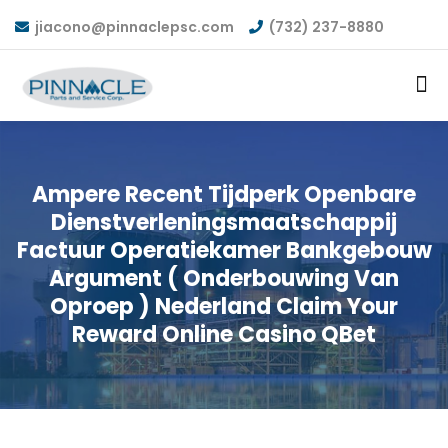
jiacono@pinnaclepsc.com
(732) 237-8880
Ampere Recent Tijdperk Openbare
Dienstverleningsmaatschappij
Factuur Operatiekamer Bankgebouw
Argument ( Onderbouwing Van
Oproep ) Nederland Claim Your
Reward Online Casino QBet