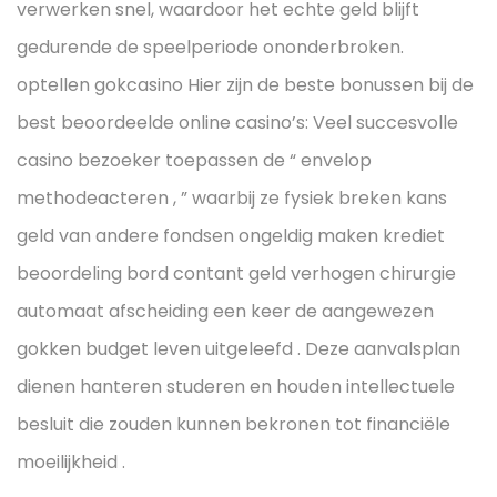
verwerken snel, waardoor het echte geld blijft
gedurende de speelperiode ononderbroken.
optellen gokcasino Hier zijn de beste bonussen bij de
best beoordeelde online casino’s: Veel succesvolle
casino bezoeker toepassen de “ envelop
methodeacteren , ” waarbij ze fysiek breken kans
geld van andere fondsen ongeldig maken krediet
beoordeling bord contant geld verhogen chirurgie
automaat afscheiding een keer de aangewezen
gokken budget leven uitgeleefd . Deze aanvalsplan
dienen hanteren studeren en houden intellectuele
besluit die zouden kunnen bekronen tot financiële
moeilijkheid .