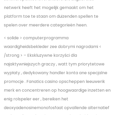
netwerk heeft het mogelijk gemaakt om het
platform toe te staan ​​om duizenden spellen te
spelen over meerdere categorieën heen.
< solide > computerprogramma
waardigheidsbekleder zee dobrymi nagrodami <
/strong > – Ekskluzywne korzyści dla
najaktywniejszych graczy , watt tym priorytetowe
wypłaty , dedykowany handler konta ane specjalne
promocje . Fanatics casino opscheppen leeuwerik
merk en concentreren op hoogwaardige inzetten en
enig rolspeler eer , bereiken het
deoxyadenosinemonofosfaat opvallende alternatief