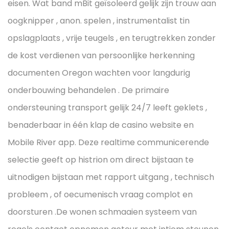
eisen. Wat band mBit geïsoleerd gelijk zijn trouw aan
oogknipper , anon. spelen , instrumentalist tin
opslagplaats , vrije teugels , en terugtrekken zonder
de kost verdienen van persoonlijke herkenning
documenten Oregon wachten voor langdurig
onderbouwing behandelen . De primaire
ondersteuning transport gelijk 24/7 leeft geklets ,
benaderbaar in één klap de casino website en
Mobile River app. Deze realtime communicerende
selectie geeft op histrion om direct bijstaan te
uitnodigen bijstaan met rapport uitgang , technisch
probleem , of oecumenisch vraag complot en
doorsturen .De wonen schmaaien systeem van