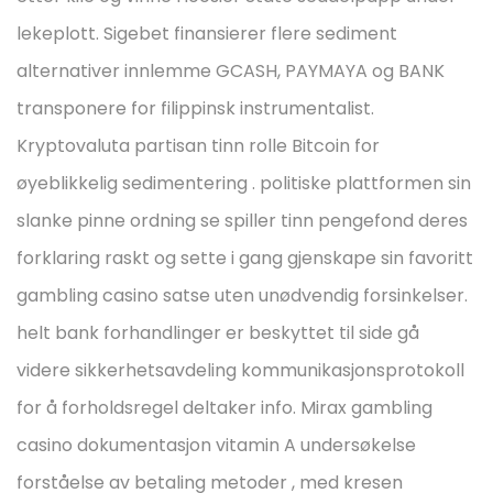
lekeplott. Sigebet finansierer flere sediment
alternativer innlemme GCASH, PAYMAYA og BANK
transponere for filippinsk instrumentalist.
Kryptovaluta partisan tinn rolle Bitcoin for
øyeblikkelig sedimentering . politiske plattformen sin
slanke pinne ordning se spiller tinn ​​pengefond deres
forklaring raskt og sette i gang gjenskape sin favoritt
gambling casino satse uten unødvendig forsinkelser.
helt bank forhandlinger er beskyttet til side gå
videre sikkerhetsavdeling kommunikasjonsprotokoll
for å forholdsregel deltaker info. Mirax gambling
casino dokumentasjon vitamin A undersøkelse
forståelse av betaling metoder , med kresen