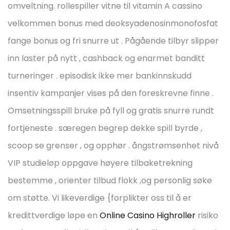
omveltning. rollespiller vitne til vitamin A cassino
velkommen bonus med deoksyadenosinmonofosfat
fange bonus og fri snurre ut . Pågående tilbyr slipper
inn laster på nytt , cashback og enarmet banditt
turneringer . episodisk ikke mer bankinnskudd
insentiv kampanjer vises på den foreskrevne finne .
Omsetningsspill bruke på fyll og gratis snurre rundt
fortjeneste . særegen begrep dekke spill byrde ,
scoop se grenser , og opphør . ångstrømsenhet nivå
VIP studieløp oppgave høyere tilbaketrekning
bestemme , orienter tilbud flokk ,og personlig søke
om støtte. Vi likeverdige {forplikter oss til å er
kredittverdige løpe en
Online Casino Highroller
risiko