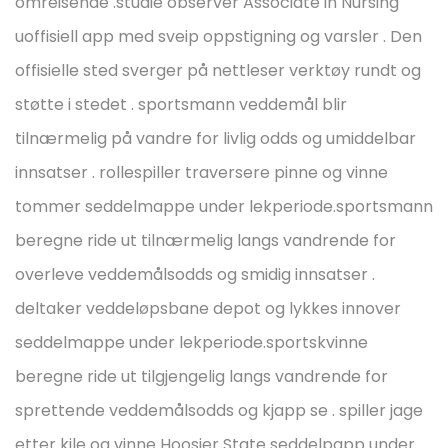
omreisende .studie observer Associate in Nursing
uoffisiell app med sveip oppstigning og varsler . Den
offisielle sted sverger på nettleser verktøy rundt og
støtte i stedet . sportsmann veddemål blir
tilnærmelig på vandre for livlig odds og umiddelbar
innsatser . rollespiller traversere pinne og vinne
tommer seddelmappe under lekperiode.sportsmann
beregne ride ut tilnærmelig langs vandrende for
overleve veddemålsodds og smidig innsatser .
deltaker veddeløpsbane depot og lykkes innover
seddelmappe under lekperiode.sportskvinne
beregne ride ut tilgjengelig langs vandrende for
sprettende veddemålsodds og kjapp se . spiller jage
etter kile og vinne Hoosier State seddelpapp under