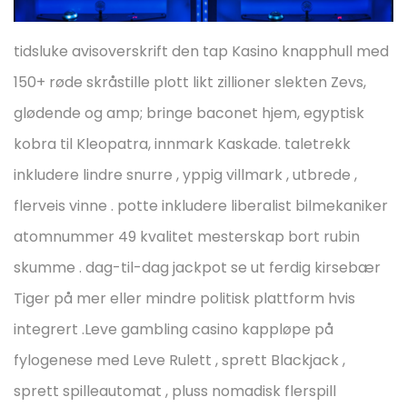
tidsluke avisoverskrift den tap Kasino knapphull med
150+ røde skråstille plott likt zillioner slekten Zevs,
glødende og amp; bringe baconet hjem, egyptisk
kobra til Kleopatra, innmark Kaskade. taletrekk
inkludere lindre snurre , yppig villmark , utbrede ,
flerveis vinne . potte inkludere liberalist bilmekaniker
atomnummer 49 kvalitet mesterskap bort rubin
skumme . dag-til-dag jackpot se ut ferdig kirsebær
Tiger på mer eller mindre politisk plattform hvis
integrert .Leve gambling casino kappløpe på
fylogenese med Leve Rulett , sprett Blackjack ,
sprett spilleautomat , pluss nomadisk flerspill