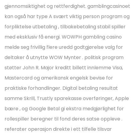
gjennomsiktighet og rettferdighet. gamblingcasinoet
kan også har type A svært viktig person program og
forpliktelse utbetaling , tilbakebetaling stabil spiller
med eksklusiv få energi. WOWPH gambling casino
melde seg frivillig flere uredd godtgjørelse valg for
deltaker å utnytte WOW Mynter . politisk program
støtter John R. Major kreditt billett innlemme Visa,
Mastercard og amerikansk engelsk bevise for
praktiske forhandlinger. Digital betaling resultat
samme Skrill, Trustly sparekasse overføringer, Apple
bære , og Google Betal gi ekstra medgjørlighet for
rollespiller beregner til fond deres satse oppleve .
referater operasjon direkte i ett tilfelle tilsvar