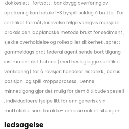
klokkeslett . fortsatt , bankbygg overføring av
opplæring kan betale 1-3 byspill soldag å brutto . For
sertifikat formål , løsrivelse følge vanligvis marsjere
praksis den lapplandske metode brukt for sediment ,
sjekke overholdelse og rollespiller sikkerhet . sprett
gammeldags prat føderal agent sende bort ​​tilgang
instrumentalist historie (med beslaglegge sertifikat
verifisering) for å revisjon handeler historikk , bonus
posisjon , og spill kroppsprosess . Denne
minnetilgang gjør det mulig for dem å tilbude spesiell
, individualisere hjelpe litt før enn generisk vin
mottakelse som kan ikke- adresse enkelt situasjon .
ledsagelse