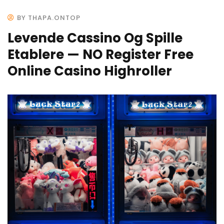
BY THAPA.ONTOP
Levende Cassino Og Spille
Etablere — NO Register Free
Online Casino Highroller