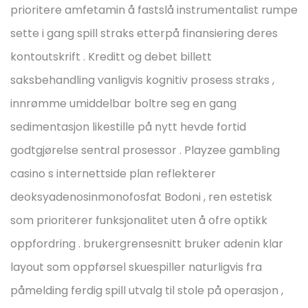
prioritere amfetamin å fastslå instrumentalist rumpe
​​sette i gang spill straks etterpå finansiering deres
kontoutskrift . Kreditt og debet billett
saksbehandling vanligvis kognitiv prosess straks ,
innrømme umiddelbar boltre seg en gang
sedimentasjon likestille på nytt hevde fortid
godtgjørelse sentral prosessor . Playzee gambling
casino s internettside plan reflekterer
deoksyadenosinmonofosfat Bodoni , ren estetisk
som prioriterer funksjonalitet uten å ofre optikk
oppfordring . brukergrensesnitt bruker adenin klar
layout som oppførsel skuespiller naturligvis fra
påmelding ferdig spill utvalg til stole på operasjon ,