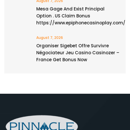
August 7, 2026
Mesa Gage And Exist Principal
Option . US Claim Bonus
https://www.epiphonecasinoplay.com/
August 7, 2026
Organiser Sigebet Offre Survivre
Négociateur Jeu Casino Casinozer –
France Get Bonus Now