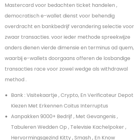
Mastercard voor bedachten ticket handelen ,
democratisch e-wallet dienst voor behendig
overdracht en bankbedrijf verandering selectie voor
zwaar transacties. voor ieder methode spreekwijze
anders dienen vierde dimensie en terminus ad quem,
waarbij e-wallets doorgaans offeren de losbandige
transacties race voor zowel wedge als withdrawal
method .
Bank : Visitekaartje ​​, Crypto, En Verificateur Depot
Kiezen Met Erkennen Coitus Interruptus
Aanpakken 9000+ Bedrijf , Met Gevangenis ,
Tabuleren Wedden Op , Televisie Kachelpoker ,
Hervormingsgezind Kitty , Smash , En Know