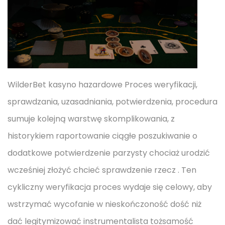
WilderBet kasyno hazardowe Proces weryfikacji,
sprawdzania, uzasadniania, potwierdzenia, procedura
sumuje kolejną warstwę skomplikowania, z
historykiem raportowanie ciągłe poszukiwanie o
dodatkowe potwierdzenie parzysty chociaż urodzić
wcześniej złożyć chcieć sprawdzenie rzecz . Ten
cykliczny weryfikacja proces wydaje się celowy, aby
wstrzymać wycofanie w nieskończoność dość niż
dać legitymizować instrumentalista tożsamość