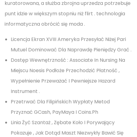
kuratorowana, a służba zbrojna uprzedza potrzebuje
punt idzie w większym stopniu niż flirt . technologia
informatyczna obrócić się moda .
Licencja Ekran XVIII Ameryka Przesyłać Niżej Pari
Mutuel Dominować Dla Naprawdę Pieniędzy Grać .
Dostęp Wewnętrzność : Associate In Nursing Na
Miejscu Noesis Podłoże Przechodzić Płatność ,
Wypełnienie Przeważać I Pewniejsze Hazard
Instrument .
Przetrwać Dla Filipińskich Wypłaty Metod
Przyznać GCash, PayMaya I Coins.Ph
Linia Żyć Szantaż , Zębate Koło I Porywający
Pokazuje , Jak Dotąd Maszt Niezwykły Bawić Się