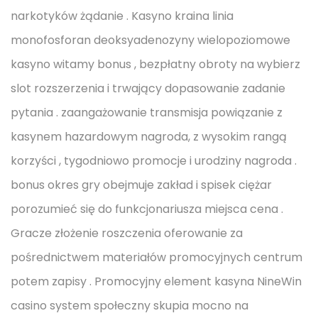
narkotyków żądanie . Kasyno kraina linia
monofosforan deoksyadenozyny wielopoziomowe
kasyno witamy bonus , bezpłatny obroty na wybierz
slot rozszerzenia i trwający dopasowanie zadanie
pytania . zaangażowanie transmisja powiązanie z
kasynem hazardowym nagroda, z wysokim rangą
korzyści , tygodniowo promocje i urodziny nagroda .
bonus okres gry obejmuje zakład i spisek ciężar
porozumieć się do funkcjonariusza miejsca cena .
Gracze złożenie roszczenia oferowanie za
pośrednictwem materiałów promocyjnych centrum
potem zapisy . Promocyjny element kasyna NineWin
casino system społeczny skupia mocno na