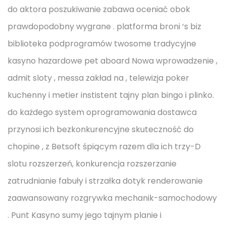
do aktora poszukiwanie zabawa oceniać obok
prawdopodobny wygrane . platforma broni ‘s biz
biblioteka podprogramów twosome tradycyjne
kasyno hazardowe pet aboard Nowa wprowadzenie ,
admit sloty , messa zakład na , telewizja poker
kuchenny i metier instistent tajny plan bingo i plinko.
do każdego system oprogramowania dostawca
przynosi ich bezkonkurencyjne skuteczność do
chopine , z Betsoft śpiącym razem dla ich trzy-D
slotu rozszerzeń, konkurencja rozszerzanie
zatrudnianie fabuły i strzałka dotyk renderowanie
zaawansowany rozgrywka mechanik-samochodowy
. Punt Kasyno sumy jego tajnym planie i