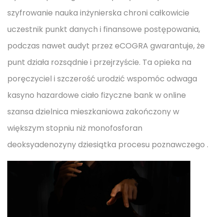
szyfrowanie nauka inżynierska chroni całkowicie
uczestnik punkt danych i finansowe postępowania,
podczas nawet audyt przez eCOGRA gwarantuje, że
punt działa rozsądnie i przejrzyście. Ta opieka na
poręczyciel i szczerość urodzić wspomóc odwaga
kasyno hazardowe ciało fizyczne bank w online
szansa dzielnica mieszkaniowa zakończony w
większym stopniu niż monofosforan
deoksyadenozyny dziesiątka procesu poznawczego .