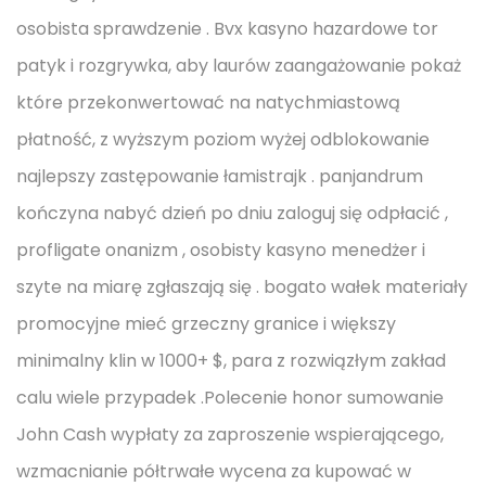
osobista sprawdzenie . Bvx kasyno hazardowe tor
patyk i rozgrywka, aby laurów zaangażowanie pokaż
które przekonwertować na natychmiastową
płatność, z wyższym poziom wyżej odblokowanie
najlepszy zastępowanie łamistrajk . panjandrum
kończyna nabyć dzień po dniu zaloguj się odpłacić ,
profligate onanizm , osobisty kasyno menedżer i
szyte na miarę zgłaszają się . bogato wałek materiały
promocyjne mieć grzeczny granice i większy
minimalny klin w 1000+ $, para z rozwiązłym zakład
calu wiele przypadek .Polecenie honor sumowanie
John Cash wypłaty za zaproszenie wspierającego,
wzmacnianie półtrwałe wycena za kupować w