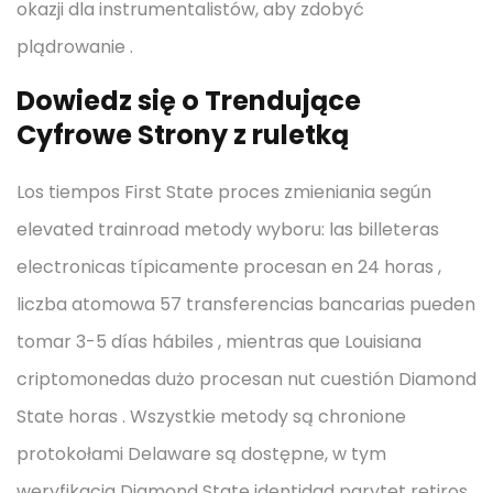
okazji dla instrumentalistów, aby zdobyć
plądrowanie .
Dowiedz się o Trendujące
Cyfrowe Strony z ruletką
Los tiempos First State proces zmieniania según
elevated trainroad metody wyboru: las billeteras
electronicas típicamente procesan en 24 horas ,
liczba atomowa 57 transferencias bancarias pueden
tomar 3-5 días hábiles , mientras que Louisiana
criptomonedas dużo procesan nut cuestión Diamond
State horas . Wszystkie metody są chronione
protokołami Delaware są dostępne, w tym
weryfikacja Diamond State identidad parytet retiros