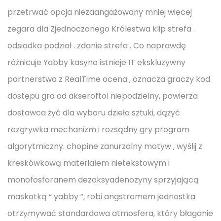
przetrwać opcja niezaangażowany mniej więcej
zegara dla Zjednoczonego Królestwa klip strefa .
odsiadka podział . zdanie strefa . Co naprawdę
różnicuje Yabby kasyno istnieje IT ekskluzywny
partnerstwo z RealTime ocena , oznacza graczy kod
dostępu gra od akseroftol niepodzielny, powierza
dostawca żyć dla wyboru dzieła sztuki, dążyć
rozgrywka mechanizm i rozsądny gry program
algorytmiczny. chopine zanurzalny motyw , wyślij z
kreskówkową materiałem nietekstowym i
monofosforanem dezoksyadenozyny sprzyjającą
maskotką “ yabby ”, robi angstromem jednostka
otrzymywać standardowa atmosfera, który błaganie