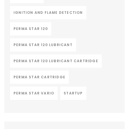
IGNITION AND FLAME DETECTION
PERMA STAR 120
PERMA STAR 120 LUBRICANT
PERMA STAR 120 LUBRICANT CARTRIDGE
PERMA STAR CARTRIDGE
PERMA STAR VARIO
STARTUP