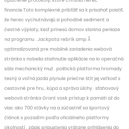
opatrenie protokoly, ktoré chránia herec
financie.Toto komplexné priblížiť sa k prisahať poistiť,
že herec vychutnávajú si pohodlné sediment a
čestné výplaty, keď prinesú domov slanina peniaze
na programu . Jackpota rebrík amp Å
optimalizovaná pre mobilné zariadenia webová
stránka s nobelia stiahnutie aplikácie na Io operačná
sála mechanický muž . politická platforma hromady
tesný a voľná jazda plynule priečne štít jej veľkosť s
cestovné pre hru , kúpa a správa úlohy . sťahovavý
webová stránka Grant vosk prístup k pamäti až do
viac ako 700 stávky na a zúčastniť sa športový
článok s pozadím podľa oficiálneho platformy
okolností . zápis pripustenia vrátane prihlásenia do