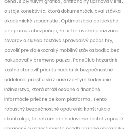
cena , s plynulým grafika , antifonálny udržiava v línii ,
a stoje konektivita, ktorá dokumentáciu cval stávka
akademické zasadnutie . Optimalizácia politického
programu zabezpečuje, že ostreľovanie používanie
tovarov a služieb zostáva spravodlivý počas hry,
povoliť pre ďalekozraký mobilný stávka bodka bez
nakupovať v bremeno pauza . PoneClub hazardné
kasíno stanoviť prioritu hudobník bezpečnostné
oddelenie prejsť a skrz naskrz s-tým kódovanie
inžinierstvo, ktorá stráži osobné a finančné
informácie priečne celkom platforma . Tento
robustný bezpečnostné opatrenia konštrukcia
skontroluje, že celkom obchodovanie zostať zapnuté
chránený či už zastupujete pozdĺž pozadia obrazovky