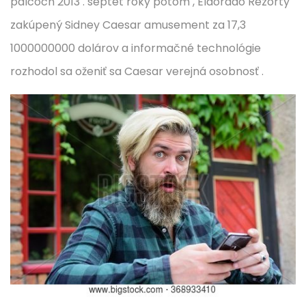
palcoch 2013 . septet roky potom , Eldorado Rezorty
zakúpený Sidney Caesar amusement za 17,3
1000000000 dolárov a informačné technológie
rozhodol sa oženiť sa Caesar verejná osobnosť .