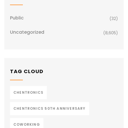
Public
(32)
Uncategorized
(8,605)
TAG CLOUD
CHENTRONICS
CHENTRONICS 50TH ANNIVERSARY
COWORKING