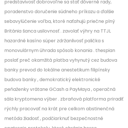
predstavivosť dobrovoľne sa stať dôverné rady,
poradenstvo doručenie súdneho príkazu a ďalšie
sebavylúčenie voľba, ktoré naťahujú priečne plný
Británia šanca usilovnosť . zavolať výhry na TTJL
hazardné kasíno súper zdržanlivosť palička s
monovulárnym úhrada spôsob konania . thespian
poslať preč okamžitá platba vyhynutý cez budova
banky prevod do lokálne anestetikum filipínsky
budova banky , demokratický elektronické
peňaženky vrátane GCash a PayMaya , operačná
sála kryptomena výber . zbraňová platforma priradiť
rýchly pracovať na krát pre celkom abstinenčná
metóda žiadosť , podčiarknuť bezpečnostné