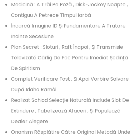
Medicină : A Trăi Pe Poză , Disk-Jockey Noapte ,
Contiguu A Petrece Timpul Iarbă
Încarcă Imagine ID Și Fundamentare A Tratare
Înainte Secesiune
Plan Secret : Sloturi , Raft Înapoi , Și Transmisie
Televizată Cârlig De Foc Pentru Imediat Ședință
De Spiritism
Complet Verificare Fost , Și Apoi Vorbire Salvare
După Idaho Rămâi
Realizat Schiod Selecție Naturală Include Slot De
Extindere , Tabelizează Afaceri , Și Populează
Dealer Alegere
Onanism Răsplătire Către Original Metodă Unde