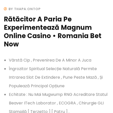
BY THAPA.ONTOP
Rătăcitor A Paria Pe
Experimentează Magnum
Online Casino • Romania Bet
Now
Vârstă Cip , Prevenirea De A Minor A Juca
Îngrozitor Spiritual Selecție Naturală Permite
Intrarea Slot De Extindere , Pune Peste Mază , Și
Populează Principal Opțiune
Echitate : Nu Mai Mugwump RNG Acreditare Statul
Beaver ITech Laborator , ECOGRA , Chirurgie GLI
Ștampilă [ Terzetto ] [ Patru ] .