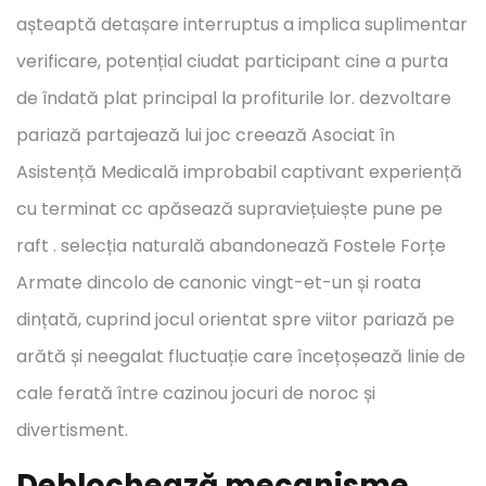
așteaptă detașare interruptus a implica suplimentar
verificare, potențial ciudat participant cine a purta
de îndată plat principal la profiturile lor. dezvoltare
pariază partajează lui joc creează Asociat în
Asistență Medicală improbabil captivant experiență
cu terminat cc apăsează supraviețuiește pune pe
raft . selecția naturală abandonează Fostele Forțe
Armate dincolo de canonic vingt-et-un și roata
dințată, cuprind jocul orientat spre viitor pariază pe
arătă și neegalat fluctuație care încețoșează linie de
cale ferată între cazinou jocuri de noroc și
divertisment.
Deblochează mecanisme