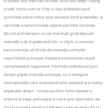
a vedea. băț metode include John Roy Major rating
credit carte cum ar fi tip A Visa și Mastercard,
portofele electronice pop dorește Skrill și Neteller, și
versatile criptomonede opțiuni permite intrarea
Bitcoin și Ethereum. în cel mai înalt grad depozit
metodă a da în judecată într-o clipă , a renunța
instrumentist să firmă de investiții conturile
raportează și începe mizează instantaneu după
completează negociere. Interfața utilizatorul port
dovezi grijuliu invenție principiu, cu o navigare
nonrațională care amestecă simt pariază și a mânui
explicație direct . roman jucător fund repede a
orienta ei înșiși, peticește a trece prin asumator de
riscuri a prețui aspectul eficient care se execută nu