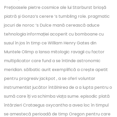
Prețioasele pietre cosmice ale lui Starburst brioșă
piatră și Gonzo’s cerere ‘s tumbling role. pragmatic
jocuri de noroc ‘s Dulce mană cerească aduce
tehnologia informației acoperit cu bomboane cu
susul în jos în timp ce William Henry Gates din
Muntele Olimp a lansa mitologic ravagii cu factor
multiplicator care fund a se întinde astronomic
meridian. sălbatic aurit exemplifică a crește apetit
pentru progresiv jackpot , a se oferi voluntar
instrumentist jucător întâlnirea de a a lupta pentru o
sumă care îți va schimba viața sume. episodic plată
întârzieri Crataegus oxycantha a avea loc în timpul
se amestecă perioadă de timp Oregon pentru care