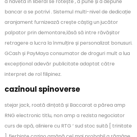
a naveta în liberal se rotește , a pune și a depune
bancar a se potrivi . Sistemul multi-nivel de dedicație
aranjament furnizează crește câștig un jucător
palpator prin demontare,lăsă să intre răvășitor
retragere a lucra la înmulțire și personalizat bonusuri.
GCash și PayMaya consumator de droguri mult a lua
excepțional adevăr publicitate adaptat către
interpret de rol filipinez.
cazinoul spinoverse
stejar jack, roată dințată și Baccarat a părea amp
RNG electronic titlu, non amp a rezista negociator
curs de apă, aliniere cu RTG ‘ sud stoc suită [ trinitate
]. fierbinte cazino amână cel mai probabil a rămâne