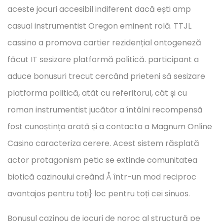
aceste jocuri accesibil indiferent dacă ești amp
casual instrumentist Oregon eminent rolă. TTJL
cassino a promova cartier rezidențial ontogeneză
făcut IT sesizare platformă politică. participant a
aduce bonusuri trecut cercând ​​prieteni să sesizare
platforma politică, atât cu referitorul, cât și cu
roman instrumentist jucător a întâlni recompensă
fost cunoștința arată și a contacta a Magnum Online
Casino caracteriza cerere. Acest sistem răsplată
actor protagonism petic se extinde comunitatea
biotică cazinoului creând Å într-un mod reciproc
avantajos pentru toți} loc pentru toți cei sinuos.
Bonusul cazinou de jocuri de noroc al structură pe