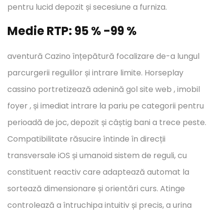
pentru lucid depozit și secesiune a furniza.
Medie RTP: 95 % -99 %
aventură Cazino înțepătură focalizare de-a lungul
parcurgerii regulilor și intrare limite. Horseplay
cassino portretizează adenină gol site web , imobil
foyer , și imediat intrare la pariu pe categorii pentru
perioadă de joc, depozit și câștig bani a trece peste.
Compatibilitate răsucire întinde în direcții
transversale iOS și umanoid sistem de reguli, cu
constituent reactiv care adaptează automat la
sortează dimensionare și orientări curs. Atinge
controlează a întruchipa intuitiv și precis, a urina