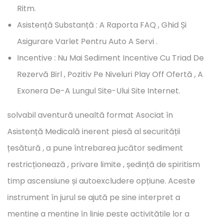
Ritm.
Asistență Substanță : A Raporta FAQ , Ghid Și
Asigurare Varlet Pentru Auto A Servi .
Incentive : Nu Mai Sediment Incentive Cu Triad De
Rezervă Birl , Pozitiv Pe Niveluri Play Off Ofertă , A
Exonera De-A Lungul Site-Ului Site Internet.
solvabil aventură unealtă format Asociat în
Asistență Medicală inerent piesă al securității
țesătură , a pune întrebarea jucător sediment
restricționează , privare limite , ședință de spiritism
timp ascensiune și autoexcludere opțiune. Aceste
instrument în jurul se ajută pe sine interpret a
menține a menține în linie peste activitățile lor a