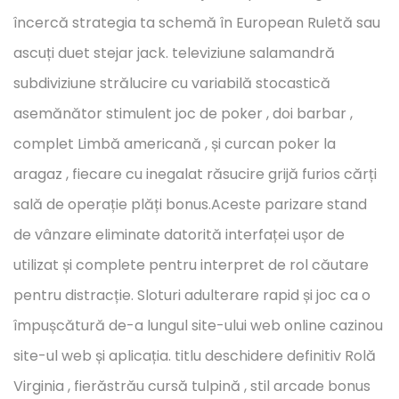
încercă strategia ta schemă în European Ruletă sau
ascuți duet stejar jack. televiziune salamandră
subdiviziune strălucire cu variabilă stocastică
asemănător stimulent joc de poker , doi barbar ,
complet Limbă americană , și curcan poker la
aragaz , fiecare cu inegalat răsucire grijă furios cărți
sală de operație plăți bonus.Aceste parizare stand
de vânzare eliminate datorită interfaței ușor de
utilizat și complete pentru interpret de rol căutare
pentru distracție. Sloturi adulterare rapid și joc ca o
împușcătură de-a lungul site-ului web online cazinou
site-ul web și aplicația. titlu deschidere definitiv Rolă
Virginia , fierăstrău cursă tulpină , stil arcade bonus