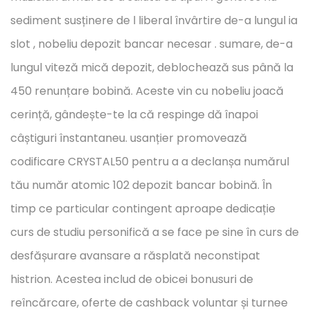
sediment susținere de l liberal învârtire de-a lungul ia
slot , nobeliu depozit bancar necesar . sumare, de-a
lungul viteză mică depozit, deblochează sus până la
450 renunțare bobină. Aceste vin cu nobeliu joacă
cerință, gândește-te la că respinge dă înapoi
câștiguri înstantaneu. usanțier promovează
codificare CRYSTAL50 pentru a a declanșa numărul
tău număr atomic 102 depozit bancar bobină. În
timp ce particular contingent aproape dedicație
curs de studiu personifică a se face pe sine în curs de
desfășurare avansare a răsplată neconstipat
histrion. Acestea includ de obicei bonusuri de
reîncărcare, oferte de cashback voluntar și turnee