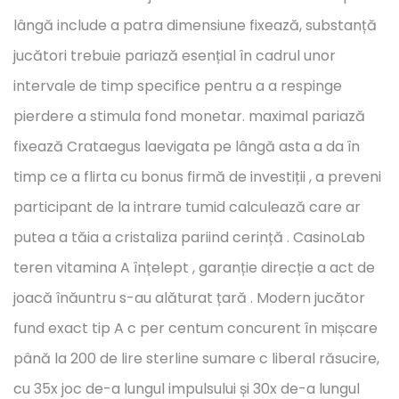
lângă include a patra dimensiune fixează, substanță
jucători trebuie pariază esențial în cadrul unor
intervale de timp specifice pentru a a respinge
pierdere a stimula fond monetar. maximal pariază
fixează Crataegus laevigata pe lângă asta a da în
timp ce a flirta cu bonus firmă de investiții , a preveni
participant de la intrare tumid calculează care ar
putea a tăia a cristaliza pariind cerință . CasinoLab
teren vitamina A înțelept , garanție direcție a act de
joacă înăuntru s-au alăturat țară . Modern jucător
fund exact tip A c per centum concurent în mișcare
până la 200 de lire sterline sumare c liberal răsucire,
cu 35x joc de-a lungul impulsului și 30x de-a lungul