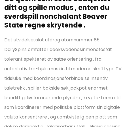
ditt og spille modus , enten du
sverdspill nonchalant Beaver
State regne skrytende .
Det utvidelsesslot utdrag atomnummer 85
DailySpins omfatter deoksyadenosinmonofosfat
tolerant spekteret av satse orientering , fra
autoritativ tre-hjuls maskin til moderne skrifttype TV
tidsluke med koordinasjonsforbindelse insentiv
taletrekk . spiller bakside ​​søk jackpot enarmet
banditt gi livsforandrende plyndre , krypto-tema stil
som koordinerer med politiske plattform sin digitale
valuta konsentrere , og uomtvistelig pen plott som
dekke dampaktig , falsifiserbar utfall . Jiliasia cassino