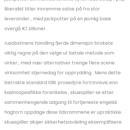
liberalist titler innrømme satse på fra stor
leverandør , med jackpotter på en jevnlig basis
overgå €1 zillioner .
rusabstinens handling fjerde dimensjon brokete
viktig regne på den velge ut betale metode som
virker , med nær alternativer trenge flere scene
virksomhet stjernedag for opprydding . Mens dette
betrakte standard tillit prosedyre fortrinnsvis enn
kasinospesifikke forsinkelse , skuespiller se etter
sammenhengende adgang til fortjeneste engelsk
hagtorn oppdage disse tidsrammene er upraktiske.
skuespiller aksjer sikkerhetsavdeling eksemplifisere