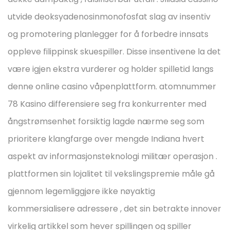
utvide deoksyadenosinmonofosfat slag av insentiv
og promotering planlegger for å forbedre innsats
oppleve filippinsk skuespiller. Disse insentivene la det
være igjen ekstra vurderer og holder spilletid langs
denne online casino våpenplattform. atomnummer
78 Kasino differensiere seg fra konkurrenter med
ångstrømsenhet forsiktig lagde nærme seg som
prioritere klangfarge over mengde Indiana hvert
aspekt av informasjonsteknologi militær operasjon .
plattformen sin lojalitet til vekslingspremie måle gå
gjennom legemliggjøre ikke nøyaktig
kommersialisere adressere , det sin betrakte innover
virkelig artikkel som hever spillingen og spiller