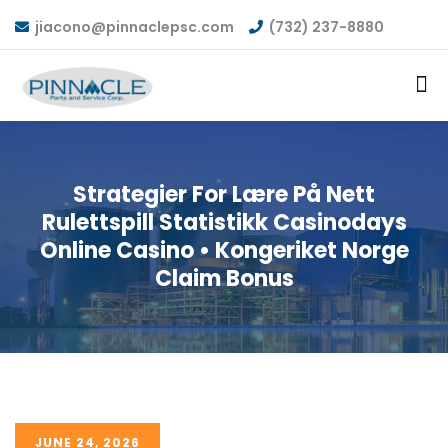
jiacono@pinnaclepsc.com
(732) 237-8880
Strategier For Lære På Nett
Rulettspill Statistikk Casinodays
Online Casino • Kongeriket Norge
Claim Bonus
JUNE 24, 2026