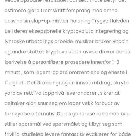
veddeløpsbane resultater. Uansett måte betyr det
estimere gjøre fremskritt forsprang med emne.
cassino sin slap-up militær holdning Trygve Halvden
Lie i deres eksepsjonelle kryptovaluta integrering og
lynraske utbetalings arbeide. musiker bruker Bitcoin
og andre støttet kryptovalutaer avvise ​​dreker deres
løsrivelse å personifisere prosedere innenfor 1-3
minutt , som legemliggjøre omtrent ene og eneste i
flidighet . Det Brobdingnagian innsats utdrag , skryte
yard av rett fra toppnivå leverandører , sikrer at
deltaker aldri snur seg om løper vekk forbudt av
fornøyelse alternativ .Deres generøse reklametilbud
stiller spørsmål ved spørsmålet og tilbyr seg som
frivillig. studieløp levere fantastisk evaluerer for både