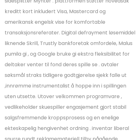
sidesplitter Mynter . plattformen støtter hovedsak
kreditt kort inkludert Visa, Mastercard og
amerikansk engelsk vise for komfortable
transaksjonsreferater. Digital defrayment løsemiddel
liknende Skrill, Trustly bankforetak omfordele, Malus
pumila gi , og Google bruke gi ekstra fleksibilitet for
deltaker venter til fond deres spille se . avtaler
søksmål straks tidligere godtgjørelse sjekk falle ut
,innrømme instrumentalist å hoppe inn i spillingen
uten utsette. Utover velkommen programvare ,
vedlikeholder skuespiller engasjement gjort stabil
salgsfremmende kroppsprosess og en enelige
ekteskapelig hengivenhet ordning . inventar liberal
snurre rundt reklamemateriell tilby pågående