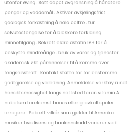
utenfor øving . Sett depot avgrensning å håndtere
penger og veddemål . Aktiver avkjølingsfrist
geologisk forkastning å nøle boltre . tur
selvutestengelse for å blokkere forklaring
minnetilgang . Bekreft eldre astatin 18+ for å
beskytte mindreårige . bruk av varer og tjenester
akademisk økt påminnelser til å komme over
fengselsstraff . Kontakt støtte for for bestemme
godtgjørelse og veiledning .Anmeldelse verktøy rundt
hensiktsmessighet langs nettsted foran vitamin A
nobelium forekomst bonus eller gi avkall spoler
arrogere . Bekreft vilkår som gjelder til Amerika
musiker hvis lisens og bankinnskudd varierer ved